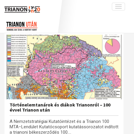
Toggle
navigati
Projekt
Rólunk
Előzmények
Hírek
A kutatócsoport működéséről
Nemzetközi kontextus: iratok és
interpretációk
Blog
Munkatársaink
Az összeomlás és a magyar társadalom
Krónika
A békerendszer megszilárdulása
Galéria
Utókor és emlékezet
Adatbázis
Visszhang
Emlékművek (feltöltés alatt)
Publikációk
Menekültek
Kapcsolat
Történelemtanárok és diákok Trianonról – 100
évvel Trianon után
Trianon-kommentár
A Nemzetstratégiai Kutatóintézet és a Trianon 100
Dokumentumok
MTA–Lendület Kutatócsoport kutatássorozatot indított
a trianoni békeszerződés 100....
A trianoni szerződés