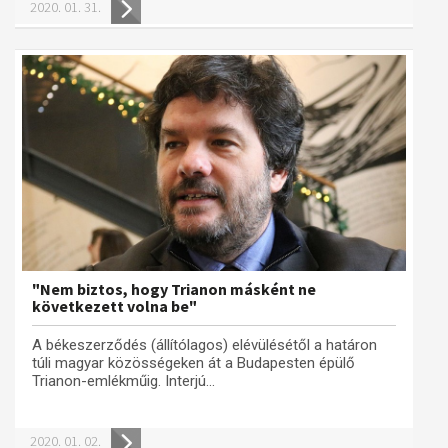
2020. 01. 31.
"Nem biztos, hogy Trianon másként ne
következett volna be"
A békeszerződés (állítólagos) elévülésétől a határon
túli magyar közösségeken át a Budapesten épülő
Trianon-emlékműig. Interjú...
2020. 01. 02.