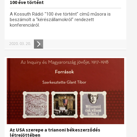
100 éve történt
A Kossuth Rádió "100 éve történt" című műsora is
beszámolt a "kérészállamokról" rendezett
konferenciáról.
2020. 03. 20.
Az USA szerepe a trianoni békeszerződés
létrejöttében