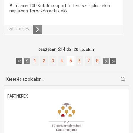
A Trianon 100 Kutatócsoport történészei július első
napjaiban Torockón adtak elő.
2019. 07. 25.
összesen: 214 db
| 30 db/oldal
1
2
3
4
5
6
7
8
PARTNEREK