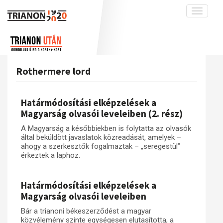
Toggle
navigati
Projekt
Rólunk
Előzmények
Hírek
A kutatócsoport működéséről
Nemzetközi kontextus: iratok és
Rothermere lord
interpretációk
Blog
Munkatársaink
Az összeomlás és a magyar társadalom
Krónika
Határmódosítási elképzelések a
A békerendszer megszilárdulása
Galéria
Magyarság olvasói leveleiben (2. rész)
Utókor és emlékezet
Adatbázis
A Magyarság a későbbiekben is folytatta az olvasók
által beküldött javaslatok közreadását, amelyek –
Visszhang
Emlékművek (feltöltés alatt)
ahogy a szerkesztők fogalmaztak – „seregestül”
érkeztek a laphoz.
Publikációk
Menekültek
Kapcsolat
Határmódosítási elképzelések a
Trianon-kommentár
Magyarság olvasói leveleiben
Dokumentumok
Bár a trianoni békeszerződést a magyar
közvélemény szinte egységesen elutasította, a
A trianoni szerződés