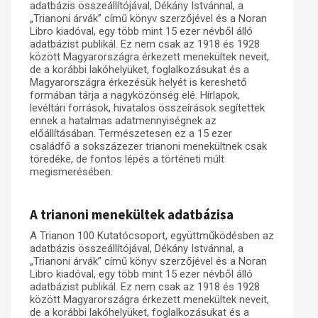
adatbázis összeállítójával, Dékány Istvánnal, a
„Trianoni árvák” című könyv szerzőjével és a Noran
Műhelymunkák
Libro kiadóval, egy több mint 15 ezer névből álló
adatbázist publikál. Ez nem csak az 1918 és 1928
között Magyarországra érkezett menekültek neveit,
de a korábbi lakóhelyüket, foglalkozásukat és a
Magyarországra érkezésük helyét is kereshető
formában tárja a nagyközönség elé. Hírlapok,
levéltári források, hivatalos összeírások segítettek
ennek a hatalmas adatmennyiségnek az
előállításában. Természetesen ez a 15 ezer
családfő a sokszázezer trianoni menekültnek csak
töredéke, de fontos lépés a történeti múlt
megismerésében.
A trianoni menekültek adatbázisa
A Trianon 100 Kutatócsoport, együttműködésben az
adatbázis összeállítójával, Dékány Istvánnal, a
„Trianoni árvák” című könyv szerzőjével és a Noran
Libro kiadóval, egy több mint 15 ezer névből álló
adatbázist publikál. Ez nem csak az 1918 és 1928
között Magyarországra érkezett menekültek neveit,
de a korábbi lakóhelyüket, foglalkozásukat és a