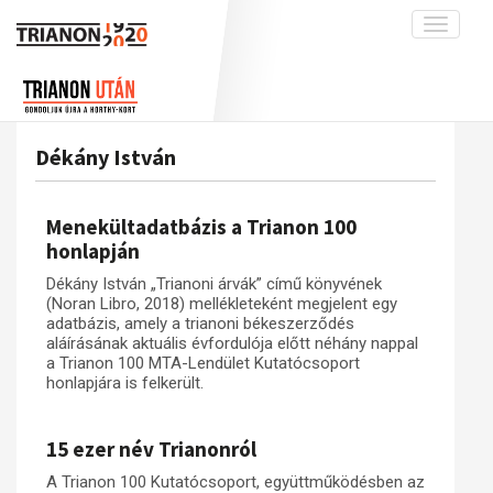
Toggle
navigati
Projekt
Rólunk
Előzmények
Hírek
A kutatócsoport működéséről
Nemzetközi kontextus: iratok és
Dékány István
interpretációk
Blog
Munkatársaink
Az összeomlás és a magyar társadalom
Krónika
Menekültadatbázis a Trianon 100
A békerendszer megszilárdulása
Galéria
honlapján
Utókor és emlékezet
Adatbázis
Dékány István „Trianoni árvák” című könyvének
(Noran Libro, 2018) mellékleteként megjelent egy
Visszhang
Emlékművek (feltöltés alatt)
adatbázis, amely a trianoni békeszerződés
aláírásának aktuális évfordulója előtt néhány nappal
Publikációk
Menekültek
a Trianon 100 MTA-Lendület Kutatócsoport
Kapcsolat
honlapjára is felkerült.
Trianon-kommentár
15 ezer név Trianonról
Dokumentumok
A Trianon 100 Kutatócsoport, együttműködésben az
A trianoni szerződés