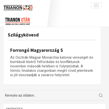
Toggle
navigati
Projekt
Rólunk
Előzmények
Hírek
A kutatócsoport működéséről
Nemzetközi kontextus: iratok és
Szilágykövesd
interpretációk
Blog
Munkatársaink
Az összeomlás és a magyar társadalom
Krónika
Forrongó Magyarország 5
A békerendszer megszilárdulása
Galéria
Az Osztrák-Magyar Monarchia katonai vereségét és
Utókor és emlékezet
Adatbázis
bomlását kísérő felfordulás és konfliktusok
november második hetében is folytatódtak. A
Visszhang
Emlékművek (feltöltés alatt)
tömör, hivatalos zsargonban megírt rövid jelentések
is jól visszaadják a zavaros helyzetet.
Publikációk
Menekültek
Kapcsolat
Trianon-kommentár
Dokumentumok
A trianoni szerződés