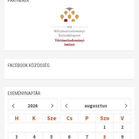
PARTNEREK
Műhelymunkák
FACEBOOK KÖZÖSSÉG
ESEMÉNYNAPTÁR
2026
augusztus
H
K
Sze
Cs
P
Szo
V
1
2
3
4
5
6
7
8
9