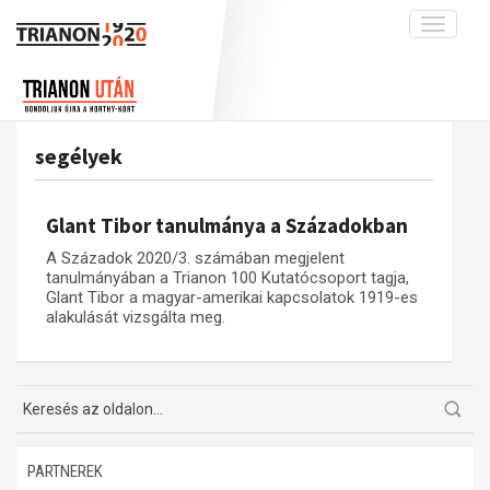
Toggle
navigati
Projekt
Rólunk
Előzmények
Hírek
A kutatócsoport működéséről
Nemzetközi kontextus: iratok és
segélyek
interpretációk
Blog
Munkatársaink
Az összeomlás és a magyar társadalom
Krónika
Glant Tibor tanulmánya a Századokban
A békerendszer megszilárdulása
Galéria
A Századok 2020/3. számában megjelent
Utókor és emlékezet
Adatbázis
tanulmányában a Trianon 100 Kutatócsoport tagja,
Glant Tibor a magyar-amerikai kapcsolatok 1919-es
Visszhang
Emlékművek (feltöltés alatt)
alakulását vizsgálta meg.
Publikációk
Menekültek
Kapcsolat
Trianon-kommentár
Dokumentumok
PARTNEREK
A trianoni szerződés