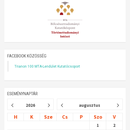
Műhelymunkák
FACEBOOK KÖZÖSSÉG
Trianon 100 MTA-Lendület Kutatócsoport
ESEMÉNYNAPTÁR
2026
augusztus
H
K
Sze
Cs
P
Szo
V
1
2