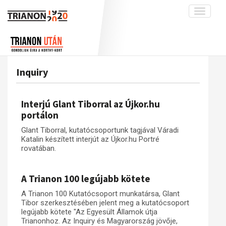
Toggle
navigati
Projekt
Rólunk
Előzmények
Hírek
A kutatócsoport működéséről
Nemzetközi kontextus: iratok és
Inquiry
interpretációk
Blog
Munkatársaink
Az összeomlás és a magyar társadalom
Krónika
Interjú Glant Tiborral az Újkor.hu
A békerendszer megszilárdulása
Galéria
portálon
Utókor és emlékezet
Adatbázis
Glant Tiborral, kutatócsoportunk tagjával Váradi
Katalin készített interjút az Újkor.hu Portré
Visszhang
Emlékművek (feltöltés alatt)
rovatában.
Publikációk
Menekültek
Kapcsolat
A Trianon 100 legújabb kötete
Trianon-kommentár
A Trianon 100 Kutatócsoport munkatársa, Glant
Tibor szerkesztésében jelent meg a kutatócsoport
Dokumentumok
legújabb kötete "Az Egyesült Államok útja
Trianonhoz. Az Inquiry és Magyarország jövője,
A trianoni szerződés