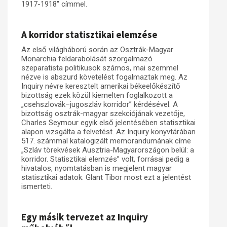
1917-1918" címmel.
Műhelymunkák
A korridor statisztikai elemzése
Az első világháború során az Osztrák-Magyar
Monarchia feldarabolását szorgalmazó
szeparatista politikusok számos, mai szemmel
nézve is abszurd követelést fogalmaztak meg. Az
Inquiry névre keresztelt amerikai békeelőkészítő
bizottság ezek közül kiemelten foglalkozott a
„csehszlovák–jugoszláv korridor” kérdésével. A
bizottság osztrák-magyar szekciójának vezetője,
Charles Seymour egyik első jelentésében statisztikai
alapon vizsgálta a felvetést. Az Inquiry könyvtárában
517. számmal katalogizált memorandumának címe
„Szláv törekvések Ausztria-Magyarországon belül: a
korridor. Statisztikai elemzés” volt, forrásai pedig a
hivatalos, nyomtatásban is megjelent magyar
statisztikai adatok. Glant Tibor most ezt a jelentést
ismerteti.
Egy másik tervezet az Inquiry