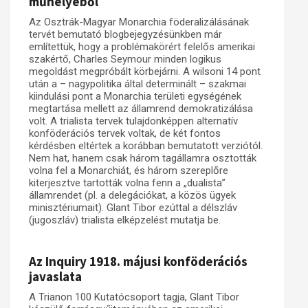
műhelyéből
Az Osztrák-Magyar Monarchia föderalizálásának
tervét bemutató blogbejegyzésünkben már
említettük, hogy a problémakörért felelős amerikai
szakértő, Charles Seymour minden logikus
megoldást megpróbált körbejárni. A wilsoni 14 pont
után a – nagypolitika által determinált – szakmai
kiindulási pont a Monarchia területi egységének
megtartása mellett az államrend demokratizálása
volt. A trialista tervek tulajdonképpen alternatív
konföderációs tervek voltak, de két fontos
kérdésben eltértek a korábban bemutatott verziótól.
Nem hat, hanem csak három tagállamra osztották
volna fel a Monarchiát, és három szereplőre
kiterjesztve tartották volna fenn a „dualista”
államrendet (pl. a delegációkat, a közös ügyek
minisztériumait). Glant Tibor ezúttal a délszláv
(jugoszláv) trialista elképzelést mutatja be.
Az Inquiry 1918. májusi konföderációs
javaslata
A Trianon 100 Kutatócsoport tagja, Glant Tibor