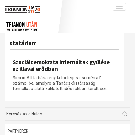
Toggle
navigati
Projekt
Rólunk
Előzmények
Hírek
A kutatócsoport működéséről
Nemzetközi kontextus: iratok és
statárium
interpretációk
Blog
Munkatársaink
Az összeomlás és a magyar társadalom
Krónika
Szociáldemokrata internáltak gyűlése
A békerendszer megszilárdulása
Galéria
az illavai erődben
Utókor és emlékezet
Adatbázis
Simon Attila írása egy különleges eseményről
számol be, amelyre a Tanácsköztársaság
Visszhang
Emlékművek (feltöltés alatt)
fennállása alatti zaklatott időszakban került sor.
Publikációk
Menekültek
Kapcsolat
Trianon-kommentár
Dokumentumok
PARTNEREK
A trianoni szerződés