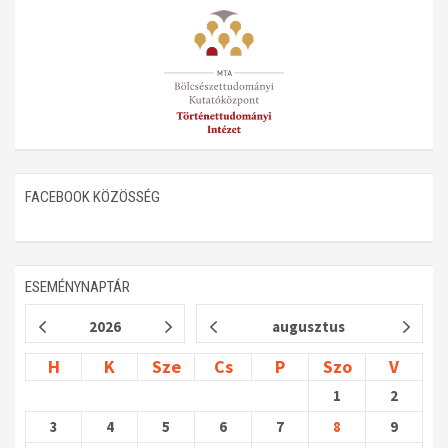
Műhelymunkák
FACEBOOK KÖZÖSSÉG
ESEMÉNYNAPTÁR
2026
augusztus
H
K
Sze
Cs
P
Szo
V
1
2
3
4
5
6
7
8
9