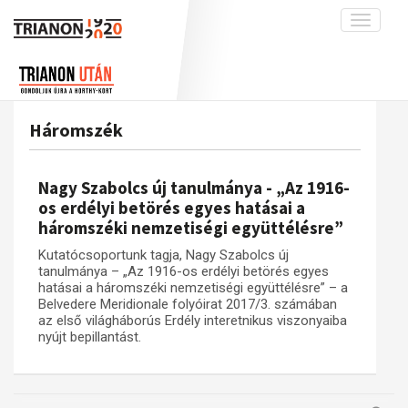
Toggle
navigati
Projekt
Rólunk
Előzmények
Hírek
A kutatócsoport működéséről
Nemzetközi kontextus: iratok és
Háromszék
interpretációk
Blog
Munkatársaink
Az összeomlás és a magyar társadalom
Krónika
Nagy Szabolcs új tanulmánya - „Az 1916-
A békerendszer megszilárdulása
Galéria
os erdélyi betörés egyes hatásai a
háromszéki nemzetiségi együttélésre”
Utókor és emlékezet
Adatbázis
Kutatócsoportunk tagja, Nagy Szabolcs új
Visszhang
Emlékművek (feltöltés alatt)
tanulmánya – „Az 1916-os erdélyi betörés egyes
Publikációk
hatásai a háromszéki nemzetiségi együttélésre” – a
Menekültek
Belvedere Meridionale folyóirat 2017/3. számában
Kapcsolat
az első világháborús Erdély interetnikus viszonyaiba
nyújt bepillantást.
Trianon-kommentár
Dokumentumok
A trianoni szerződés