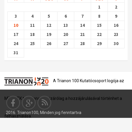
1
2
3
4
5
6
7
8
9
10
11
12
13
14
15
16
17
18
19
20
21
22
23
24
25
26
27
28
29
30
31
A Trianon 100 Kutatócsoport logója az
MTA BTK tulajdona, és kizárólag a hozzájárulásával történhet a
2016. Trianon100, Minden jog fenntartva
felhasználása.