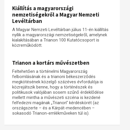
Kiállítás a magyarországi
Műhelymunkák
nemzetiségekről a Magyar Nemzeti
Levéltárban
A Magyar Nemzeti Levéltárban július 11-én kiállítás
nyílik a magyarországi nemzetiségekről, amelynek
kialakításában a Trianon 100 Kutatócsoport is
közreműködött.
Trianon a kortárs művészetben
Feltehetően a történelmi Magyarország
felbomlásának és a trianoni békeszerződés
megkötésének közelgő százéves évfordulója is
közrejátszik benne, hogy a történészek és
politikusok valójában sosem szűnő érdeklődése
mellett mintha a művészeti szcéna is kezdené
felfedezni magának „Trianon” kérdéskörét (az
országszerte – és a Kárpát-medencében –
sokasodó Trianon-emlékműveken túl is).