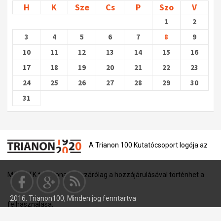
H
K
Sze
Cs
P
Szo
V
1
2
3
4
5
6
7
8
9
10
11
12
13
14
15
16
17
18
19
20
21
22
23
24
25
26
27
28
29
30
31
A Trianon 100 Kutatócsoport logója az
MTA BTK tulajdona, és kizárólag a hozzájárulásával történhet a
2016. Trianon100, Minden jog fenntartva
felhasználása.