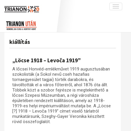
Toggle
navigati
Projekt
Rólunk
Előzmények
Hírek
A kutatócsoport működéséről
Nemzetközi kontextus: iratok és
kiállítás
interpretációk
Blog
Munkatársaink
Az összeomlás és a magyar társadalom
Krónika
„Löcse 1918 – Levoča 1919”
A békerendszer megszilárdulása
Galéria
A lőcsei Honvéd-emlékművet 1919 augusztusában
Utókor és emlékezet
Adatbázis
szokolisták (a Sokol nevű cseh hazafias
tornaegyesület tagjai) törték darabokra, és
Visszhang
Emlékművek (feltöltés alatt)
távolították el a város főteréről, ahol 1876 óta állt.
Többek közt a szobor fejrésze is megtekinthető a
Publikációk
Menekültek
lőcsei Szepesi Múzeumban, a régi városháza
épületében rendezett kiállításon, amely az 1918-
Kapcsolat
1919-es helyi impériumváltást mutatja be. A „Löcse
Trianon-kommentár
[?] 1918 – Levoča 1919” címet viselő tárlatról
munkatársunk, Szeghy-Gayer Veronika készített
Dokumentumok
rövid összefoglalót.
A trianoni szerződés