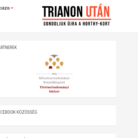
bázis
művek (feltöltés alatt)
kültek
ARTNEREK
ACEBOOK KÖZÖSSÉG