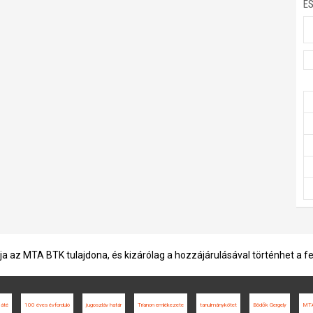
E
ja az MTA BTK tulajdona, és kizárólag a hozzájárulásával történhet a f
Máté
100 éves évforduló
jugoszláv határ
Trianon emlékezete
tanulmánykötet
Bödők Gergely
MTA