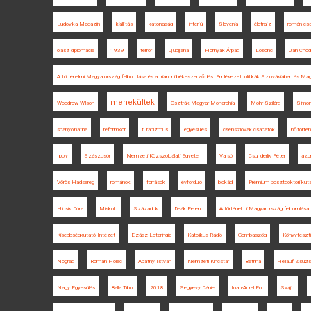
Ludovika Magazin
kiállítás
katonaság
interjú
Slovenia
életrajz
román cs
olasz diplomácia
1939
terror
Ljubljana
Hornyák Árpád
Losonc
Jan Chod
A történelmi Magyarország felbomlása és a trianoni békeszerződés. Emlékezetpolitikák Szlovákiában és Ma
menekültek
Woodrow Wilson
Osztrák-Magyar Monarchia
Mohr Szilárd
Simon 
spanyolnátha
reformkor
turanizmus
egyesülés
csehszlovák csapatok
nőtörtén
Ipoly
Szászcsór
Nemzeti Közszolgálati Egyetem
Varsó
Csunderlik Péter
azon
Vörös Hadsereg
románok
források
évforduló
blokád
Prémium posztdoktori kuta
Hicsik Dóra
Miskolc
Századok
Deák Ferenc
A történelmi Magyarország felbomlása
Kisebbségkutató Intézet
Elzász-Lotaringia
Katolikus Rádió
Gombaszög
Könyvfeszti
Nógrád
Roman Holec
Apáthy István
Nemzeti Kincstár
Batrina
Heilauf Zsuz
Nagy Egyesülés
Balla Tibor
2018
Segyevy Dániel
Ioan-Aurel Pop
Svájc