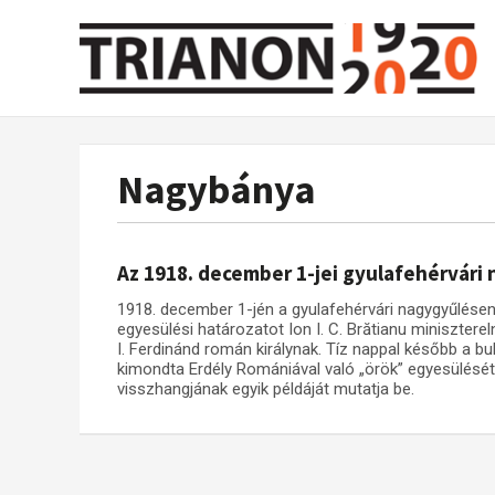
Nagybánya
Az 1918. december 1-jei gyulafehérvári
1918. december 1-jén a gyulafehérvári nagygyűlésen 
egyesülési határozatot Ion I. C. Brătianu miniszter
I. Ferdinánd román királynak. Tíz nappal később a bu
kimondta Erdély Romániával való „örök” egyesülését.
visszhangjának egyik példáját mutatja be.