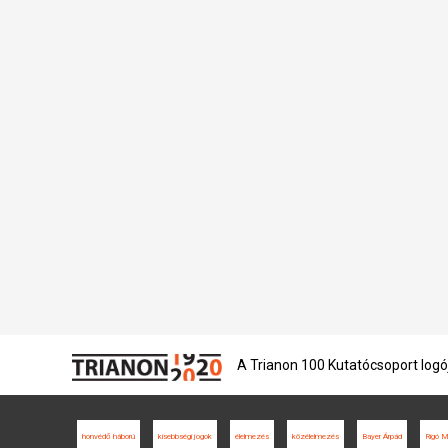
A Trianon 100 Kutatócsoport logó
honvédő háború
kisebbségi jogok
élelmezés
közélelmezés
Bayer Árpád
Rigó 