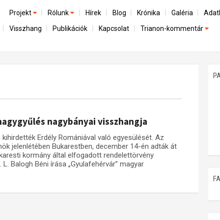
Projekt
Rólunk
Hírek
Blog
Krónika
Galéria
Adat
Visszhang
Publikációk
Kapcsolat
Trianon-kommentár
Előzmények
A kutatócsoport működéséről
Emlék
Dokumentumok
Nemzetközi kontextus: iratok és interpretációk
Munkatársaink
Mene
A trianoni szerződés
Az összeomlás és a magyar társadalom
P
Műhelymunkák
A békerendszer megszilárdulása
Utókor és emlékezet
 nagygyűlés nagybányai visszhangja
kihirdették Erdély Romániával való egyesülését. Az
elnök jelenlétében Bukarestben, december 14-én adták át
karesti kormány által elfogadott rendelettörvény
 L. Balogh Béni írása „Gyulafehérvár” magyar
F