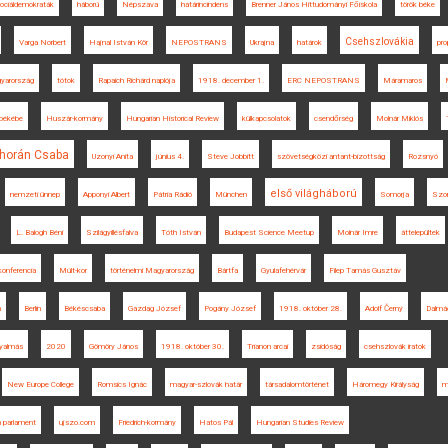
ociáldemokraták
háború
Népszava
határincindens
Brenner János Hittudományi Főiskola
török béke
Csehszlovákia
Varga Norbert
Hajnal István Kör
NEPOSTRANS
Ukrajna
határok
pr
yarország
tótok
Rapaich Richárd naplója
1918. december 1.
ERC NEPOSTRANS
Máramaros
 békébe
Huszár-kormány
Hungarian Historical Review
külkapcsolatok
csendőrség
Molnár Miklós
horán Csaba
Uzonyi Anita
június 4.
Steve Jobbitt
szövetségközi antant-bizottság
Rozsnyó
első világháború
nemzeti ünnep
Apponyi Albert
Pátria Rádió
München
Somorja
Szo
L. Balogh Béni
Szilágyillésfalva
Tóth István
Budapest Science Meetup
Molnár Imre
áttelepültek
konferencia
Múlt-kor
történelmi Magyarország
Bártfa
Gyulafehérvár
Filep Tamás Gusztáv
n
Berlin
Békéscsaba
Gazdag József
Pogány József
1918. október 28.
Adolf Černý
Dalmá
yalmás
2020
Gömöry János
1918. október 30.
Trianon arcai
zsidóság
csehszlovák iratok
New Europe College
Romsics Ignác
magyar-szlovák határ
társadalomtörténet
Háromegy Királyság
m
 parlament
ujszo.com
Friedrich-kormány
Hatos Pál
Hungarian Studies Review