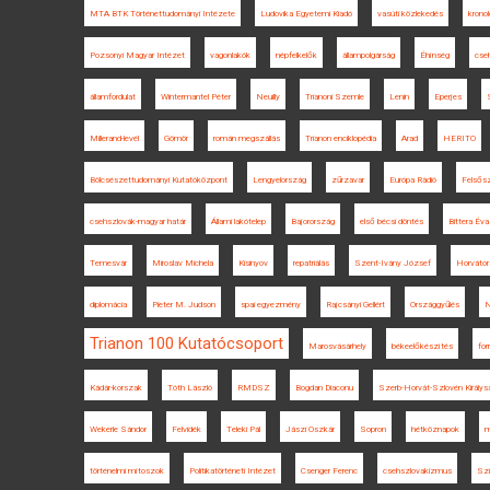
MTA BTK Történettudományi Intézete
Ludovika Egyetemi Kiadó
vasúti közlekedés
kronol
Pozsonyi Magyar Intézet
vagonlakók
népfelkelők
állampolgárság
Éhínség
cse
államfordulat
Wintermantel Péter
Neuilly
Trianoni Szemle
Lenin
Eperjes
Millerand-levél
Gömör
román megszállás
Trianon enciklopédia
Arad
HERITO
Bölcsészettudományi Kutatóközpont
Lengyelország
zűrzavar
Európa Rádió
Felsős
csehszlovák-magyar határ
Állami lakótelep
Bajorország
első bécsi döntés
Bittera Éva
Temesvár
Miroslav Michela
Kisinyov
repatriálás
Szent-Ivány József
Horváto
diplomácia
Pieter M. Judson
spai egyezmény
Rajcsányi Gellért
Országgyűlés
N
Trianon 100 Kutatócsoport
Marosvásárhely
békeelőkészítés
for
Kádár-korszak
Tóth László
RMDSZ
Bogdan Diaconu
Szerb-Horvát-Szlovén Királys
Wekerle Sándor
Felvidék
Teleki Pál
Jászi Oszkár
Sopron
hétköznapok
m
történelmi mítoszok
Politikatörténeti Intézet
Csenger Ferenc
csehszlovakizmus
Szi