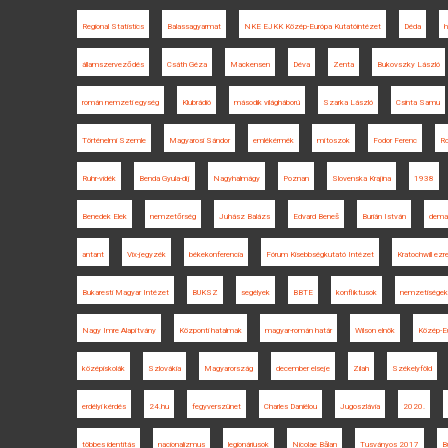
Regional Statistics
Balassagyarmat
NKE EJKK Közép-Európa Kutatóintézet
Déda
h
államszerveződés
Csáth Géza
Mackensen
Déva
Zenta
Bukovszky László
román nemzeti egység
Klubrádió
második világháború
Szarka László
Csinta Samu
Történelmi Szemle
Magyarosi Sándor
emlékérmék
mítoszok
Fodor Ferenc
Ro
Ruhr-vidék
Benda Gyula-díj
Nagyhalmágy
Poznan
Slovenska Krajina
1938
Benedek Elek
nemzetőrség
Juhász Balázs
Edvard Beneš
Burián István
demar
antant
Vix-jegyzék
békekonferencia
Fórum Kisebbségkutató Intézet
Kratochwill ezr
Bukaresti Magyar Intézet
BUKSZ
segélyek
BBTE
konfliktusok
nemzetiségek
Nagy Imre Alapítvány
Központi hatalmak
magyar-román határ
Wilson elnök
Közép-E
középiskolák
Szlovákia
Magyarország
december elseje
Zilah
Székelyföld
erdélyi kérdés
24.hu
fegyverszünet
Charles Daniélou
Jugoszlávia
2020.
többes identitás
nacionalizmus
legionáriusok
Nicolae Bălan
Tusványos 2017
B