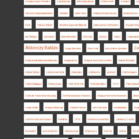
Szeghy-Gayer Veronika
Lajtabánság
béketárgyalások
Háromszék
Szeged
sz
Oroszországi polgárháború
Délvidék
Glant Tibor
Földrajzi Közlemények
irredentizmus
USA
Takács Róbert
Amerikai Egyesült Államok
párhuzamos történelem
Nyugat-Mag
brit földrajz
Komárom
békefeltételek
Erőszak
Elzász
Párizs
Háborúból
Ablonczy Balázs
Za
Nagy-Románia
New York
breszt-litovszki béke
magyar külpolitikai gondolkodás
Nagybarcsa
Magyar Nemzeti Levéltár
Balkán-félsziget
etnikai térkép
cseh-román határ
Kárpátalja
műhelyvita
podcast
Call for papers
Tolnai Világlapja
Maniu Gyula
Tóth Péter Pál
Schmidt Anikó
1914
Párizsi béke
Szlovák Tanácsköztársaság
Central European Horizons
Magyar Nemzeti Múzeum
Brün
Vasile Goldiș
Magyar Királyság
Sárándi Tamás
Dél-Szlovákia
határkijelölés
Nag
cseh-tót nemzeti tanács
mobilitás
1916
katonai összeomlás
Jakubecz László
leszerelés
nemzetépítés
Olaszország
Marosvécs
ma7.sk
Mohol
román