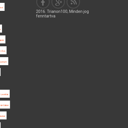
est
2016. Trianon100, Minden jog
fenntartva
a
apok
án Éva
 Múzeum
Levéltár
már Gábor
iratok