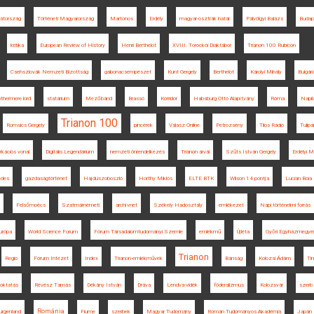
átország
Történeti Magyarország
Martonos
Erdély
magyar-osztrák határ
Pálvölgyi Balázs
Budap
kritika
European Review of History
Henri Berthelot
XVIII. Torockói Diáktábor
Trianon 100 Rubicon
Csehszlovák Nemzeti Bizottság
gabonacsempészet
Kunt Gergely
Berthelot
Károlyi Mihály
Bulgári
thermere lord
statárium
Mezőbánd
Brassó
Korridor
Habsburg Ottó Alapítvány
Róma
Napil
Trianon 100
Romsics Gergely
pincérek
Válasz Online
Petrozsény
Tilos Rádió
Tulip
kációs vonal
Digitális Legendárium
nemzeti önrendelkezés
Trianon árvái
Szűts István Gergely
Erdélyi
edes
gazdaságtörténet
Hajdúszoboszló
Horthy Miklós
ELTE BTK
Wilson 14 pontja
Lucian Boia
Felsőmoécs
Szatmárnémeti
archívnet
Székely Hadosztály
emlékezet
Napi történelmi forrás
urópa
World Science Forum
Fórum Társadalomtudományi Szemle
emlékmű
Újléta
Győri Egyházmegyei 
Trianon
Regio
Fórum Intézet
Index
Trianon-emlékművek
Bánság
Kolozsi Ádám
Ti
oktatás
Révész Tamás
Dékány István
Dráva
Lendva-vidék
föderalizmus
Kolozsvár
szerb 
Románia
urgenland
Fiume
szerbek
Magyar Tudomány
Román Tudományos Akadémia
Japán