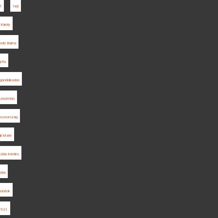
t
Iaşi
 Károly
odó Barna
g.hu
i gondolkodás
szeomlás
roszország
li Máté
szláv kérdés
ória
solatok
1921