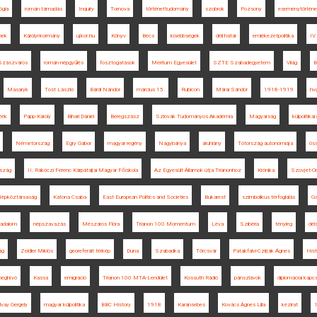
ógia
román támadás
Inquiry
Tornova
történettudomány
szobrok
Pozsony
eseménytörténe
hek
Károlyi-kormány
ujkor.hu
Könyv
Bécs
kisebbségek
déli határ
emlékezetpolitika
IV.
Szászváros
román népgyűlés
fosztogatások
Meritum Egyesület
SZTE Szabadegyetem
Világ
B
Masaryk
Tost László
Bárdi Nándor
március 15.
Rubicon
Márai Sándor
1918-1919
hv
zék
Papp Károly
Bihari Dániel
Beregszász
Szlovák Tudományos Akadémia
Magyarság
külpolitika
Németország
Egry Gábor
magyar regény
Nagybánya
áruhiány
Tótország autonómiája
ös
rszág
II. Rákóczi Ferenc Kárpátaljai Magyar Főiskola
Az Egyesült Államok útja Trianonhoz
Krónika
Szovjet-O
épköztársaság
Katona Csaba
East European Politics and Societies
Bukarest
szimbolikus térfoglalás
Ga
radalom
népszavazás
Mészáros Flóra
Trianon 100 Momentum
Léva
Szibéria
tényleg
dél
ág
Zeidler Miklós
georeferált térkép
Duna
Szabadka
Törcsvár
Patakfalvi-Czirják Ágnes
Hist
eghívó
Kassa
emigráció
Trianon 100 MTA-Lendület
Kossuth Rádió
pánszlávok
diplomáciai kapc
lvay Gergely
magyar külpolitika
BBC History
1918
Karánsebes
Kovács Ágnes Lilla
kézirat