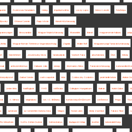
apatok
őszirózsás forradalom
Hideg
impériumváltás
Lóczy Lajos
Göncz László
Felsőrépa
ějovský
Ottokar Czernin
Papp István
Bánáti Köztársaság
gyarországon
Besszarábia
Magyar Népköztársaság
Muravidék
Bánát
magyar-román háború
polg
Attila
Magyar-Román Történész Vegyesbizottság
Zágráb
Müller Rolf
Magyarországi Tanácsköztársaság
et
helytörténet
Jeszenszky Géza
tanári pályák
Vojtech Tuka
arisztokrácia
Úton
térkép
nali
antiszemitizmus
Vallasek Júlia
ünnep
Krizmanics Réka
Tanácsköztársaság
katonai ellenőr
tási pályázat
Garbai Sándor
cseh csapatok
Ada
Czáboczky Szabolcs
proletárdiktatúra
Adrian Cio
Linder Béla
hadifoglyok
1945
ratifikálás
Collegium Hungaricum
Balkán
Koloh Gábor
M
vál
II. Vilmos
világháború
Ion. I.C. Brătianu
kortárs képzőművészet
conference
Prága
Tisz
sa
optánsok
az Ismeretlen Katona Sírja
Világos
Noran Libro
Bódy Zsombor
Takács Tibor
Li
Pro Minoritate
Szőts Zoltán Oszkár
Selmecbánya
Budapesti Hírlap
levéltár
békeküldöttség