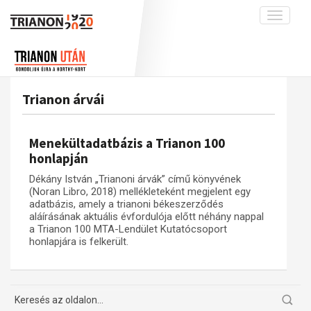
Toggle
navigati
Projekt
Rólunk
Előzmények
Hírek
A kutatócsoport működéséről
Nemzetközi kontextus: iratok és
Trianon árvái
interpretációk
Blog
Munkatársaink
Az összeomlás és a magyar társadalom
Krónika
Menekültadatbázis a Trianon 100
A békerendszer megszilárdulása
Galéria
honlapján
Utókor és emlékezet
Adatbázis
Dékány István „Trianoni árvák” című könyvének
(Noran Libro, 2018) mellékleteként megjelent egy
Visszhang
Emlékművek (feltöltés alatt)
adatbázis, amely a trianoni békeszerződés
aláírásának aktuális évfordulója előtt néhány nappal
Publikációk
Menekültek
a Trianon 100 MTA-Lendület Kutatócsoport
Kapcsolat
honlapjára is felkerült.
Trianon-kommentár
Dokumentumok
A trianoni szerződés