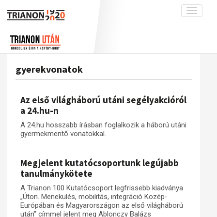
Toggle
navigati
Projekt
Rólunk
Előzmények
Hírek
A kutatócsoport működéséről
Nemzetközi kontextus: iratok és
gyerekvonatok
interpretációk
Blog
Munkatársaink
Az összeomlás és a magyar társadalom
Krónika
Az első világháború utáni segélyakcióról
A békerendszer megszilárdulása
Galéria
a 24.hu-n
Utókor és emlékezet
Adatbázis
A 24.hu hosszabb írásban foglalkozik a háború utáni
gyermekmentő vonatokkal.
Visszhang
Emlékművek (feltöltés alatt)
Publikációk
Menekültek
Megjelent kutatócsoportunk legújabb
Kapcsolat
tanulmánykötete
Trianon-kommentár
A Trianon 100 Kutatócsoport legfrissebb kiadványa
„Úton. Menekülés, mobilitás, integráció Közép-
Dokumentumok
Európában és Magyarországon az első világháború
után” címmel jelent meg Ablonczy Balázs
A trianoni szerződés