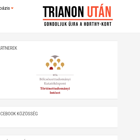
bázis
művek (feltöltés alatt)
kültek
ARTNEREK
ACEBOOK KÖZÖSSÉG