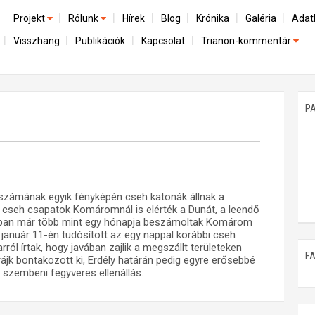
Projekt
Rólunk
Hírek
Blog
Krónika
Galéria
Adat
Visszhang
Publikációk
Kapcsolat
Trianon-kommentár
Előzmények
A kutatócsoport működéséről
Emlék
Dokumentumok
Nemzetközi kontextus: iratok és interpretációk
Munkatársaink
Mene
A trianoni szerződés
Az összeomlás és a magyar társadalom
P
Műhelymunkák
A békerendszer megszilárdulása
Utókor és emlékezet
. számának egyik fényképén cseh katonák állnak a
 cseh csapatok Komáromnál is elérték a Dunát, a leendő
nban már több mint egy hónapja beszámoltak Komárom
 január 11-én tudósított az egy nappal korábbi cseh
ról írtak, hogy javában zajlik a megszállt területeken
F
jk bontakozott ki, Erdély határán pedig egyre erősebbé
szembeni fegyveres ellenállás.