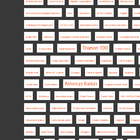
Rothermere lord
Jászi Oszkár
Digitális Legendárium
Gyulafehérvár
Beregszász
Nemzeti Közszolgálati Egyetem
Úton
Komárom
MTA Lendület
Zágráb
közé
Habsburg Ottó Alapítvány
1918-1920
békeelőkészítés
breszt-litovszki béke
Báns
Müller Rolf
Dalmácia
Hungarian Historical Review
impériumváltás
szociáldemokraták
Trianon 100
tótok
Szászváros
tanulmánykötet
Sziklay Ferenc
le
történettudomány
Nagy Egyesülés
emlékezetpolitika
polgárság
Call for papers
Molnár Imre
Pieter M. Judson
Szeged
Takács Róbert
pincérek
segélyek
Ablonczy Balázs
Lucian Boia
Győri Róbert
magyar-osztrák határ
másod
MTA
Martonos
december elseje
Fodor Ferenc
Tarján Ödön
ERC NEPOSTR
népességmozgás
Millerand-levél
őszirózsás forradalom
podcast
Közép-Európa
Slovenska Krajina
csehszlovák iratok
Neuilly
Charles Daniélou
migráció
magyar 
áruhiány
Adolf Černý
Kunt Gergely
refugees
államszerveződés
Századok