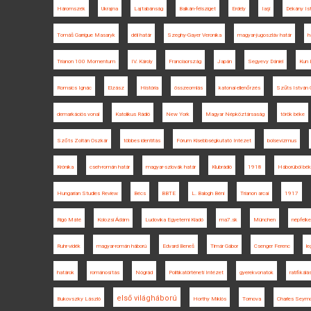
Háromszék
Ukrajna
Lajtabánság
Balkán-félsziget
Erdély
Iaşi
Dékány Is
Tomáš Garrigue Masaryk
déli határ
Szeghy-Gayer Veronika
magyar-jugoszláv határ
h
Trianon 100 Momentum
IV. Károly
Franciaország
Japán
Segyevy Dániel
Kun 
Romsics Ignác
Elzász
História
összeomlás
katonai ellenőrzés
Szűts István 
demarkációs vonal
Katolikus Rádió
New York
Magyar Népköztársaság
török béke
Szőts Zoltán Oszkár
többes identitás
Fórum Kisebbségkutató Intézet
bolsevizmus
Krónika
cseh-román határ
magyar-szlovák határ
Klubrádió
1918
Háborúból bé
Hungarian Studies Review
Bécs
BBTE
L. Balogh Béni
Trianon arcai
1917
Rigó Máté
Kolozsi Ádám
Ludovika Egyetemi Kiadó
ma7.sk
München
népfelke
Ruhr-vidék
magyar-román háború
Edvard Beneš
Timár Gábor
Csenger Ferenc
le
határok
románosítás
Nógrád
Politikatörténeti Intézet
gyerekvonatok
ratifikálá
első világháború
Bukovszky László
Horthy Miklós
Tornova
Charles Seym