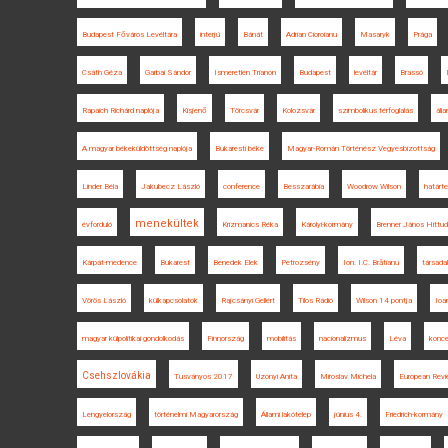
Budapest Főváros Levéltára
interjú
Bánát
Adrian Cioroianu
Masaryk
Prága
Csáth Géza
Garbai Sándor
Ismeretlen Trianon
Budapest
levéltár
Brassó
Rapaich Richárd naplója
Kisjenő
Törcsvár
Kolozsvár
szimbolikus térfoglalás
áll
A magyar békeküldöttség naplója
Bukaresti béke
Magyar-Román Történész Vegyesbizottság
Linder Béla
Jakubecz László
conference
Besszarábia
Woodrow Wilson
határt
menekültek
évforduló
Krizmanics Réka
Károlyi-kormány
Brenner János Hittud
Kárpát-medence
Bukarest
Benedek Elek
Petrozsény
Ion. I.C. Brătianu
társada
Vörös László
külkapcsolatok
Rajcsányi Gellért
Tilos Rádió
Wilson 14 pontja
Ioa
magyar külpolitikai gondolkodás
Finnország
mobilitás
nacionalizmus
Léva
konce
Csehszlovákia
Tusványos 2017
Uzonyi Anita
Miroslav Michela
European Revi
Lengyelország
történelmi Magyarország
Állami lakótelep
június 4.
Friedrich-kormány