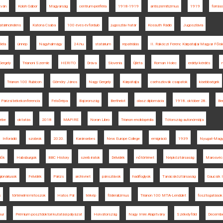
tván
Koloh Gábor
Magyarság
centrum-periféria
1918-1919
antiszemitizmus
1919
forrás
atárincindens
Katona Csaba
100 éves évforduló
jugoszláv határ
Kossuth Rádió
Jugoszlávia
Béla
ünnep
Nagyhalmágy
24.hu
statárium
repatriálás
II. Rákóczi Ferenc Kárpátaljai Magyar Főisk
Gergely
Trianoni Szemle
HERITO
Dráva
Slovenia
Újléta
Roman Holec
erdélyi kérdés
Trianon 100 Rubicon
Gömöry János
Nagy Gergely
Kárpátalja
csehszlovák csapatok
kisebbségek
Párizsi békekonferencia
Felsőrépa
Bajorország
Berthelot
olasz diplomácia
1918. október 28.
Be
kébe
oktatás
2018
MAPIRE
Noran Libro
Trianon enciklopédia
Tótország autonómiája
Inforádió
szobrok
2020.
Karánsebes
New Europe College
emigráció
1939
Nyugat-Magy
lők
Habsburgok
BBC History
szerb iratok
Délvidék
nőtörténet
Népköztársaság
Marosvéc
gionáriusok
Felvidék
Párizs
archívnet
pánszlávok
hadifoglyok
Tanácsköztársaság
Gaucsík 
s
történelmi mítoszok
Hatos Pál
térkép
föderalizmus
Trianon 100 MTA-Lendület
fosztogatások
our
Prémium posztdoktori kutatási pályázat
Horvátország
Nagy Imre Alapítvány
Székelyföld
Decembe