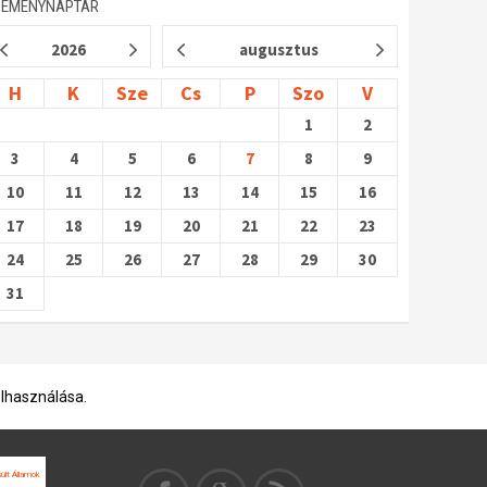
SEMÉNYNAPTÁR
2026
augusztus
H
K
Sze
Cs
P
Szo
V
1
2
3
4
5
6
7
8
9
10
11
12
13
14
15
16
17
18
19
20
21
22
23
24
25
26
27
28
29
30
31
elhasználása.
ült Államok