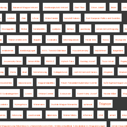
rályság
Bukaresti Magyar Intézet
Kisebbségkutató Intézet
Glant Tibor
Steve Jobbitt
Brünn
Lóc
u
szerbek
Zilah
Lőcse
Márai Sándor
honvédő háború
East European Politics and Societies
Országgyűlés
Mohol
határkijelölés
Ljubljana
életrajz
gazdaság
román nemzeti egység
Ká
ia
Trianon emlékezete
Bulgária
Szabadka
béketárgyalások
Hicsik Dóra
Kassa
Vix-jegyzék
emlékérmék
kisebbségi jogok
XVIII. Torockói Diáktábor
Huszár-kormány
helytörténet
Burgenland
Jeszenszky Géza
Simon Attila
RMDSZ
Vojtech Tuka
Gazdag József
Tisza István
Pogán
tság
Zenta
Arad
Németország
Szilágykövesd
cseh-tót nemzeti tanács
integráció
Macken
i összeomlás
népszavazás
magyar külpolitika
Fórum Társadalomtudományi Szemle
Győri Egyházmegyei Lev
E Szabadegyetem
Losonc
Ottokar Czernin
Szászcsór
Szent-Ivány József
Nicolae Bălan
Mag
Trianon
zabolcs
Nyíregyháza
Máramaros
Osztrák-Magyar Monarchia
optánsok
Tamás
hátország
vasútvonalak
diplomácia
Molnár Miklós
reformkor
USA
antant
köny
mi Magyarország felbomlása és a trianoni békeszerződés. Emlékezetpolitikák Szlovákiában és Magyarországon
román megszáll