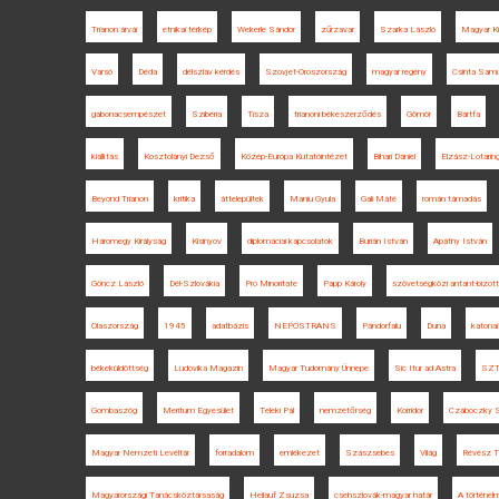
Trianon árvái
etnikai térkép
Wekerle Sándor
zűrzavar
Szarka László
Magyar Ki
Varsó
Déda
délszláv kérdés
Szovjet-Oroszország
magyar regény
Csinta Sam
gabonacsempészet
Szibéria
Tisza
trianoni békeszerződés
Gömör
Bártfa
kiállítás
Kosztolányi Dezső
Közép-Európa Kutatóintézet
Bihari Dániel
Elzász-Lotaring
Beyond Trianon
kritika
áttelepültek
Maniu Gyula
Gali Máté
román támadás
Háromegy Királyság
Kisinyov
diplomáciai kapcsolatok
Burián István
Apáthy István
Göncz László
Dél-Szlovákia
Pro Minoritate
Papp Károly
szövetségközi antant-bizot
Olaszország
1945
adatbázis
NEPOSTRANS
Pándorfalu
Duna
katona
békeküldöttség
Ludovika Magazin
Magyar Tudomány Ünnepe
Sic Itur ad Astra
SZT
Gombaszög
Meritum Egyesület
Teleki Pál
nemzetőrség
Korridor
Czáboczky S
Magyar Nemzeti Levéltár
forradalom
emlékezet
Szászsebes
Világ
Révész 
Magyarországi Tanácsköztársaság
Heilauf Zsuzsa
csehszlovák-magyar határ
A történel