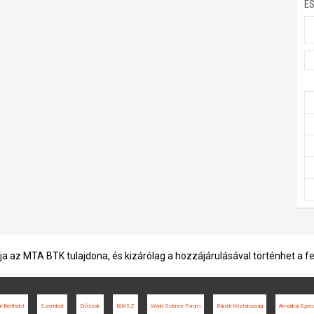
E
ja az MTA BTK tulajdona, és kizárólag a hozzájárulásával történhet a f
i Berthelot
Szombat
Erőszak
BUKSZ
World Science Forum
Bánáti Köztársaság
Amerikai Egyes