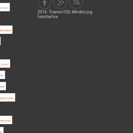
zy Lajos
2016. Trianon100, Minden jog
fenntartva
rolyi Mihály
y József
sen
éltár
yarosi Sándor
vbemutató
ás