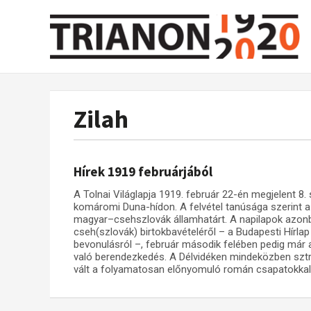
Zilah
Hírek 1919 februárjából
A Tolnai Világlapja 1919. február 22-én megjelent 8
komáromi Duna-hídon. A felvétel tanúsága szerint a
magyar–csehszlovák államhatárt. A napilapok azo
cseh(szlovák) birtokbavételéről – a Budapesti Hírlap
bevonulásról –, február második felében pedig már ar
való berendezkedés. A Délvidéken mindeközben sztrá
vált a folyamatosan előnyomuló román csapatokkal 