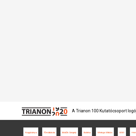
A Trianon 100 Kutatócsoport logó
Nagybánya
főreáliskola
Bödők Gergely
Batrina
Melega Miklós
WWI
Henr