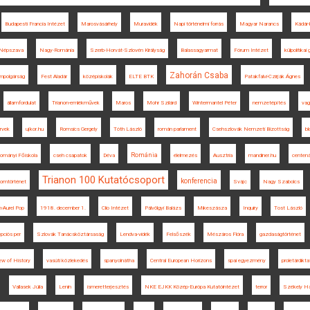
Budapesti Francia Intézet
Marosvásárhely
Muravidék
Napi történelmi forrás
Magyar Narancs
Kádár
Népszava
Nagy-Románia
Szerb-Horvát-Szlovén Királyság
Balassagyarmat
Fórum Intézet
külpolitika
Zahorán Csaba
ampolgárság
Fest Aladár
középiskolák
ELTE BTK
Patakfalvi-Czirják Ágnes
államfordulat
Trianon-emlékművek
Maros
Mohr Szilárd
Wintermantel Péter
nemzetépítés
vag
ervek
ujkor.hu
Romsics Gergely
Tóth László
román parlament
Csehszlovák Nemzeti Bizottság
bl
Románia
ományi Főiskola
cseh csapatok
Déva
élelmezés
Ausztria
mandiner.hu
centen
Trianon 100 Kutatócsoport
konferencia
lomtörténet
Svájc
Nagy Szabolcs
n-Aurel Pop
1918. december 1.
Clio Intézet
Pálvölgyi Balázs
Mikeszásza
Inquiry
Tost László
pciós per
Szlovák Tanácsköztársaság
Lendva-vidék
Felsőszék
Mészáros Flóra
gazdaságtörténet
ew of History
vasúti közlekedés
spanyolnátha
Central European Horizons
spai egyezmény
proletárdikta
Vallasek Júlia
Lenin
ismeretterjesztés
NKE EJKK Közép-Európa Kutatóintézet
terror
Székely Ha