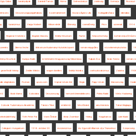
Egry Gábor
tanári pályák
Sárándi Tamás
Róma
Selmecbánya
zsidóság
Somorja
Rozsnyó
lelmezés
Oroszországi polgárháború
Szatmárnémeti
Kovács Ágnes Lilla
Szilágyillésfalva
ellenállás
ág
turanizmus
Varga Norbert
Wilson elnök
Éhínség
csendőrség
Pécs
azonnali
1914
Regional Statistics
Bogdan Diaconu
Erdélyi Múzeum
Fiume
Népszövetség
kortárs képzőművés
szerelés
Dilema Veche
Bölcsészettudományi Kutatóközpont
román népgyűlés
közvéleménykutatás
1
Könyvfesztivál
Európa Rádió
A történelmi Magyarország felbomlása
Tulipán Éva
Deák Ferenc
román cs
georeferált térkép
Zeidler Miklós
wagon dwellers
Erdélyi Krónika
csehszlovakizmus
Zalatna
193
ik világháború
Poznan
ujszo.com
Hajnal István Kör
Regio
Papp István
Bácsország
Vasile
ANS
Bodó Barna
Szlovákia
Oroszország
nemzeti önrendelkezés
Pátria Rádió
Vörös Hadsereg
Szlovák Tudományos Akadémia
Takács Tibor
emlékmű
Mezőbánd
arisztokrácia
Tolnai Világlapja
békeküldöttség
Tóth Péter Pál
Vavro Šrobár
Bódy Zsombor
Hideg
Nagybarcsa
Libri Kiadó
Collegium Hungaricum
1918. október 30.
revizionizmus
Az Egyesült Államok útja Trianonhoz
Szepesség