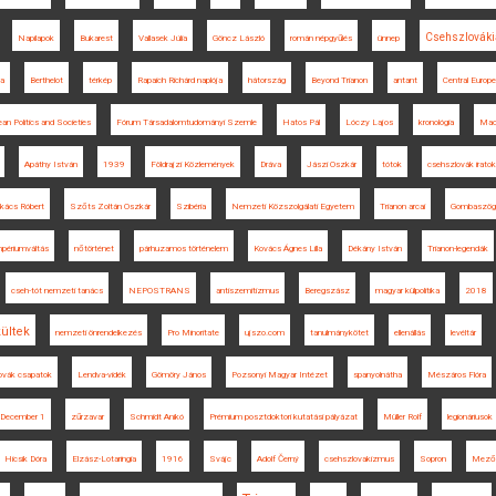
Csehszlováki
Napilapok
Bukarest
Vallasek Júlia
Göncz László
román népgyűlés
ünnep
ka
Berthelot
térkép
Rapaich Richárd naplója
hátország
Beyond Trianon
antant
Central Europ
an Politics and Societies
Fórum Társadalomtudományi Szemle
Hatos Pál
Lóczy Lajos
kronológia
Mac
Apáthy István
1939
Földrajzi Közlemények
Dráva
Jászi Oszkár
tótok
csehszlovák iratok
kács Róbert
Szőts Zoltán Oszkár
Szibéria
Nemzeti Közszolgálati Egyetem
Trianon arcai
Gombaszög
mpériumváltás
nőtörténet
párhuzamos történelem
Kovács Ágnes Lilla
Dékány István
Trianon-legendák
cseh-tót nemzeti tanács
NEPOSTRANS
antiszemitizmus
Beregszász
magyar külpolitika
2018
ültek
nemzeti önrendelkezés
Pro Minoritate
ujszo.com
tanulmánykötet
ellenállás
levéltár
ovák csapatok
Lendva-vidék
Gömöry János
Pozsonyi Magyar Intézet
spanyolnátha
Mészáros Flóra
December 1
zűrzavar
Schmidt Anikó
Prémium posztdoktori kutatási pályázat
Müller Rolf
legionáriusok
Hicsik Dóra
Elzász-Lotaringia
1916
Svájc
Adolf Černý
csehszlovakizmus
Sopron
Mező