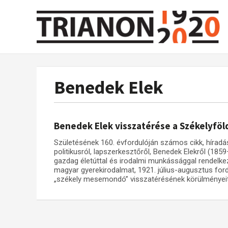
Benedek Elek
Benedek Elek visszatérése a Székelyföl
Születésének 160. évfordulóján számos cikk, híradás
politikusról, lapszerkesztőről, Benedek Elekről (18
gazdag életúttal és irodalmi munkássággal rendelke
magyar gyerekirodalmat, 1921. július-augusztus for
„székely mesemondó” visszatérésének körülményeit 