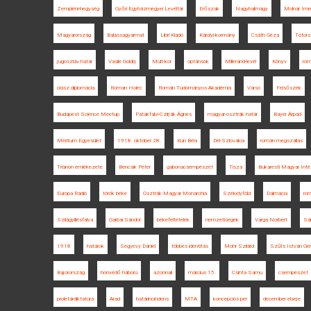
Zempléni-hegység
Győri Egyházmegyei Levéltár
Erőszak
Nagyhalmágy
Molnár Imr
Magyarország
Balassagyarmat
Libri Kiadó
Károlyi-kormány
Csáth Géza
Tótors
jugoszláv határ
Vasile Goldiș
Múlt-kor
optánsok
Millerand-levél
Könyv
rom
olasz diplomácia
Roman Holec
Román Tudományos Akadémia
Varsó
Felsőszék
Budapest Science Meetup
Patakfalvi-Czirják Ágnes
magyar-osztrák határ
Bayer Árpád
Meritum Egyesület
1918. október 28.
Kun Béla
Dél-Szlovákia
román megszállás
Trianon emlékezete
Bencsik Péter
gabonacsempészet
Tisza
Bukaresti Magyar Int
Európa Rádió
török béke
Osztrák-Magyar Monarchia
Székelyföld
Dalmácia
ro
Szilágyillésfalva
Garbai Sándor
békefeltételek
nemzetiségek
Varga Norbert
Sá
1918
határok
Segyevy Dániel
többes identitás
Mohr Szilárd
Szűts István Ger
Bajorország
honvédő háború
azonnali
március 15.
Csinta Samu
csempészet
proletárdiktatúra
Arad
határincindens
MTA
koncepciós per
december elseje