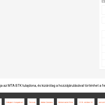
E
ja az MTA BTK tulajdona, és kizárólag a hozzájárulásával történhet a f
y
Collegium Hungaricum
Törcsvár
Adrian Cioroianu
Wintermantel Péter
1918. október 30.
nemzet