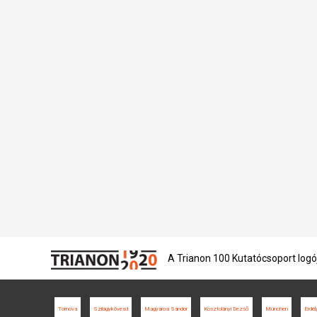
A Trianon 100 Kutatócsoport logó
Tornova
Szilágykövesd
Magyarosi Sándor
Kosztolányi Dezső
München
Erdél