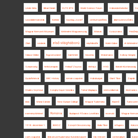
Linder Béla
Bihari Dániel
ELTE BTK
World Science Forum
Háborúból békébe
Sz
szociáldemokraták
Korridor
Gazdag József
centrum-periféria
államszerveződés
Magyar Nemzeti Múzeum
történelmi Magyarország
Miskolc
Szászváros
Felsőré
első világháború
Zilah
szobrok
népfelkelők
Koloh Gábor
A történelmi
Válasz Online
fegyverszünet
Gali Máté
Slovenia
Máramaros
Szilvay Gergely
Szepesség
hétköznapok
Heilauf Zsuzsa
életrajz
HVG
Bánáti Köztársaság
Gyulafehérvár
BBC History
román csapatok
Habsburgok
Glant Tibor
Zágráb
Charles Seymour
Szeghy-Gayer Veronika
Tolnai Világlapja
kérészállamok
Krizmanics
Ada
Márai Sándor
New Europe College
Magyar Tudomány
Kisjenő
Turócszen
Románia
eseménytörténet
Budapest Főváros Levéltára
recenzió
Magyar Nemzeti
1918. december 1.
BUKSZ
Szovjet-Oroszország
Balla Tibor
refugees
Kolozs
cseh csapatok
Bölcsészettudományi Kutatóközpont
Clio Intézet
centenárium
katon