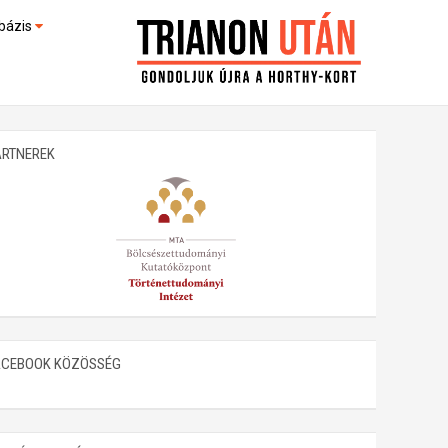
bázis
művek (feltöltés alatt)
kültek
ARTNEREK
ACEBOOK KÖZÖSSÉG