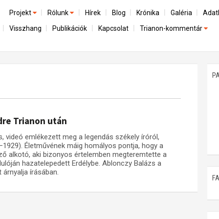
Projekt
Rólunk
Hírek
Blog
Krónika
Galéria
Adat
Visszhang
Publikációk
Kapcsolat
Trianon-kommentár
Előzmények
A kutatócsoport működéséről
Emlék
Dokumentumok
Nemzetközi kontextus: iratok és interpretációk
Munkatársaink
Mene
A trianoni szerződés
Az összeomlás és a magyar társadalom
P
Műhelymunkák
A békerendszer megszilárdulása
Utókor és emlékezet
dre Trianon után
, videó emlékezett meg a legendás székely íróról,
59–1929). Életművének máig homályos pontja, hogy a
ző alkotó, aki bizonyos értelemben megteremtette a
dulóján hazatelepedett Erdélybe. Ablonczy Balázs a
árnyalja írásában.
F