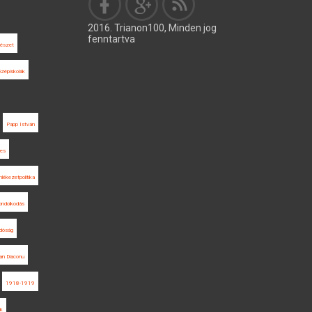
2016. Trianon100, Minden jog
fenntartva
vészet
özépiskolák
Papp István
es
lékezetpolitika
 gondolkodás
idóság
an Diaconu
1918-1919
ak