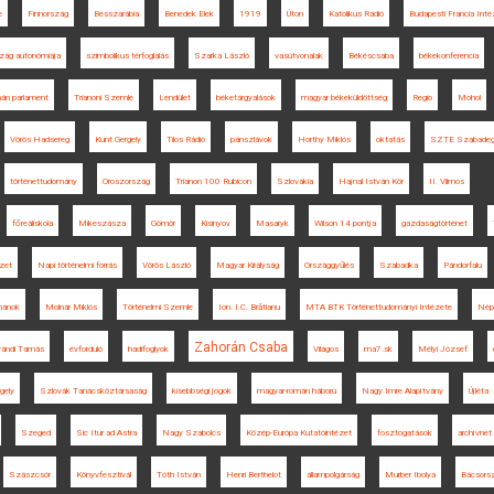
e
Finnország
Besszarábia
Benedek Elek
1919
Úton
Katolikus Rádió
Budapesti Francia Inté
zág autonómiája
szimbolikus térfoglalás
Szarka László
vasútvonalak
Békéscsaba
békekonferencia
án parlament
Trianoni Szemle
Lendület
béketárgyalások
magyar békeküldöttség
Regio
Mohol
Vörös Hadsereg
Kunt Gergely
Tilos Rádió
pánszlávok
Horthy Miklós
oktatás
SZTE Szabade
történettudomány
Oroszország
Trianon 100 Rubicon
Szlovákia
Hajnal István Kör
II. Vilmos
főreáliskola
Mikeszásza
Gömör
Kisinyov
Masaryk
Wilson 14 pontja
gazdaságtörténet
ézet
Napi történelmi forrás
Vörös László
Magyar Királyság
Országgyűlés
Szabadka
Pándorfalu
mánok
Molnár Miklós
Történelmi Szemle
Ion. I.C. Brătianu
MTA BTK Történettudományi Intézete
Nép
Zahorán Csaba
rándi Tamás
évforduló
hadifoglyok
Világos
ma7.sk
Mélyi József
gely
Szlovák Tanácsköztársaság
kisebbségi jogok
magyar-román háború
Nagy Imre Alapítvány
Újléta
Szeged
Sic Itur ad Astra
Nagy Szabolcs
Közép-Európa Kutatóintézet
fosztogatások
archívnet
Szászcsór
Könyvfesztivál
Tóth István
Henri Berthelot
állampolgárság
Murber Ibolya
Bácsors