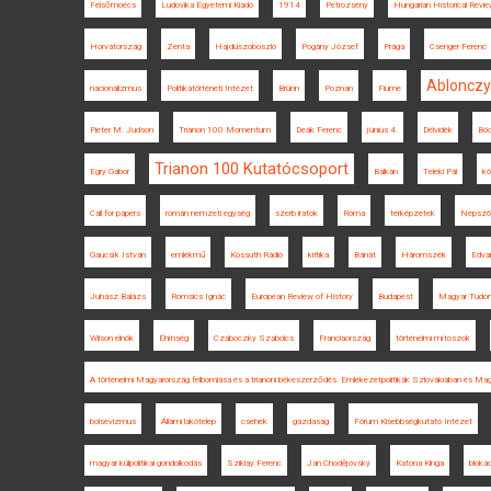
Felsőmoécs
Ludovika Egyetemi Kiadó
1914
Petrozsény
Hungarian Historical Revi
Horvátország
Zenta
Hajdúszoboszló
Pogány József
Prága
Csenger Ferenc
Ablonczy
nacionalizmus
Politikatörténeti Intézet
Brünn
Poznan
Fiume
Pieter M. Judson
Trianon 100 Momentum
Deák Ferenc
június 4.
Délvidék
Böd
Trianon 100 Kutatócsoport
Egry Gábor
Balkán
Teleki Pál
k
Call for papers
román nemzeti egység
szerb iratok
Róma
térképzetek
Népszö
Gaucsík István
emlékmű
Kossuth Rádió
kritika
Bánát
Háromszék
Edva
Juhász Balázs
Romsics Ignác
European Review of History
Budapest
Magyar Tudo
Wilson elnök
Éhínség
Czáboczky Szabolcs
Franciaország
történelmi mítoszok
A történelmi Magyarország felbomlása és a trianoni békeszerződés. Emlékezetpolitikák Szlovákiában és Ma
bolsevizmus
Állami lakótelep
csehek
gazdaság
Fórum Kisebbségkutató Intézet
magyar külpolitikai gondolkodás
Sziklay Ferenc
Jan Chodějovský
Katona Kinga
bloká