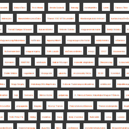
ázadok
Balázsfalva
Fest Aladár
Benda Gyula-díj
Bánság
határkijelölés
Lenin
Takács Tibor
élelmezés
trianoni békeszerződés
Trianon 100 MTA-Lendület
Kisebbségkutató Intézet
kortárs képzőmű
pa
Tomáš Garrigue Masaryk
Bukaresti béke
Wekerle Sándor
magyar-román határ
Erdélyi Krónika
k
 Magyarország felbomlása
ratifikálás
Apponyi Albert
magyar-jugoszláv határ
erdélyi kérdés
reformkor
Rothermere lord
magyar regény
Tóth László
első bécsi döntés
interjú
1917
összeomlás
Komárom
MAPIRE
adatbázis
Balkán-félsziget
második világháború
Olaszország
Szászseb
Zeidler Miklós
vagonlakók
Vix-jegyzék
ujkor.hu
Jeszenszky Géza
2020.
Szombat
em
 Réka
Nagy Gergely
Habsburg Ottó Alapítvány
Szlovák Tudományos Akadémia
emlékezet
külpolitikai
tmárton
Iaşi
Somorja
Dilema Veche
polgárság
II. Rákóczi Ferenc Kárpátaljai Magyar Főiskola
zs
 Levéltár
propaganda
Bulgária
Révész Tamás
Párizsi békekonferencia
Trianon enciklopédia
Bogd
vár
Tóth Péter Pál
Hideg
mobilitás
Duna
Bódy Zsombor
Ruhr-vidék
Léva
Losonc
ai ellenőrzés
Népköztársaság
Ausztria
Bécs
conference
közvéleménykutatás
Központi hatalm