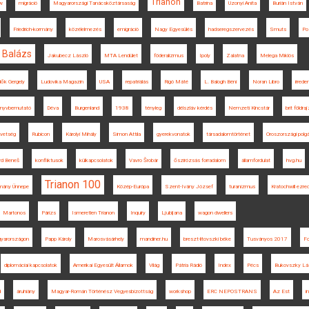
Trianon
ew
migráció
Magyarországi Tanácsköztársaság
Batrina
Uzonyi Anita
Burián István
Friedrich-kormány
közélelmezés
emigráció
Nagy Egyesülés
hadseregszervezés
Smuts
Po
 Balázs
Jakubecz László
MTA Lendület
föderalizmus
Ipoly
Zalatna
Melega Miklós
ők Gergely
Ludovika Magazin
USA
repatriálás
Rigó Máté
L. Balogh Béni
Noran Libro
irred
önyvbemutató
Déva
Burgenland
1938
tényleg
délszláv kérdés
Nemzeti Kincstár
brit földra
vetség
Rubicon
Károlyi Mihály
Simon Attila
gyerekvonatok
társadalomtörténet
Oroszországi polg
rd Beneš
konfliktusok
külkapcsolatok
Vavro Šrobár
őszirózsás forradalom
államfordulat
hvg.hu
Trianon 100
mány Ünnepe
Közép-Európa
Szent-Ivány József
turanizmus
Kratochwill ezre
Martonos
Párizs
Ismeretlen Trianon
Inquiry
Ljubljana
wagon dwellers
gyarországon
Papp Károly
Marosvásárhely
mandiner.hu
breszt-litovszki béke
Tusványos 2017
Fo
diplomáciai kapcsolatok
Amerikai Egyesült Államok
Világ
Pátria Rádió
Index
Pécs
Bukovszky Lá
d
áruhiány
Magyar-Román Történész Vegyesbizottság
workshop
ERC NEPOSTRANS
Az Est
i