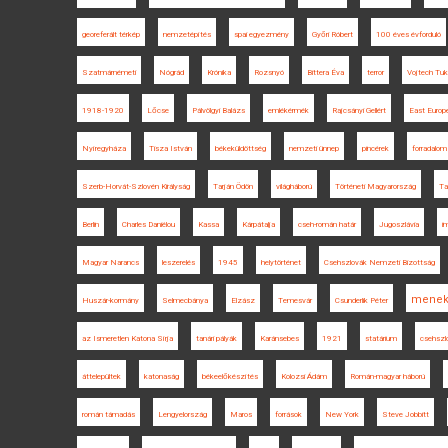
georeferált térkép
nemzetépítés
spai egyezmény
Győri Róbert
100 éves évforduló
Szatmárnémeti
Nógrád
Krónika
Rozsnyó
Bittera Éva
terror
Vojtech Tu
1918-1920
Lőcse
Pálvölgyi Balázs
emlékérmék
Rajcsányi Gellért
East Europe
Nyíregyháza
Tisza István
békeküldöttség
nemzeti ünnep
pincérek
forradalom
Szerb-Horvát-Szlovén Királyság
Tarján Ödön
világháború
Történeti Magyarország
Ta
Berlin
Charles Daniélou
Kassa
Kárpátalja
cseh-román határ
Jugoszlávia
i
Magyar Narancs
leszerelés
1945
helytörténet
Csehszlovák Nemzeti Bizottság
menek
Huszár-kormány
Selmecbánya
Elzász
Temesvár
Csunderlik Péter
az Ismeretlen Katona Sírja
tanári pályák
Karánsebes
1921
statárium
csehszl
áttelepültek
katonaság
békeelőkészítés
Kolozsi Ádám
Román-magyar háború
román támadás
Lengyelország
Maros
források
New York
Steve Jobbitt