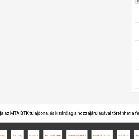
E
ja az MTA BTK tulajdona, és kizárólag a hozzájárulásával történhet a f
Erdély
zsidóság
Múlt-kor
Benda Gyula-díj
emlékezetpolitika
Pieter M. Judson
Martonos
Bey