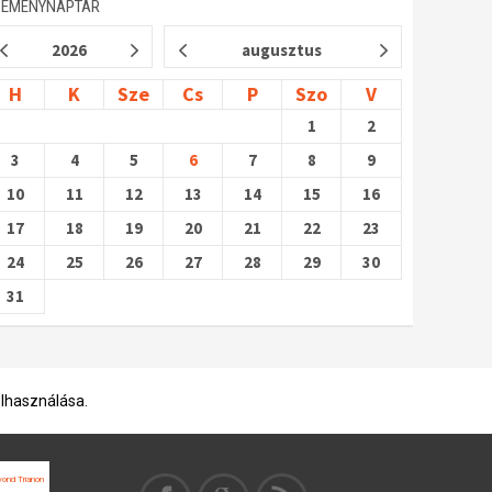
SEMÉNYNAPTÁR
2026
augusztus
H
K
Sze
Cs
P
Szo
V
1
2
3
4
5
6
7
8
9
10
11
12
13
14
15
16
17
18
19
20
21
22
23
24
25
26
27
28
29
30
31
elhasználása.
ond Trianon