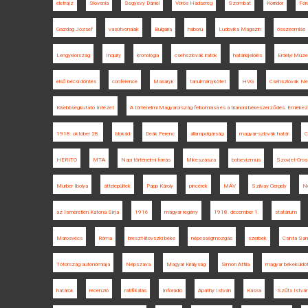
életrajz
Slovenia
Segyevy Dániel
Vörös Hadsereg
Szombat
Korridor
Fór
Gazdag József
vasútvonalak
Bulgária
háború
Ludovika Magazin
összeomlás
Lengyelország
Inquiry
kronológia
csehszlovák iratok
határkijelölés
Erdélyi Múz
első bécsi döntés
conference
Masaryk
tanulmánykötet
HVG
Csehszlovák Ne
Kisebbségkutató Intézet
A történelmi Magyarország felbomlása és a trianoni békeszerződés. Emlékez
1918. október 28.
blokád
Deák Ferenc
állampolgárság
magyar-szlovák határ
C
HERITO
MTA
Napi történelmi forrás
Mikeszásza
bolsevizmus
Szovjet-Oro
Murber Ibolya
áttelepültek
Papp Károly
pincérek
MÁV
Szilvay Gergely
N
az Ismeretlen Katona Sírja
1916
magyar regény
1918. december 1.
statárium
Marosvécs
Róma
breszt-litovszki béke
népességmozgás
szerbek
Csinta Sa
Tótország autonómiája
Népszava
Magyar Királyság
Simon Attila
magyar békeküldö
határok
recenzió
ratifikálás
Inforádió
Apáthy István
Kassa
Szűts István