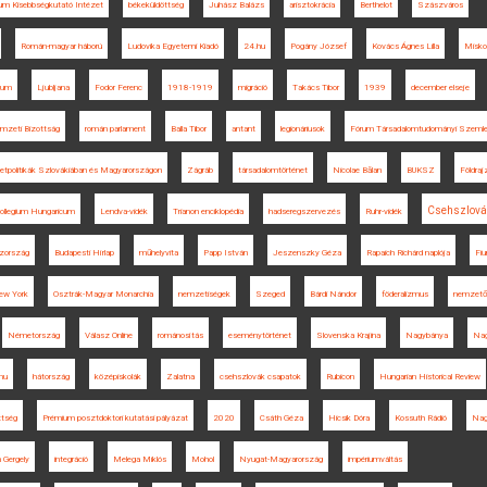
um Kisebbségkutató Intézet
békeküldöttség
Juhász Balázs
arisztokrácia
Berthelot
Szászváros
Román-magyar háború
Ludovika Egyetemi Kiadó
24.hu
Pogány József
Kovács Ágnes Lilla
Misko
eum
Ljubljana
Fodor Ferenc
1918-1919
migráció
Takács Tibor
1939
december elseje
mzeti Bizottság
román parlament
Balla Tibor
antant
legionáriusok
Fórum Társadalomtudományi Szeml
etpolitikák Szlovákiában és Magyarországon
Zágráb
társadalomtörténet
Nicolae Bălan
BUKSZ
Földra
Csehszlová
ollegium Hungaricum
Lendva-vidék
Trianon enciklopédia
hadseregszervezés
Ruhr-vidék
szország
Budapesti Hírlap
műhelyvita
Papp István
Jeszenszky Géza
Rapaich Richárd naplója
Fi
ew York
Osztrák-Magyar Monarchia
nemzetiségek
Szeged
Bárdi Nándor
föderalizmus
nemzető
Németország
Válasz Online
románosítás
eseménytörténet
Slovenska Krajina
Nagybánya
Nag
mu
hátország
középiskolák
Zalatna
csehszlovák csapatok
Rubicon
Hungarian Historical Review
ttség
Prémium posztdoktori kutatási pályázat
2020
Csáth Géza
Hicsik Dóra
Kossuth Rádió
Nag
 Gergely
integráció
Melega Miklós
Mohol
Nyugat-Magyarország
impériumváltás