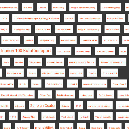
ti önrendelkezés
Kun Béla
Délvidék
Petrozsény
Magyar Népköztársaság
Zempléni-hegység
em
1917
II. Rákóczi Ferenc Kárpátaljai Magyar Főiskola
szobrok
Filep Tamás Gusztáv
Krizmanics Réka
Világos
spai egyezmény
Katona Csaba
Wekerle Sándor
Nagy Imre Alapítvány
Dél-Szlovákia
Uzo
Szatmárnémeti
Tornova
Károlyi-kormány
Bukaresti béke
Csunderlik Péter
Közép-Európa
Mün
Trianon 100 Kutatócsoport
csempészet
revizionizmus
Háborúból békébe
Regio
Bécs
ujkor.hu
Wilson elnök
Csenger Ferenc
Amerikai Egyesült Államok
Trianon 100 Momentum
.
Rothermere lord
Batrina
külpolitikai gondolkodás
térképzetek
Eperjes
Fórum Intézet
ttség naplója
Smuts
Losonc
Pálvölgyi Balázs
Lendület
magyar-jugoszláv határ
Edvard Beneš
 Egyesült Államok útja Trianonhoz
Bittera Éva
Friedrich-kormány
Habsburgok
Erdélyi Krónika
olasz dipl
Zahorán Csaba
Levéltár
refugees
Kisinyov
1938
párhuzamos történelem
nemzeti ün
921
1919
Apponyi Albert
emlékérmék
Tost László
IV. Károly
Trianon-legendák
román tám
menekültek
k
interjú
Kunt Gergely
Győri Róbert
Zenta
Bodó Barna
Szepesség