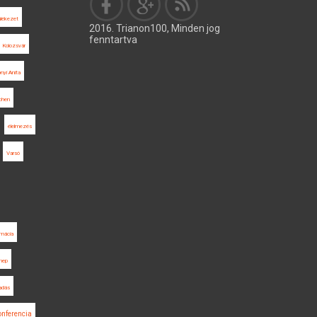
lékezet
2016. Trianon100, Minden jog
fenntartva
Kolozsvár
nyi Anita
chen
élelmezés
Varsó
omácia
nep
adás
onferencia