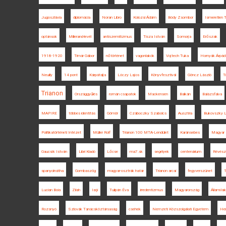
Jugoszlávia
diplomácia
Noran Libro
Kolozsi Ádám
Bódy Zsombor
Ismeretlen T
optánsok
Millerand-levél
antiszemitizmus
Tisza István
Somorja
Erőszak
1918-1920
Timár Gábor
nőtörténet
vagonlakók
Vojtech Tuka
Hornyák Árpád
Neuilly
14 pont
Kárpátalja
Lóczy Lajos
Könyvfesztivál
Göncz László
T
Trianon
Országgyűlés
román csapatok
Mackensen
Balkán
Balázsfalva
MAPIRE
többes identitás
Gömör
Czáboczky Szabolcs
Ausztria
Bukovszky L
Politikatörténeti Intézet
Müller Rolf
Trianon 100 MTA-Lendület
Karánsebes
Magyar 
Gaucsík István
Libri Kiadó
Lőcse
ma7.sk
segélyek
centenárium
Révész
spanyolnátha
Gombaszög
magyar-osztrák határ
Trianon arcai
fegyverszünet
T
Lucian Boia
Zilah
Iaşi
Tulipán Éva
irredentizmus
Magyarország
Állami la
Rozsnyó
Szlovák Tanácsköztársaság
csehek
Nemzeti Közszolgálati Egyetem
Hei