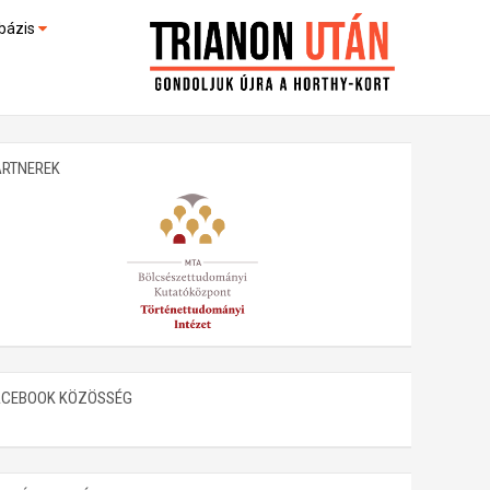
bázis
művek (feltöltés alatt)
kültek
ARTNEREK
ACEBOOK KÖZÖSSÉG