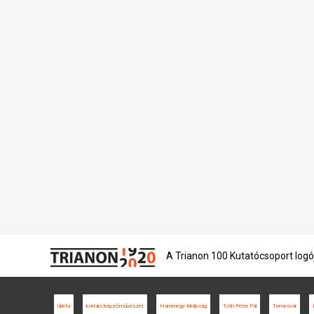
A Trianon 100 Kutatócsoport logó
Újléta
kortárs képzőművészet
Háromegy Királyság
Tóth Péter Pál
Temesvár