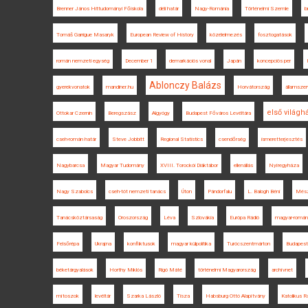
Brenner János Hittudományi Főiskola
déli határ
Nagy-Románia
Történelmi Szemle
b
Tomáš Garrigue Masaryk
European Review of History
közélelmezés
fosztogatások
román nemzeti egység
December 1
demarkációs vonal
Japán
koncepciós per
Ablonczy Balázs
gyerekvonatok
mandiner.hu
Horvátország
államsze
első világh
Ottokar Czernin
Beregszász
Algyógy
Budapest Főváros Levéltára
cseh-román határ
Steve Jobbitt
Regional Statistics
csendőrség
ismeretterjesztés
Nagybarcsa
Magyar Tudomány
XVIII. Torockói Diáktábor
ellenállás
Nyíregyháza
Nagy Szabolcs
cseh-tót nemzeti tanács
Úton
Pándorfalu
L. Balogh Béni
Mész
Tanácsköztársaság
Oroszország
Léva
Szlovákia
Európa Rádió
magyar-román
Felsőrépa
Ukrajna
konfliktusok
magyar külpolitika
Turócszentmárton
Budapest
béketárgyalások
Horthy Miklós
Rigó Máté
történelmi Magyarország
archívnet
mítoszok
levéltár
Szarka László
Tisza
Habsburg Ottó Alapítvány
Katolikus R