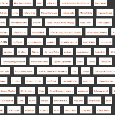
rit földrajz
New Europe College
WWI
reformkor
szövetségközi antant-bizottság
Bayer Árpád
Felvidék
ünnep
Katona Kinga
Marius Cosmeanu
Vallasek Júlia
Molnár Miklós
Hajdúszoboszló
Párizs
szociáldemokraták
évforduló
Szerb-Horvát-Szlovén Királyság
Vörös László
Tolnai Világlapja
rveződés
Romsics Ignác
kérészállamok
Magyarországi Tanácsköztársaság
Párizsi békekonferencia
Bo
áború
népfelkelők
jugoszláv határ
mobilitás
Központi hatalmak
Zeidler Miklós
kisebbségek
repatriálás
II. Vilmos
kiállítás
Sic Itur ad Astra
podcast
nacionalizmus
hadifoglyok
Báná
Pozsonyi Magyar Intézet
Trianon emlékezete
Digitális Legendárium
Könyv
Sopron
Pátria Rádió
áros Flóra
Trianon-emlékművek
Szlovák Tudományos Akadémia
Ipoly
Kisjenő
csehszlovák-magyar ha
 háború
emigráció
Nemzeti Kincstár
Felsőszék
Jan Chodějovský
Linder Béla
Trianon 100 Rubic
 Science Meetup
Gömöry János
Berlin
Central European Horizons
propaganda
Balassagyarmat
B
Takács Róbert
Lenin
kézirat
románok
honvédő háború
török béke
erdélyi kérdés
Brünn
ádió
Háromszék
Muravidék
emlékmű
1945
Trianon árvái
Magyarság
Sziklay Ferenc