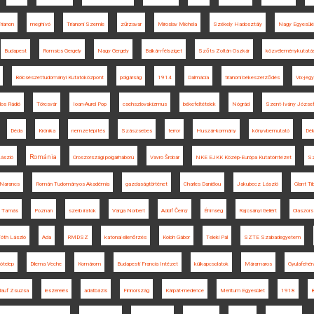
rianon
meghívó
Trianoni Szemle
zűrzavar
Miroslav Michela
Székely Hadosztály
Nagy Egyesül
Budapest
Romsics Gergely
Nagy Gergely
Balkán-félsziget
Szőts Zoltán Oszkár
közvéleménykutatá
Bölcsészettudományi Kutatóközpont
polgárság
1914
Dalmácia
trianoni békeszerződés
Vix-jeg
ilos Rádió
Törcsvár
Ioan-Aurel Pop
csehszlovakizmus
békefeltételek
Nógrád
Szent-Ivány Józse
Déda
Krónika
nemzetépítés
Szászsebes
terror
Huszár-kormány
könyvbemutató
Dék
Románia
ászló
Oroszországi polgárháború
Vavro Šrobár
NKE EJKK Közép-Európa Kutatóintézet
Sz
Narancs
Román Tudományos Akadémia
gazdaságtörténet
Charles Daniélou
Jakubecz László
Glant Ti
 Tamás
Poznan
szerb iratok
Varga Norbert
Adolf Černý
Éhínség
Rajcsányi Gellért
Olaszor
óth László
Ada
RMDSZ
katonai ellenőrzés
Koloh Gábor
Teleki Pál
SZTE Szabadegyetem
kótelep
Dilema Veche
Komárom
Budapesti Francia Intézet
külkapcsolatok
Máramaros
Gyulafehér
lauf Zsuzsa
leszerelés
adatbázis
Finnország
Kárpát-medence
Meritum Egyesület
1918
B