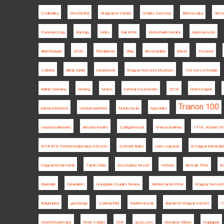
Szabadka
Mezőbánd
Magyarosi Sándor
Charles Seymour
Békéscsaba
nemze
Franciaország
Bánság
Index
Gali Máté
Kratochwill ezredes
népszavazás
államfordulat
2020.
főreáliskola
Világ
Besszarábia
Bánát
Pozsony
Szibéria
Bihari Dániel
határtervek
Magyar Nemzeti Múzeum
100 éves évforduló
Adrian Cioroianu
tényleg
Maros
katonai összeomlás
2018
hétköznapok
Trianon 100
békekonferencia
centrum-periféria
Maniu Gyula
egyesülés
vasúti közlekedés
délszláv kérdés
Szilágykövesd
Marosvásárhely
1918. október 30
MTA BTK Történettudományi Intézete
Schmidt Anikó
cseh csapatok
A magyar békeküldö
magyar-román határ
Tarján Ödön
Kosztolányi Dezső
História
Bencsik Péter
Az
Klubrádió
forradalom
Hungarian Studies Review
Wintermantel Péter
Magyar Nemzeti 
Burgenland
gazdaság
Székelyföld
Kádár-korszak
Bukaresti Magyar Intézet
1
történettudomány
Mohr Szilárd
USA
ujszo.com
Woodrow Wilson
Napilapok