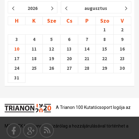
2026
augusztus
H
K
Sze
Cs
P
Szo
V
1
2
3
4
5
6
7
8
9
10
11
12
13
14
15
16
17
18
19
20
21
22
23
24
25
26
27
28
29
30
31
A Trianon 100 Kutatócsoport logója az
MTA BTK tulajdona, és kizárólag a hozzájárulásával történhet a