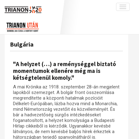
Toggle
navigati
Projekt
Rólunk
Előzmények
Hírek
A kutatócsoport működéséről
Nemzetközi kontextus: iratok és
Bulgária
interpretációk
Blog
Munkatársaink
Az összeomlás és a magyar társadalom
Krónika
"A helyzet (…) a reménységgel biztató
A békerendszer megszilárdulása
Galéria
momentumok ellenére még ma is
kétségtelenül komoly."
Utókor és emlékezet
Adatbázis
A mai Krónika az 1918. szeptember 28-án megjelent
Visszhang
Emlékművek (feltöltés alatt)
lapokból szemezget. A bolgár front összeomlása
Publikációk
megrendítette a központi hatalmak pozícióit
Menekültek
Délkelet-Európában, lázba hozva mind a Monarchia,
Kapcsolat
mind Németország vezetőit és közvéleményét. És
bár a hadvezetőség sürgős intézkedéseket
Trianon-kommentár
foganatosított, a helyzet komolysága a Budapesti
Hírlap cikkeiből is kiérződik. Ugyanakkor kevésbé
Dokumentumok
látványos, de nem kevésbé baljós hírek érkeztek a
hátországban terjedő spanyolnátháról is.
A trianoni szerződés