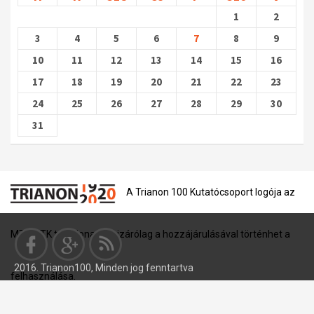
1
2
3
4
5
6
7
8
9
10
11
12
13
14
15
16
17
18
19
20
21
22
23
24
25
26
27
28
29
30
31
A Trianon 100 Kutatócsoport logója az
MTA BTK tulajdona, és kizárólag a hozzájárulásával történhet a
2016. Trianon100, Minden jog fenntartva
felhasználása.