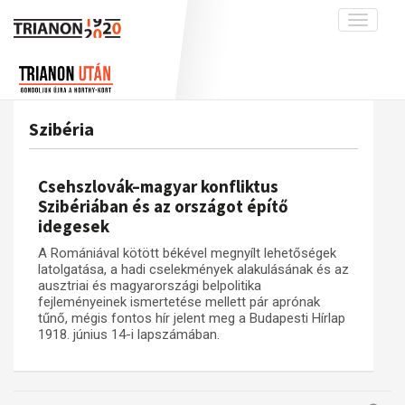
Toggle
navigati
Projekt
Rólunk
Előzmények
Hírek
A kutatócsoport működéséről
Nemzetközi kontextus: iratok és
Szibéria
interpretációk
Blog
Munkatársaink
Az összeomlás és a magyar társadalom
Krónika
Csehszlovák–magyar konfliktus
A békerendszer megszilárdulása
Galéria
Szibériában és az országot építő
idegesek
Utókor és emlékezet
Adatbázis
A Romániával kötött békével megnyílt lehetőségek
Visszhang
Emlékművek (feltöltés alatt)
latolgatása, a hadi cselekmények alakulásának és az
Publikációk
ausztriai és magyarországi belpolitika
Menekültek
fejleményeinek ismertetése mellett pár aprónak
Kapcsolat
tűnő, mégis fontos hír jelent meg a Budapesti Hírlap
1918. június 14-i lapszámában.
Trianon-kommentár
Dokumentumok
A trianoni szerződés