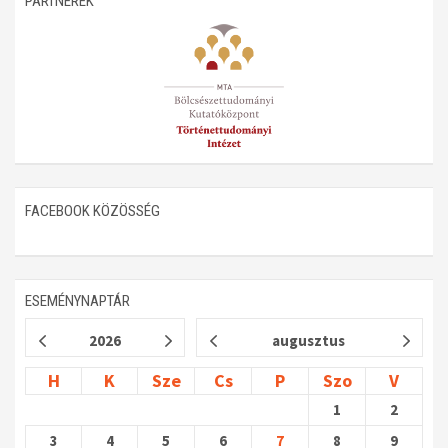
PARTNEREK
Műhelymunkák
FACEBOOK KÖZÖSSÉG
ESEMÉNYNAPTÁR
2026
augusztus
H
K
Sze
Cs
P
Szo
V
1
2
3
4
5
6
7
8
9