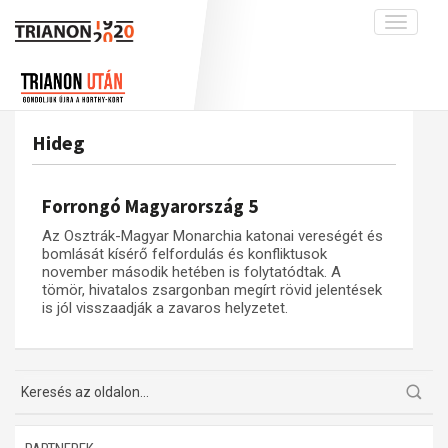
Toggle
navigati
Projekt
Rólunk
Előzmények
Hírek
A kutatócsoport működéséről
Nemzetközi kontextus: iratok és
Hideg
interpretációk
Blog
Munkatársaink
Az összeomlás és a magyar társadalom
Krónika
Forrongó Magyarország 5
A békerendszer megszilárdulása
Galéria
Az Osztrák-Magyar Monarchia katonai vereségét és
Utókor és emlékezet
Adatbázis
bomlását kísérő felfordulás és konfliktusok
november második hetében is folytatódtak. A
Visszhang
Emlékművek (feltöltés alatt)
tömör, hivatalos zsargonban megírt rövid jelentések
is jól visszaadják a zavaros helyzetet.
Publikációk
Menekültek
Kapcsolat
Trianon-kommentár
Dokumentumok
A trianoni szerződés