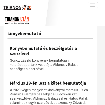
Toggle
navigati
Projekt
Rólunk
Előzmények
Hírek
A kutatócsoport működéséről
Nemzetközi kontextus: iratok és
könyvbemutató
interpretációk
Blog
Munkatársaink
Az összeomlás és a magyar társadalom
Krónika
Könyvbemutató és beszélgetés a
A békerendszer megszilárdulása
Galéria
szerzővel
Utókor és emlékezet
Adatbázis
Göncz László könyvének bemutatóján
kutatócsoportunk vezetője, Ablonczy Balázs
Visszhang
Emlékművek (feltöltés alatt)
beszélget a szerzővel.
Publikációk
Menekültek
Kapcsolat
Március 19-én lesz a kötet bemutatója
Trianon-kommentár
A 2023 végén megjelent kiadványról március 19-én
Romsics Gergely beszélget a Ludovikán két
Dokumentumok
szerkesztővel, Ablonczy Balázzsal és Hatos Pállal,
valamint az egyik szerzővel, Jeszenszky Gézával.
A trianoni szerződés