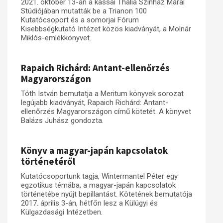
2021. október 13-án a kassai Thália Színház Márai
Stúdiójában mutatták be a Trianon 100
Kutatócsoport és a somorjai Fórum
Kisebbségkutató Intézet közös kiadványát, a Molnár
Miklós-emlékkönyvet.
Rapaich Richárd: Antant-ellenőrzés
Magyarországon
Tóth István bemutatja a Meritum könyvek sorozat
legújabb kiadványát, Rapaich Richárd: Antant-
ellenőrzés Magyarországon című kötetét. A könyvet
Balázs Juhász gondozta.
Könyv a magyar-japán kapcsolatok
történetéről
Kutatócsoportunk tagja, Wintermantel Péter egy
egzotikus témába, a magyar-japán kapcsolatok
történetébe nyújt bepillantást. Kötetének bemutatója
2017. április 3-án, hétfőn lesz a Külügyi és
Külgazdasági Intézetben.