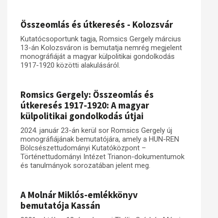
Műhelymunkák
Összeomlás és útkeresés - Kolozsvár
Kutatócsoportunk tagja, Romsics Gergely március
13-án Kolozsváron is bemutatja nemrég megjelent
monográfiáját a magyar külpolitikai gondolkodás
1917-1920 közötti alakulásáról.
Romsics Gergely: Összeomlás és
útkeresés 1917-1920: A magyar
külpolitikai gondolkodás útjai
2024. január 23-án kerül sor Romsics Gergely új
monográfiájának bemutatójára, amely a HUN-REN
Bölcsészettudományi Kutatóközpont –
Történettudományi Intézet Trianon-dokumentumok
és tanulmányok sorozatában jelent meg.
A Molnár Miklós-emlékkönyv
bemutatója Kassán