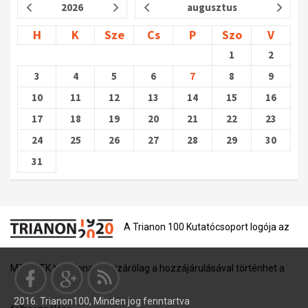
2026
augusztus
H
K
Sze
Cs
P
Szo
V
1
2
3
4
5
6
7
8
9
10
11
12
13
14
15
16
17
18
19
20
21
22
23
24
25
26
27
28
29
30
31
A Trianon 100 Kutatócsoport logója az
MTA BTK tulajdona, és kizárólag a hozzájárulásával történhet a
2016. Trianon100, Minden jog fenntartva