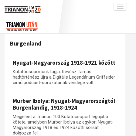
Toggle
navigati
Projekt
Rólunk
Előzmények
Hírek
A kutatócsoport működéséről
Nemzetközi kontextus: iratok és
Burgenland
interpretációk
Blog
Munkatársaink
Az összeomlás és a magyar társadalom
Krónika
Nyugat-Magyarország 1918-1921 között
A békerendszer megszilárdulása
Galéria
Kutatócsoportunk tagja, Révész Tamás
Utókor és emlékezet
Adatbázis
hadtörténész újra a Digitális Legendárium Griffsider
című podcast-sorozatának vendége volt.
Visszhang
Emlékművek (feltöltés alatt)
Publikációk
Menekültek
Murber Ibolya: Nyugat-Magyarországtól
Kapcsolat
Burgenlandig, 1918-1924
Trianon-kommentár
Megjelent a Trianon 100 Kutatócsoport legújabb
kötete, amelyben Murber Ibolya az egykori Nyugat-
Dokumentumok
Magyarország 1918 és 1924 közötti sorsát
dolgozza fel.
A trianoni szerződés