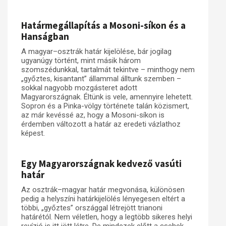
Műhelymunkák
Határmegállapítás a Mosoni-síkon és a
Hanságban
A magyar–osztrák határ kijelölése, bár jogilag
ugyanúgy történt, mint másik három
szomszédunkkal, tartalmát tekintve – minthogy nem
„győztes, kisantant” állammal álltunk szemben –
sokkal nagyobb mozgásteret adott
Magyarországnak. Éltünk is vele, amennyire lehetett.
Sopron és a Pinka-völgy története talán közismert,
az már kevéssé az, hogy a Mosoni-síkon is
érdemben változott a határ az eredeti vázlathoz
képest.
Egy Magyarországnak kedvező vasúti
határ
Az osztrák–magyar határ megvonása, különösen
pedig a helyszíni határkijelölés lényegesen eltért a
többi, „győztes” országgal létrejött trianoni
határétól. Nem véletlen, hogy a legtöbb sikeres helyi