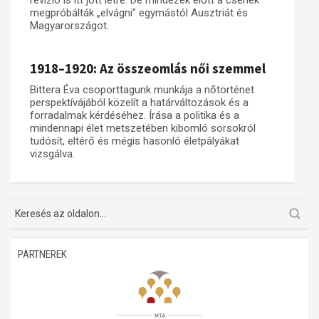
revízió is itt jött létre. De mindezek előtt a csehek
megpróbálták „elvágni” egymástól Ausztriát és
Magyarországot.
1918–1920: Az összeomlás női szemmel
Bittera Éva csoporttagunk munkája a nőtörténet
perspektívájából közelít a határváltozások és a
forradalmak kérdéséhez. Írása a politika és a
mindennapi élet metszetében kibomló sorsokról
tudósít, eltérő és mégis hasonló életpályákat
vizsgálva.
PARTNEREK