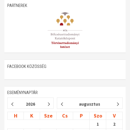
PARTNEREK
Műhelymunkák
FACEBOOK KÖZÖSSÉG
ESEMÉNYNAPTÁR
2026
augusztus
H
K
Sze
Cs
P
Szo
V
1
2