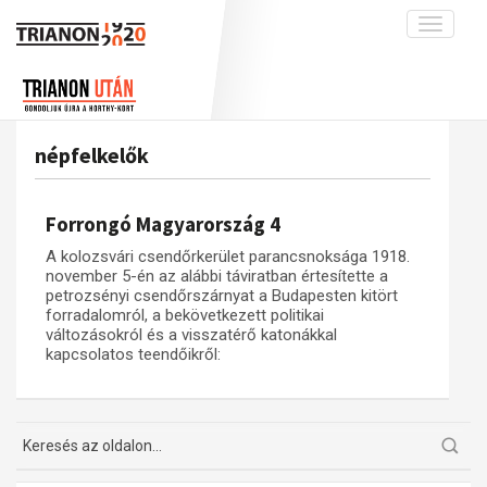
Toggle
navigati
Projekt
Rólunk
Előzmények
Hírek
A kutatócsoport működéséről
Nemzetközi kontextus: iratok és
népfelkelők
interpretációk
Blog
Munkatársaink
Az összeomlás és a magyar társadalom
Krónika
Forrongó Magyarország 4
A békerendszer megszilárdulása
Galéria
A kolozsvári csendőrkerület parancsnoksága 1918.
Utókor és emlékezet
Adatbázis
november 5-én az alábbi táviratban értesítette a
petrozsényi csendőrszárnyat a Budapesten kitört
Visszhang
Emlékművek (feltöltés alatt)
forradalomról, a bekövetkezett politikai
változásokról és a visszatérő katonákkal
Publikációk
Menekültek
kapcsolatos teendőikről:
Kapcsolat
Trianon-kommentár
Dokumentumok
A trianoni szerződés