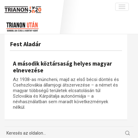
Toggle
navigati
Projekt
Rólunk
Előzmények
Hírek
A kutatócsoport működéséről
Nemzetközi kontextus: iratok és
Fest Aladár
interpretációk
Blog
Munkatársaink
Az összeomlás és a magyar társadalom
Krónika
A második köztársaság helyes magyar
A békerendszer megszilárdulása
Galéria
elnevezése
Utókor és emlékezet
Adatbázis
Az 1938-as müncheni, majd az első bécsi döntés és
Csehszlovákia államjogi átszervezése – a német és
Visszhang
Emlékművek (feltöltés alatt)
magyar többségű területek elcsatolásán túl
Szlovákia és Kárpátalja autonómiája – a
Publikációk
Menekültek
névhasználatban sem maradt következmények
Kapcsolat
nélkül.
Trianon-kommentár
Dokumentumok
A trianoni szerződés