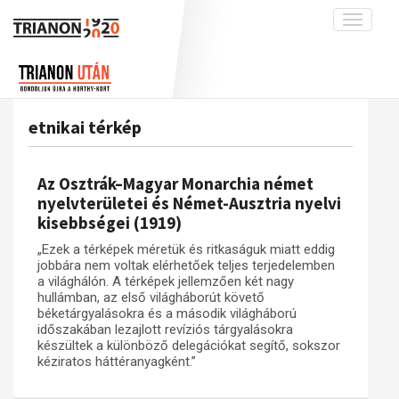
Toggle
navigati
Projekt
Rólunk
Előzmények
Hírek
A kutatócsoport működéséről
Nemzetközi kontextus: iratok és
etnikai térkép
interpretációk
Blog
Munkatársaink
Az összeomlás és a magyar társadalom
Krónika
Az Osztrák–Magyar Monarchia német
A békerendszer megszilárdulása
Galéria
nyelvterületei és Német-Ausztria nyelvi
kisebbségei (1919)
Utókor és emlékezet
Adatbázis
„Ezek a térképek méretük és ritkaságuk miatt eddig
Visszhang
Emlékművek (feltöltés alatt)
jobbára nem voltak elérhetőek teljes terjedelemben
Publikációk
a világhálón. A térképek jellemzően két nagy
Menekültek
hullámban, az első világháborút követő
Kapcsolat
béketárgyalásokra és a második világháború
időszakában lezajlott revíziós tárgyalásokra
Trianon-kommentár
készültek a különböző delegációkat segítő, sokszor
kéziratos háttéranyagként.”
Dokumentumok
A trianoni szerződés