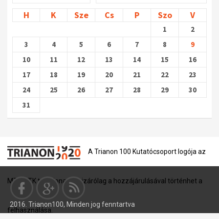
H
K
Sze
Cs
P
Szo
V
1
2
3
4
5
6
7
8
9
10
11
12
13
14
15
16
17
18
19
20
21
22
23
24
25
26
27
28
29
30
31
A Trianon 100 Kutatócsoport logója az
MTA BTK tulajdona, és kizárólag a hozzájárulásával történhet a
2016. Trianon100, Minden jog fenntartva
felhasználása.