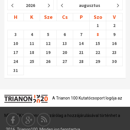
2026
augusztus
H
K
Sze
Cs
P
Szo
V
1
2
3
4
5
6
7
8
9
10
11
12
13
14
15
16
17
18
19
20
21
22
23
24
25
26
27
28
29
30
31
A Trianon 100 Kutatócsoport logója az
MTA BTK tulajdona, és kizárólag a hozzájárulásával történhet a
2016. Trianon100, Minden jog fenntartva