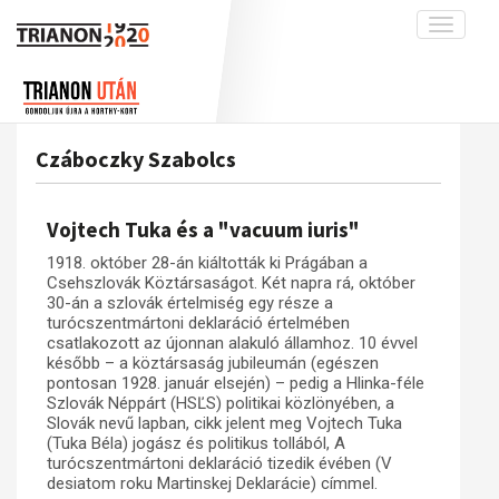
Toggle
navigati
Projekt
Rólunk
Előzmények
Hírek
A kutatócsoport működéséről
Nemzetközi kontextus: iratok és
Czáboczky Szabolcs
interpretációk
Blog
Munkatársaink
Az összeomlás és a magyar társadalom
Krónika
Vojtech Tuka és a "vacuum iuris"
A békerendszer megszilárdulása
Galéria
1918. október 28-án kiáltották ki Prágában a
Utókor és emlékezet
Adatbázis
Csehszlovák Köztársaságot. Két napra rá, október
30-án a szlovák értelmiség egy része a
Visszhang
Emlékművek (feltöltés alatt)
turócszentmártoni deklaráció értelmében
csatlakozott az újonnan alakuló államhoz. 10 évvel
Publikációk
Menekültek
később – a köztársaság jubileumán (egészen
pontosan 1928. január elsején) – pedig a Hlinka-féle
Kapcsolat
Szlovák Néppárt (HSĽS) politikai közlönyében, a
Trianon-kommentár
Slovák nevű lapban, cikk jelent meg Vojtech Tuka
(Tuka Béla) jogász és politikus tollából, A
Dokumentumok
turócszentmártoni deklaráció tizedik évében (V
desiatom roku Martinskej Deklarácie) címmel.
A trianoni szerződés