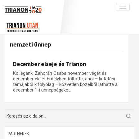
Toggle
navigati
Projekt
Rólunk
Előzmények
Hírek
A kutatócsoport működéséről
Nemzetközi kontextus: iratok és
nemzeti ünnep
interpretációk
Blog
Munkatársaink
Az összeomlás és a magyar társadalom
Krónika
December elseje és Trianon
A békerendszer megszilárdulása
Galéria
Kollégánk, Zahorán Csaba november végét és
Utókor és emlékezet
Adatbázis
december elejét Erdélyben töltötte, ahol – kutatási
témájából kifolyólag – közvetlen közelből láthatta a
Visszhang
Emlékművek (feltöltés alatt)
december 1-i ünnepségeket.
Publikációk
Menekültek
Kapcsolat
Trianon-kommentár
Dokumentumok
PARTNEREK
A trianoni szerződés