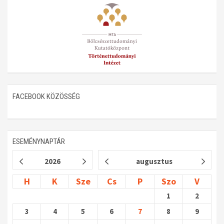
Műhelymunkák
FACEBOOK KÖZÖSSÉG
ESEMÉNYNAPTÁR
2026
augusztus
H
K
Sze
Cs
P
Szo
V
1
2
3
4
5
6
7
8
9