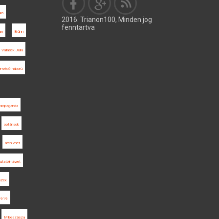
ro
2016. Trianon100, Minden jog
fenntartva
an
Brünn
Vallasek Júlia
onvédő háború
propaganda
optánsok
archívnet
utatóintézet
szék
1919
Mikeszásza