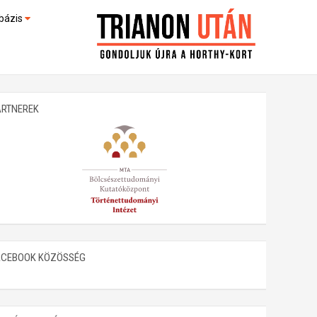
bázis
művek (feltöltés alatt)
kültek
ARTNEREK
ACEBOOK KÖZÖSSÉG