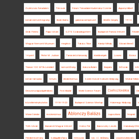
őszirózsás forradalom
Törcsvár
Fórum Társadalomtudományi Szemle
Apponyi Albert
román nemzeti egység
Bodó Barna
gabonacsempészet
Bödők Gergely
1914
Deák Ferenc
Papp István
SZTE Szabadegyetem
Budapesti Francia Intézet
Felvid
Magyar Nemzeti Múzeum
meghívó
Takács Tibor
Károlyi Mihály
Edvard Beneš
14 pont
Pieter M. Judson
Tanácsköztársaság
kisebbségek
Losonc
Elzász
Trianon 100 MTA-Lendület
nemzetőrség
Kolozsi Ádám
Bulgária
Erőszak
Info
román támadás
Smuts
irredentizmus
Szerb-Horvát-Szlovén Királyság
Molnár Mikló
Csehszlovákia
Oroszországi polgárháború
Fest Aladár
World Science Forum
Cl
közvéleménykutatás
1918-1920
Budapest Science Meetup
Háromegy Királyság
V
Ablonczy Balázs
Márai Sándor
revizionizmus
Jugoszlávia
Nógrád
Tóth István
Bukaresti Magyar Intézet
Hatos Pál
Bukovszky László
Habsburg Ottó
Friedrich-kormány
Szilágyillésfalva
mítoszok
Ion. I.C. Brătianu
vasúti közlekedés