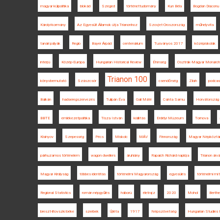
magyar külpolitika
blokád
Szeged
történettudomány
Kun Béla
Bogdan Diaconu
Károlyi-kormány
Az Egyesült Államok útja Trianonhoz
Szovjet-Oroszország
műhelyvita
tanári pályák
Regio
Bayer Árpád
centenárium
Tusványos 2017
középiskolák
interjú
Közép-Európa
Hungarian Historical Review
Éhínség
Osztrák-Magyar Monarch
Trianon 100
könyvbemutató
Szászcsór
csendőrség
Zilah
podcas
Balkán
hadseregszervezés
Tulipán Éva
Gali Máté
Csinta Samu
Horvátország
BBTE
emlékezetpolitika
Tisza István
kiállítás
Erdélyi Múzeum
Tornova
Kisinyov
Szepesség
Pécs
Miskolc
MÁV
Finnország
Magyar Népköztá
párhuzamos történelem
wagon dwellers
áruhiány
Rapaich Richárd naplója
Trianon árvá
Magyar Királyság
többes identitás
történelmi Magyarország
egyesülés
történelmi mí
Regional Statistics
román népgyűlés
háború
életrajz
2020
Mohol
Berthe
breszt-litovszki béke
szerbek
Újléta
1917
Népszövetség
Hungarian Studies 