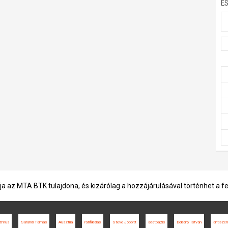
E
ja az MTA BTK tulajdona, és kizárólag a hozzájárulásával történhet a f
izmus
Sárándi Tamás
Ausztria
ratifikálás
Steve Jobbitt
adatbázis
Dékány István
antisze