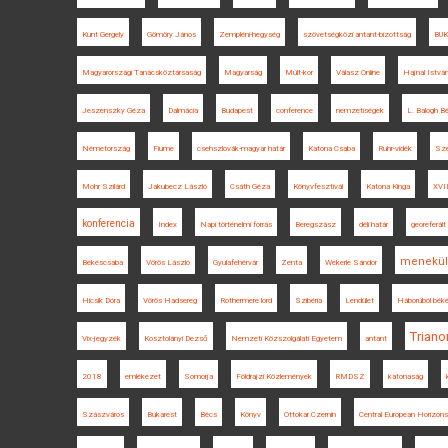
Kunt Gergely
Gömöry János
Zempléni-hegység
szövetségközi antant-bizottság
BU
Magyarországi Tanácsköztársaság
Magyarság
Múlt-kor
Válasz Online
Hajnal Istvá
Jeszenszky Géza
Dalmácia
Budapest
conference
nemzetiségek
L. Balogh Bé
Németország
Fiume
csehszlovák-magyar határ
Katona Csaba
Ruhr-vidék
Szé
Mohr Szilárd
Jakubecz László
Csáth Géza
Könyvfesztivál
Katona Kinga
XVII
konferencia
Index
Napi történelmi forrás
Beregszász
déli határ
georeferált
menekül
Békéscsaba
Vörös László
Gyulafehérvár
Zenta
Wekerle Sándor
Hicsik Dóra
Vörös Hadsereg
Rothermere lord
Szibéria
Lendület
Háborúból bék
Triano
Vix-jegyzék
Kosztolányi Dezső
Nemzeti Közszolgálati Egyetem
antant
2018
emlékezet
Somorja
Földrajzi Közlemények
RMDSZ
katonaság
Szászváros
Bukarest
Bécs
Könyv
Ottokar Czernin
Central European Horizons