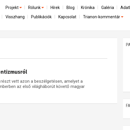
Projekt
Rólunk
Hírek
Blog
Krónika
Galéria
Adat
Visszhang
Publikációk
Kapcsolat
Trianon-kommentár
Előzmények
A kutatócsoport működéséről
Emlék
Dokumentumok
Nemzetközi kontextus: iratok és interpretációk
Munkatársaink
Mene
A trianoni szerződés
Az összeomlás és a magyar társadalom
P
Műhelymunkák
A békerendszer megszilárdulása
Utókor és emlékezet
entizmusról
s részt vett azon a beszélgetésen, amelyet a
vemberben az első világháborút követő magyar
F