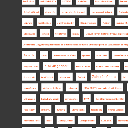
hadifoglyok
proletárdiktatúra
HERITO
Koloh Gábor
társadalomtörténet
Burgenl
Rajcsányi Gellért
élelmezés
kortárs képzőművészet
magyar-osztrák határ
Csehszlo
Ljubljana
határkijelölés
Jan Chodějovský
Kárpát-medence
Rubicon
március 15.
Simon Attila
tényleg
határtervek
hvg.hu
Magyar-Román Történész Vegyesbizottság
A történelmi Magyarország felbomlása és a trianoni békeszerződés. Emlékezetpolitikák Szlovákiában és Ma
Románia
24.hu
trianoni békeszerződés
ujkor.hu
Bihari Dániel
békeelőkészít
első világháború
Segyevy Dániel
Kossuth Rádió
magyar békeküldöttség
Be
Zahorán Csaba
Székelyföld
helytörténet
Molnár Imre
források
Prémi
Nagy Gergely
Wintermantel Péter
Kolozsvár
MTA BTK Történettudományi Intézete
Máramaros
Ludovika Magazin
románosítás
MTA
Győri Egyházmegyei Levéltár
Papp Károly
emlékmű
zűrzavar
Dilema Veche
főreáliskola
Charles Daniélou
Krizmanics Réka
Tisza
Gazdag József
Csenger Ferenc
ELTE BTK
államfordu