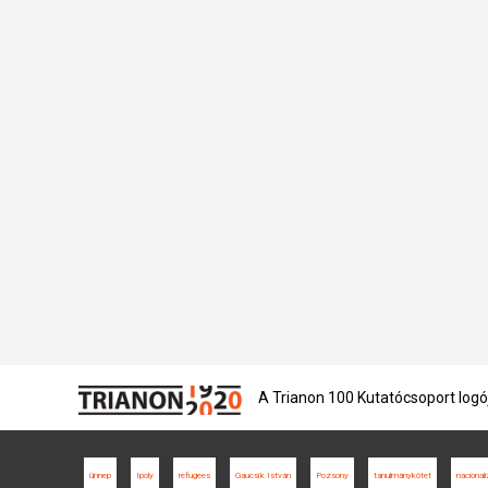
A Trianon 100 Kutatócsoport logó
ünnep
Ipoly
refugees
Gaucsík István
Pozsony
tanulmánykötet
nacional