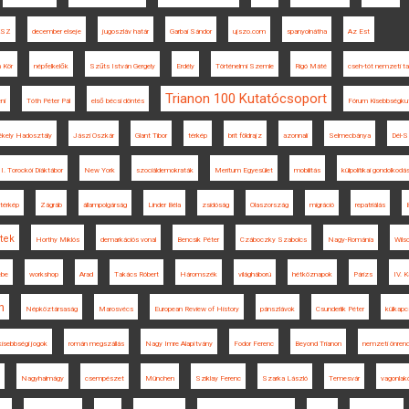
KSZ
december elseje
jugoszláv határ
Garbai Sándor
ujszo.com
spanyolnátha
Az Est
n Kör
népfelkelők
Szűts István Gergely
Erdély
Történelmi Szemle
Rigó Máté
cseh-tót nemzeti t
Trianon 100 Kutatócsoport
ni
Tóth Péter Pál
első bécsi döntés
Fórum Kisebbségku
kely Hadosztály
Jászi Oszkár
Glant Tibor
térkép
brit földrajz
azonnali
Selmecbánya
Dél-S
I. Torockói Diáktábor
New York
szociáldemokraták
Meritum Egyesület
mobilitás
külpolitikai gondolkodá
 térkép
Zágráb
állampolgárság
Linder Béla
zsidóság
Olaszország
migráció
repatriálás
tek
Horthy Miklós
demarkációs vonal
Bencsik Péter
Czáboczky Szabolcs
Nagy-Románia
Wils
ébe
workshop
Arad
Takács Róbert
Háromszék
világháború
hétköznapok
Párizs
IV. K
n
Népköztársaság
Marosvécs
European Review of History
pánszlávok
Csunderlik Péter
külkapc
kisebbségi jogok
román megszállás
Nagy Imre Alapítvány
Fodor Ferenc
Beyond Trianon
nemzeti önren
Nagyhalmágy
csempészet
München
Sziklay Ferenc
Szarka László
Temesvár
vagonlak