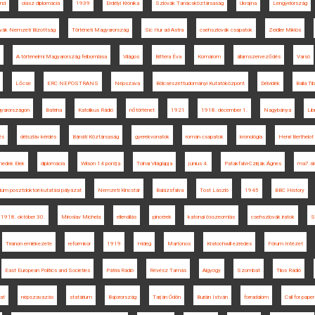
and
olasz diplomácia
1939
Erdélyi Krónika
Szlovák Tanácsköztársaság
Ukrajna
Lengyelország
vák Nemzeti Bizottság
Történeti Magyarország
Sic Itur ad Astra
csehszlovák csapatok
Zeidler Miklós
A történelmi Magyarország felbomlása
Világos
Bittera Éva
Komárom
államszerveződés
Varsó
Lőcse
ERC NEPOSTRANS
Népszava
Bölcsészettudományi Kutatóközpont
Délvidék
Balla Tib
gyarországon
Batrina
Katolikus Rádió
nőtörténet
1921
1918. december 1.
Nagybánya
Lib
és
délszláv kérdés
Bánáti Köztársaság
gyerekvonatok
román csapatok
kronológia
Henri Berthelot
nedek Elek
diplomácia
Wilson 14 pontja
Tolnai Világlapja
június 4.
Patakfalvi-Czirják Ágnes
ma7.s
um posztdoktori kutatási pályázat
Nemzeti Kincstár
Balázsfalva
Tost László
1945
BBC History
1918. október 30.
Miroslav Michela
ellenállás
pincérek
katonai összeomlás
csehszlovák iratok
S
Trianon emlékezete
reformkor
1919
Hideg
Martonos
Kratochwill ezredes
Fórum Intézet
East European Politics and Societies
Pátria Rádió
Révész Tamás
Algyógy
Szombat
Tilos Rádió
lat
népszavazás
statárium
Bajorország
Tarján Ödön
Burián István
forradalom
Call for paper