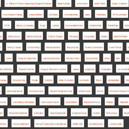
II. Rákóczi Ferenc Kárpátaljai Magyar Főiskola
Bárdi Nándor
szerb iratok
Adolf Černý
Nagy Szabolcs
New Europe College
Varga Norbert
évforduló
Schmidt Anikó
terror
Felsőrépa
MTA Lendület
1918
Elzász-Lotaringia
Svájc
csehek
katonai ellenőrzés
emlékérmék
Pándorfalu
Kádá
ia
bolsevizmus
Benda Gyula-díj
Szilvay Gergely
Slovenia
Századok
Inquiry
békefeltételek
t
Göncz László
Uzonyi Anita
Bukaresti béke
Bácsország
Marius Cosmeanu
Vavro Šrobár
Lenin
Magyar Tudomány
cseh-román határ
Roman Holec
összeomlás
Déda
Ada
re
arisztokrácia
Trianoni Szemle
Magyar Nemzeti Levéltár
Japán
polgárság
Szabadka
az Ismeretl
rsaság
Oroszország
Neuilly
Zalatna
Bódy Zsombor
leszerelés
Dráva
áttelepültek
Vil
i
béketárgyalások
koncepciós per
Nyugat-Magyarország
Maniu Gyula
Kassa
Pozsonyi Magyar I
toszok
szimbolikus térfoglalás
Turócszentmárton
Győri Róbert
békekonferencia
Korridor
Klubrádió
lot
Központi hatalmak
Szlovákia
Trianon-legendák
Magyarország
kézirat
Petrozsény
Apát
Review
román parlament
Román Tudományos Akadémia
Müller Rolf
közélelmezés
Lendva-vidék