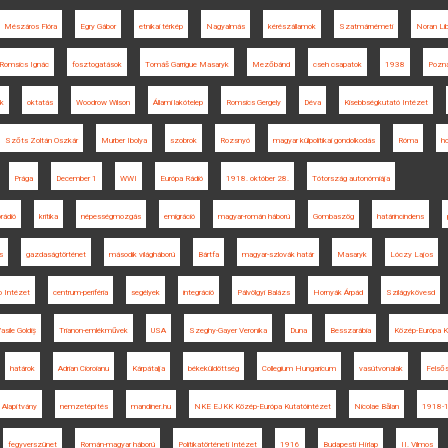
Mészáros Flóra
Egry Gábor
etnikai térkép
Nagyalmás
kérészállamok
Szatmárnémeti
Noran Lib
Romsics Ignác
fosztogatások
Tomáš Garrigue Masaryk
Mezőbánd
cseh csapatok
1938
Pozn
ék
oktatás
Woodrow Wilson
Állami lakótelep
Romsics Gergely
Déva
Kisebbségkutató Intézet
Szőts Zoltán Oszkár
Murber Ibolya
szobrok
Rozsnyó
magyar külpolitikai gondolkodás
Róma
h
Prága
December 1
WWI
Európa Rádió
1918. október 28.
Tótország autonómiája
rádió
kritika
népességmozgás
emigráció
magyar-román háború
Gombaszög
határincindens
s
gazdaságtörténet
második világháború
Bártfa
magyar-szlovák határ
Masaryk
Lóczy Lajos
io Intézet
centrum-periféria
segélyek
integráció
Pálvölgyi Balázs
Hornyák Árpád
Szilágykövesd
asile Goldiș
Trianon-emlékművek
USA
Szeghy-Gayer Veronika
Duna
Besszarábia
Közép-Európa K
határok
Adrian Cioroianu
Kárpátalja
békeküldöttség
Collegium Hungaricum
vasútvonalak
Felső
 Alapítvány
nemzetépítés
mandiner.hu
NKE EJKK Közép-Európa Kutatóintézet
Nicolae Bălan
1918-
fegyverszünet
Román-magyar háború
Politikatörténeti Intézet
1916
Budapesti Hírlap
II. Vilmos