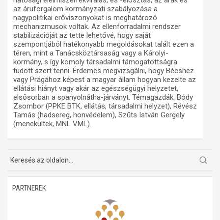
hatósági élelmiszerrekvirálás, és -elosztás, az árak és
az áruforgalom kormányzati szabályozása a
Műhelymunkák
nagypolitikai erőviszonyokat is meghatározó
mechanizmusok voltak. Az ellenforradalmi rendszer
stabilizációját az tette lehetővé, hogy saját
szempontjából hatékonyabb megoldásokat talált ezen a
téren, mint a Tanácsköztársaság vagy a Károlyi-
kormány, s így komoly társadalmi támogatottságra
tudott szert tenni. Érdemes megvizsgálni, hogy Bécshez
vagy Prágához képest a magyar állam hogyan kezelte az
ellátási hiányt vagy akár az egészségügyi helyzetet,
elsősorban a spanyolnátha-járványt. Témagazdák: Bódy
Zsombor (PPKE BTK, ellátás, társadalmi helyzet), Révész
Tamás (hadsereg, honvédelem), Szűts István Gergely
(menekültek, MNL VML).
PARTNEREK