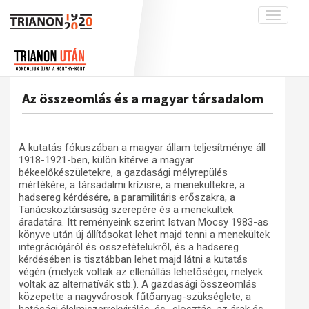
Toggle
navigati
Projekt
Rólunk
Előzmények
Hírek
A kutatócsoport működéséről
Nemzetközi kontextus: iratok és
Az összeomlás és a magyar társadalom
interpretációk
Blog
Munkatársaink
Az összeomlás és a magyar társadalom
Krónika
A kutatás fókuszában a magyar állam teljesítménye áll
A békerendszer megszilárdulása
Galéria
1918-1921-ben, külön kitérve a magyar
Utókor és emlékezet
békeelőkészületekre, a gazdasági mélyrepülés
Adatbázis
mértékére, a társadalmi krízisre, a menekültekre, a
Visszhang
Emlékművek (feltöltés alatt)
hadsereg kérdésére, a paramilitáris erőszakra, a
Tanácsköztársaság szerepére és a menekültek
Publikációk
Menekültek
áradatára. Itt reményeink szerint Istvan Mocsy 1983-as
könyve után új állításokat lehet majd tenni a menekültek
Kapcsolat
integrációjáról és összetételükről, és a hadsereg
kérdésében is tisztábban lehet majd látni a kutatás
Trianon-kommentár
végén (melyek voltak az ellenállás lehetőségei, melyek
voltak az alternatívák stb.). A gazdasági összeomlás
Dokumentumok
közepette a nagyvárosok fűtőanyag-szükséglete, a
A trianoni szerződés