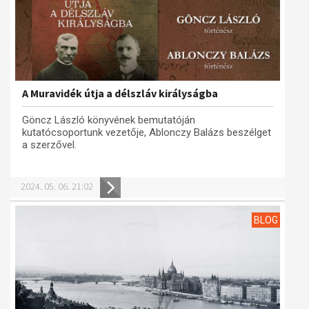
A Muravidék útja a délszláv királyságba
Göncz László könyvének bemutatóján
kutatócsoportunk vezetője, Ablonczy Balázs beszélget
a szerzővel.
2024. 05. 06. 21:02
BLOG