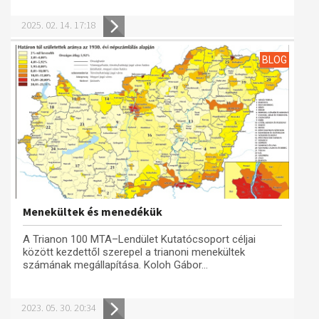
Műhelymunkák
2025. 02. 14. 17:18
BLOG
Menekültek és menedékük
A Trianon 100 MTA–Lendület Kutatócsoport céljai
között kezdettől szerepel a trianoni menekültek
számának megállapítása. Koloh Gábor...
2023. 05. 30. 20:34