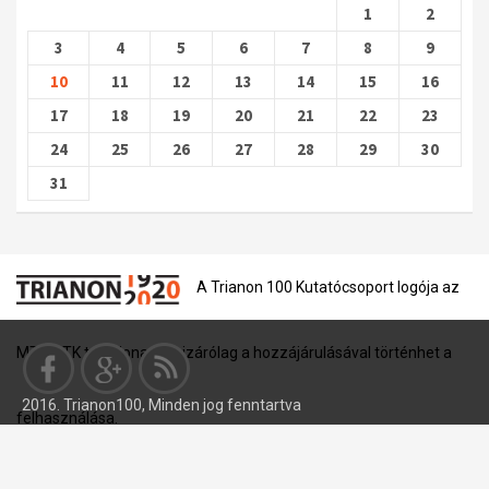
1
2
3
4
5
6
7
8
9
10
11
12
13
14
15
16
17
18
19
20
21
22
23
24
25
26
27
28
29
30
31
A Trianon 100 Kutatócsoport logója az
MTA BTK tulajdona, és kizárólag a hozzájárulásával történhet a
2016. Trianon100, Minden jog fenntartva
felhasználása.