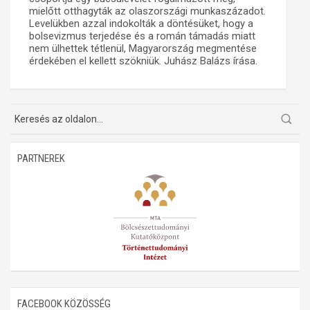
mielőtt otthagyták az olaszországi munkaszázadot.
Műhelymunkák
Levelükben azzal indokolták a döntésüket, hogy a
bolsevizmus terjedése és a román támadás miatt
nem ülhettek tétlenül, Magyarország megmentése
érdekében el kellett szökniük. Juhász Balázs írása.
PARTNEREK
FACEBOOK KÖZÖSSÉG