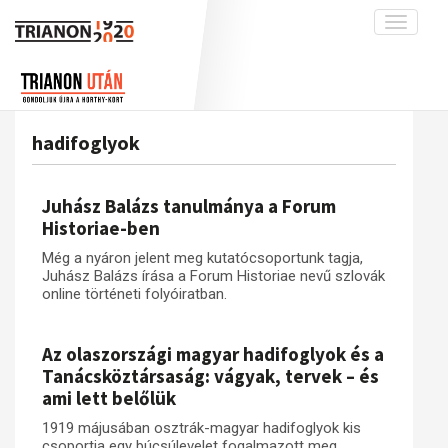
Toggle
navigati
Projekt
Rólunk
Előzmények
Hírek
A kutatócsoport működéséről
Nemzetközi kontextus: iratok és
hadifoglyok
interpretációk
Blog
Munkatársaink
Az összeomlás és a magyar társadalom
Krónika
Juhász Balázs tanulmánya a Forum
A békerendszer megszilárdulása
Galéria
Historiae-ben
Utókor és emlékezet
Adatbázis
Még a nyáron jelent meg kutatócsoportunk tagja,
Juhász Balázs írása a Forum Historiae nevű szlovák
Visszhang
Emlékművek (feltöltés alatt)
online történeti folyóiratban.
Publikációk
Menekültek
Kapcsolat
Az olaszországi magyar hadifoglyok és a
Tanácsköztársaság: vágyak, tervek – és
Trianon-kommentár
ami lett belőlük
Dokumentumok
1919 májusában osztrák-magyar hadifoglyok kis
A trianoni szerződés
csoportja egy búcsúlevelet fogalmazott meg,