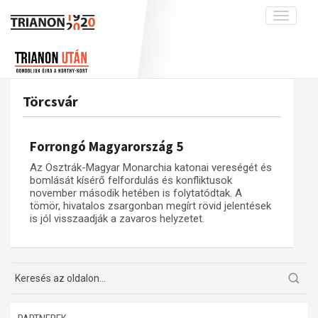
Toggle
navigati
Projekt
Rólunk
Előzmények
Hírek
A kutatócsoport működéséről
Nemzetközi kontextus: iratok és
Törcsvár
interpretációk
Blog
Munkatársaink
Az összeomlás és a magyar társadalom
Krónika
Forrongó Magyarország 5
A békerendszer megszilárdulása
Galéria
Az Osztrák-Magyar Monarchia katonai vereségét és
Utókor és emlékezet
Adatbázis
bomlását kísérő felfordulás és konfliktusok
november második hetében is folytatódtak. A
Visszhang
Emlékművek (feltöltés alatt)
tömör, hivatalos zsargonban megírt rövid jelentések
is jól visszaadják a zavaros helyzetet.
Publikációk
Menekültek
Kapcsolat
Trianon-kommentár
Dokumentumok
A trianoni szerződés