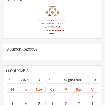
PARTNEREK
Műhelymunkák
FACEBOOK KÖZÖSSÉG
ESEMÉNYNAPTÁR
2026
augusztus
H
K
Sze
Cs
P
Szo
V
1
2
3
4
5
6
7
8
9