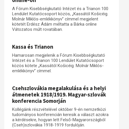
online-on
A Fórum Kisebbségkutató Intézet és a Trianon 100
Műhelymunkák
Lendület Kutatócsoport közös, „Kassától Košicéig.
Molnár Miklós-emlékkönyv” címmel megjelent
kötetét Erdész Ádám méltatta a Bárka online
Vátozatos múlt rovatában.
Kassa és Trianon
Hamarosan megjelenik a Fórum Kisebbségkutató
Intézet és a Trianon 100 Lendület Kutatócsoport
közös kötete „Kassától Košicéig. Molnár Miklós-
emlékkönyv” címmel.
Csehszlovákia megalakulása és a helyi
átmenetek 1918/1919. Magyar-szlovák
konferencia Somorján
Kollégáink részvételével október 9-én nemzetközi
tudományos konferencián keresik a választ azokra
a kérdésekre, hogyan lett Felső-Magyarországból
(Cseh)szlovákia 1918-1919 fordulóján.