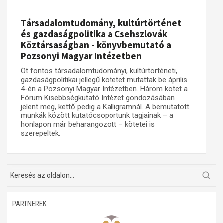
Társadalomtudomány, kultúrtörténet
és gazdaságpolitika a Csehszlovák
Köztársaságban - könyvbemutató a
Pozsonyi Magyar Intézetben
Öt fontos társadalomtudományi, kultúrtörténeti,
gazdaságpolitikai jellegű kötetet mutattak be április
4-én a Pozsonyi Magyar Intézetben. Három kötet a
Fórum Kisebbségkutató Intézet gondozásában
jelent meg, kettő pedig a Kalligramnál. A bemutatott
munkák között kutatócsoportunk tagjainak – a
honlapon már beharangozott – kötetei is
szerepeltek.
PARTNEREK