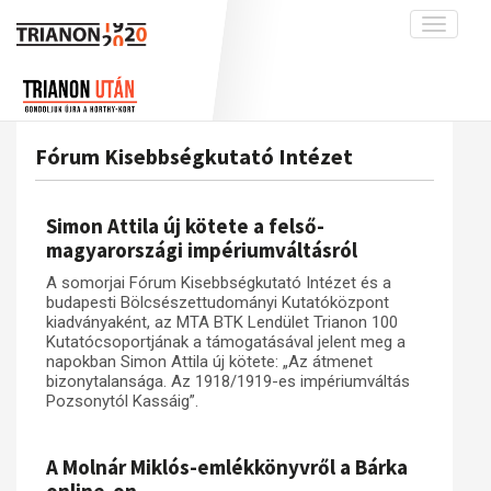
Toggle
navigati
Projekt
Rólunk
Előzmények
Hírek
A kutatócsoport működéséről
Nemzetközi kontextus: iratok és
Fórum Kisebbségkutató Intézet
interpretációk
Blog
Munkatársaink
Az összeomlás és a magyar társadalom
Krónika
Simon Attila új kötete a felső-
A békerendszer megszilárdulása
Galéria
magyarországi impériumváltásról
Utókor és emlékezet
Adatbázis
A somorjai Fórum Kisebbségkutató Intézet és a
budapesti Bölcsészettudományi Kutatóközpont
Visszhang
Emlékművek (feltöltés alatt)
kiadványaként, az MTA BTK Lendület Trianon 100
Kutatócsoportjának a támogatásával jelent meg a
Publikációk
Menekültek
napokban Simon Attila új kötete: „Az átmenet
Kapcsolat
bizonytalansága. Az 1918/1919-es impériumváltás
Pozsonytól Kassáig”.
Trianon-kommentár
Dokumentumok
A Molnár Miklós-emlékkönyvről a Bárka
A trianoni szerződés