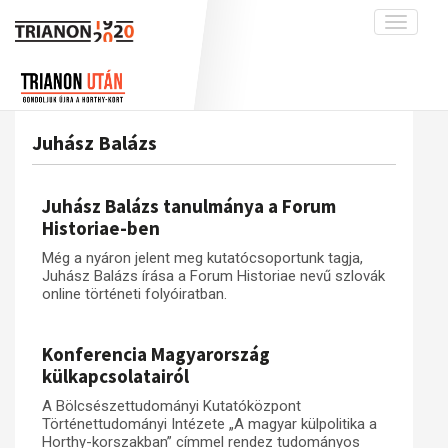
Toggle
navigati
Projekt
Rólunk
Előzmények
Hírek
A kutatócsoport működéséről
Nemzetközi kontextus: iratok és
Juhász Balázs
interpretációk
Blog
Munkatársaink
Az összeomlás és a magyar társadalom
Krónika
Juhász Balázs tanulmánya a Forum
A békerendszer megszilárdulása
Galéria
Historiae-ben
Utókor és emlékezet
Adatbázis
Még a nyáron jelent meg kutatócsoportunk tagja,
Juhász Balázs írása a Forum Historiae nevű szlovák
Visszhang
Emlékművek (feltöltés alatt)
online történeti folyóiratban.
Publikációk
Menekültek
Kapcsolat
Konferencia Magyarország
külkapcsolatairól
Trianon-kommentár
A Bölcsészettudományi Kutatóközpont
Dokumentumok
Történettudományi Intézete „A magyar külpolitika a
Horthy-korszakban” címmel rendez tudományos
A trianoni szerződés