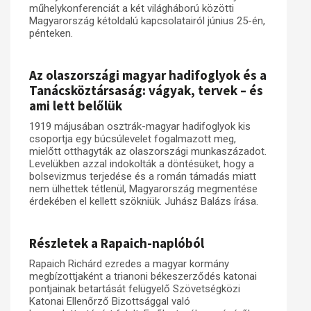
műhelykonferenciát a két világháború közötti
Magyarország kétoldalú kapcsolatairól június 25-én,
Műhelymunkák
pénteken.
Az olaszországi magyar hadifoglyok és a
Tanácsköztársaság: vágyak, tervek – és
ami lett belőlük
1919 májusában osztrák-magyar hadifoglyok kis
csoportja egy búcsúlevelet fogalmazott meg,
mielőtt otthagyták az olaszországi munkaszázadot.
Levelükben azzal indokolták a döntésüket, hogy a
bolsevizmus terjedése és a román támadás miatt
nem ülhettek tétlenül, Magyarország megmentése
érdekében el kellett szökniük. Juhász Balázs írása.
Részletek a Rapaich-naplóból
Rapaich Richárd ezredes a magyar kormány
megbízottjaként a trianoni békeszerződés katonai
pontjainak betartását felügyelő Szövetségközi
Katonai Ellenőrző Bizottsággal való