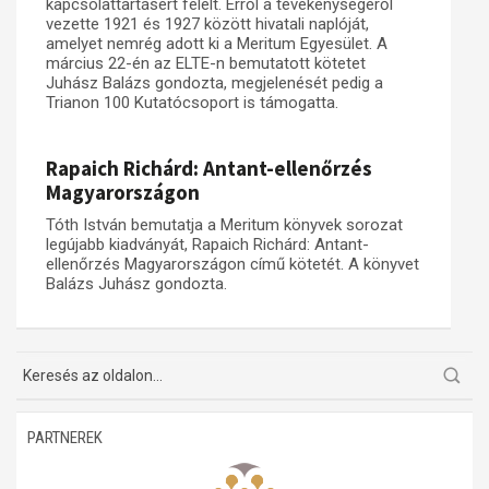
kapcsolattartásért felelt. Erről a tevékenységéről
vezette 1921 és 1927 között hivatali naplóját,
amelyet nemrég adott ki a Meritum Egyesület. A
március 22-én az ELTE-n bemutatott kötetet
Juhász Balázs gondozta, megjelenését pedig a
Trianon 100 Kutatócsoport is támogatta.
Rapaich Richárd: Antant-ellenőrzés
Magyarországon
Tóth István bemutatja a Meritum könyvek sorozat
legújabb kiadványát, Rapaich Richárd: Antant-
ellenőrzés Magyarországon című kötetét. A könyvet
Balázs Juhász gondozta.
PARTNEREK