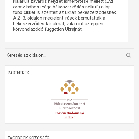
kialakult zavaros helyzet ismertetése mellett („Az
orosz háboru vége békeszerződés nélkül”) a lap
Műhelymunkák
több cikket is szentelt az ukrán békeszerződésnek.
A 2–3. oldalon megjelent írások bemutatták a
békeszerződés tartalmát, valamint az éppen
körvonalazódó független Ukrajnát.
PARTNEREK
FACEBOOK KÖZÖSSÉG