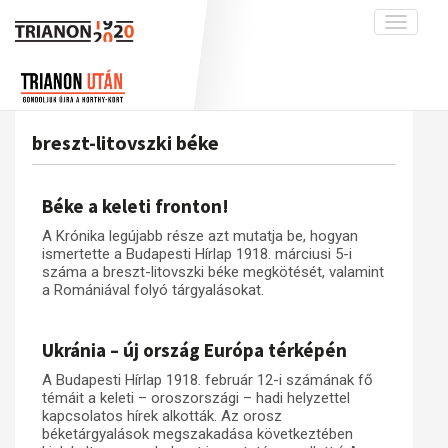
Toggle
navigati
Projekt
Rólunk
Előzmények
Hírek
A kutatócsoport működéséről
Nemzetközi kontextus: iratok és
breszt-litovszki béke
interpretációk
Blog
Munkatársaink
Az összeomlás és a magyar társadalom
Krónika
Béke a keleti fronton!
A békerendszer megszilárdulása
Galéria
A Krónika legújabb része azt mutatja be, hogyan
Utókor és emlékezet
Adatbázis
ismertette a Budapesti Hírlap 1918. márciusi 5-i
száma a breszt-litovszki béke megkötését, valamint
Visszhang
Emlékművek (feltöltés alatt)
a Romániával folyó tárgyalásokat.
Publikációk
Menekültek
Ukránia – új ország Európa térképén
Kapcsolat
Trianon-kommentár
A Budapesti Hírlap 1918. február 12-i számának fő
témáit a keleti – oroszországi – hadi helyzettel
Dokumentumok
kapcsolatos hírek alkották. Az orosz
béketárgyalások megszakadása következtében
A trianoni szerződés