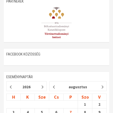
PARTNEREK
Műhelymunkák
FACEBOOK KÖZÖSSÉG
ESEMÉNYNAPTÁR
2026
augusztus
H
K
Sze
Cs
P
Szo
V
1
2
3
4
5
6
7
8
9