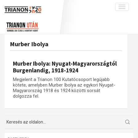
Toggle
navigati
Projekt
Rólunk
Előzmények
Hírek
A kutatócsoport működéséről
Nemzetközi kontextus: iratok és
Murber Ibolya
interpretációk
Blog
Munkatársaink
Az összeomlás és a magyar társadalom
Krónika
Murber Ibolya: Nyugat-Magyarországtól
A békerendszer megszilárdulása
Galéria
Burgenlandig, 1918-1924
Utókor és emlékezet
Adatbázis
Megjelent a Trianon 100 Kutatócsoport legújabb
kötete, amelyben Murber Ibolya az egykori Nyugat-
Visszhang
Emlékművek (feltöltés alatt)
Magyarország 1918 és 1924 közötti sorsát
dolgozza fel.
Publikációk
Menekültek
Kapcsolat
Trianon-kommentár
Dokumentumok
A trianoni szerződés