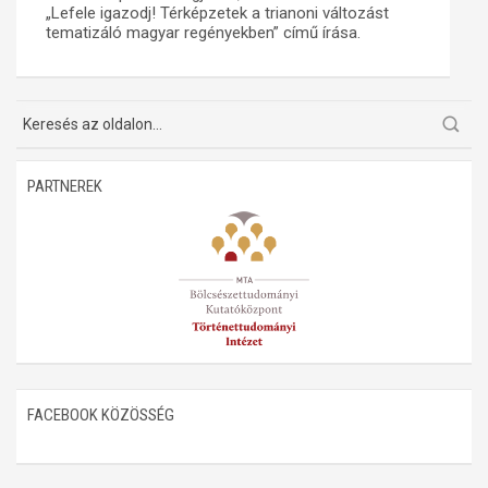
„Lefele igazodj! Térképzetek a trianoni változást
tematizáló magyar regényekben” című írása.
Műhelymunkák
PARTNEREK
FACEBOOK KÖZÖSSÉG