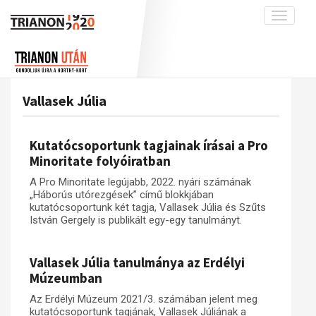
Toggle
navigati
Projekt
Rólunk
Előzmények
Hírek
A kutatócsoport működéséről
Nemzetközi kontextus: iratok és
Vallasek Júlia
interpretációk
Blog
Munkatársaink
Az összeomlás és a magyar társadalom
Krónika
Kutatócsoportunk tagjainak írásai a Pro
A békerendszer megszilárdulása
Galéria
Minoritate folyóiratban
Utókor és emlékezet
Adatbázis
A Pro Minoritate legújabb, 2022. nyári számának
„Háborús utórezgések” című blokkjában
Visszhang
Emlékművek (feltöltés alatt)
kutatócsoportunk két tagja, Vallasek Júlia és Szűts
István Gergely is publikált egy-egy tanulmányt.
Publikációk
Menekültek
Kapcsolat
Vallasek Júlia tanulmánya az Erdélyi
Trianon-kommentár
Múzeumban
Dokumentumok
Az Erdélyi Múzeum 2021/3. számában jelent meg
kutatócsoportunk tagjának, Vallasek Júliának a
A trianoni szerződés