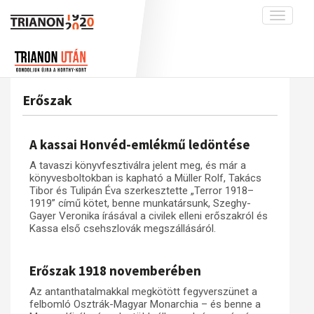
Toggle
navigati
Projekt
Rólunk
Előzmények
Hírek
A kutatócsoport működéséről
Nemzetközi kontextus: iratok és
Erőszak
interpretációk
Blog
Munkatársaink
Az összeomlás és a magyar társadalom
Krónika
A kassai Honvéd-emlékmű ledöntése
A békerendszer megszilárdulása
Galéria
A tavaszi könyvfesztiválra jelent meg, és már a
Utókor és emlékezet
Adatbázis
könyvesboltokban is kapható a Müller Rolf, Takács
Tibor és Tulipán Éva szerkesztette „Terror 1918–
Visszhang
Emlékművek (feltöltés alatt)
1919” című kötet, benne munkatársunk, Szeghy-
Gayer Veronika írásával a civilek elleni erőszakról és
Publikációk
Menekültek
Kassa első csehszlovák megszállásáról.
Kapcsolat
Trianon-kommentár
Erőszak 1918 novemberében
Dokumentumok
Az antanthatalmakkal megkötött fegyverszünet a
felbomló Osztrák-Magyar Monarchia – és benne a
A trianoni szerződés