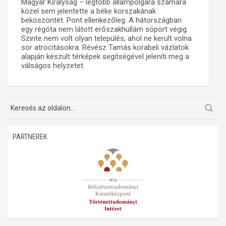
Magyar Királyság – legtöbb állampolgára számára
közel sem jelentette a béke korszakának
Műhelymunkák
beköszöntét. Pont ellenkezőleg. A hátországban
egy régóta nem látott erőszakhullám söpört végig.
Szinte nem volt olyan település, ahol ne került volna
sor atrocitásokra. Révész Tamás korabeli vázlatok
alapján készült térképek segítségével jeleníti meg a
válságos helyzetet.
PARTNEREK