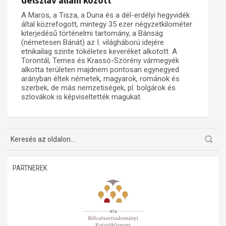
délszláv állam között
A Maros, a Tisza, a Duna és a dél-erdélyi hegyvidék
Műhelymunkák
által közrefogott, mintegy 35 ezer négyzetkilométer
kiterjedésű történelmi tartomány, a Bánság
(németesen Bánát) az I. világháború idejére
etnikailag szinte tökéletes keveréket alkotott. A
Torontál, Temes és Krassó-Szörény vármegyék
alkotta területen majdnem pontosan egynegyed
arányban éltek németek, magyarok, románok és
szerbek, de más nemzetiségek, pl. bolgárok és
szlovákok is képviseltették magukat.
PARTNEREK