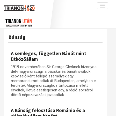
Toggle
navigati
Projekt
Rólunk
Előzmények
Hírek
A kutatócsoport működéséről
Nemzetközi kontextus: iratok és
Bánság
interpretációk
Blog
Munkatársaink
Az összeomlás és a magyar társadalom
Krónika
A semleges, független Bánát mint
A békerendszer megszilárdulása
Galéria
ütközőállam
Utókor és emlékezet
Adatbázis
1919 novemberében Sir George Clerknek bizonyos
dél-magyarországi, a bácskai és bánáti svábok
Visszhang
Emlékművek (feltöltés alatt)
képviselőiként fellépő személyek egy
memorandumot adtak át Budapesten, amelyben e
Publikációk
Menekültek
területek Magyarországhoz tartozása mellett
Kapcsolat
érveltek, illetve esetlegesen egy, a régió sorsáról
döntő népszavazást javasoltak.
Trianon-kommentár
Dokumentumok
A Bánság felosztása Románia és a
A trianoni szerződés