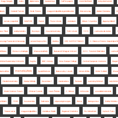
Nagy Gergely
Index
diplomácia
turanizmus
Call for papers
Henri Berthelot
könyvbemutató
áború
Sárándi Tamás
Deák Ferenc
magyar külpolitikai gondolkodás
Bácsország
Adrian Cioroianu
V
román csapatok
MAPIRE
Fiume
Tisza István
statárium
Wilson 14 pontja
Apponyi Albert
ács Tibor
erdélyi kérdés
Rozsnyó
Huszár-kormány
Tóth István
1919
csehszlovák iratok
országi Tanácsköztársaság
ismeretterjesztés
Batrina
ERC NEPOSTRANS
II. Rákóczi Ferenc Kárpátaljai 
Brătianu
Elzász-Lotaringia
Marosvásárhely
Bukaresti Magyar Intézet
XVIII. Torockói Diáktábor
csehsz
rténettudományi Intézete
hvg.hu
BBC History
New Europe College
Central European Horizons
Burgen
menekültek
riumváltás
Gyulafehérvár
Bukovszky László
Simon Attila
Mohr Szilárd
Masa
Friedrich-kormány
Károlyi Mihály
December 1
Karánsebes
források
eseménytörténet
helytörté
World Science Forum
Ottokar Czernin
Vavro Šrobár
II. Vilmos
mítoszok
szociáldemokraták
si Ádám
1938
összeomlás
Dalmácia
népességmozgás
Róma
Beregszász
Erdélyi Krónika
Trianon arcai
magyar külpolitika
Katolikus Rádió
Regional Statistics
Pro Minoritate
Vojtech Tuka