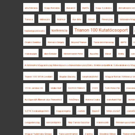
arisztokrácia
Nagy-Románia
Bukarest
Bártfa
Nagy Szabolcs
demarkációs von
Tornova
élelmezés
Múlt-kor
Kun Béla
Gömör
Finnország
történelmi Ma
Trianon 100 Kutatócsoport
konferencia
hadseregszervezés
Charles Daniélou
Romsics Gergely
Beyond Trianon
Tanácsköztársaság
BBTE
U
Habsburgok
államfordulat
Wintermantel Péter
Ausztria
Bánát
Erdély
con
A történelmi Magyarország felbomlása és a trianoni békeszerződés. Emlékezetpolitikák Szlovákiában és Ma
Trianon 100 MTA-Lendület
Bogdan Diaconu
tanulmánykötet
Magyar-Román Történész Ve
1918. október 30.
Müller Rolf
NEPOSTRANS
1939
Tóth Péter Pál
Horváto
Az Egyesült Államok útja Trianonhoz
Felsőrépa
Katona Csaba
Ioan-Aurel Pop
áruhiá
SZTE Szabadegyetem
magyar regény
csehek
Kisjenő
Mélyi József
csendő
Lengyelország
nemzetépítés
Filep Tamás Gusztáv
Háromszék
Prémium posztdokto
Magyar Tudomány Ünnepe
Turócszentmárton
Zalatna
Woodrow Wilson
Trianon eml