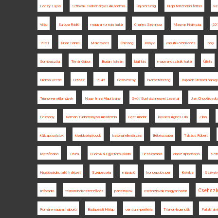
Lóczy Lajos
Szlovák Tudományos Akadémia
Bajorország
Napi történelmi forrás
va
Világ
Európa Rádió
magyar-román határ
Charles Seymour
Magyar Királyság
20
1921
Bihari Dániel
Marosvécs
Éhínség
Könyv
vasúti közlekedés
Ipoly
Gombaszög
Timár Gábor
Burián István
kiállítás
magyar-osztrák határ
Újléta
Dilema Veche
Elzász
1945
Petrozsény
Németország
Rapaich Richárd naplój
Trianon-emlékművek
Nagy Imre Alapítvány
Győri Egyházmegyei Levéltár
Jan Chodějovsk
Pozsony
Román Tudományos Akadémia
Fest Aladár
Kovács Ágnes Lilla
Zilah
külkapcsolatok
kisebbségi jogok
katonai ellenőrzés
Békéscsaba
Takács Róbert
Mezőbánd
Tisza
Ludovika Egyetemi Kiadó
Besszarábia
olasz diplomácia
Sel
Kisebbségkutató Intézet
Szepesség
migráció
koncepciós per
Krónika
Székely
Csehszl
Inforádió
trianoni békeszerződés
pánszlávok
csehszlovák-magyar határ
Román-magyar háború
Budapesti Hírlap
centrum-periféria
Trianon-legendák
Patakfalvi