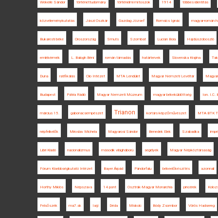
Wekerle Sándor
történettudomány
történelmi mítoszok
1914
többes identitás
közvéleménykutatás
Jászi Oszkár
Gazdag József
Romsics Ignác
magyar-román h
Bukaresti béke
Oroszország
Smuts
Szombat
Lucian Boia
Hajdúszoboszló
emlékérmék
L. Balogh Béni
román támadás
határtervek
Slovenska Krajina
Tak
Duna
ratifikálás
Clio Intézet
MTA Lendület
Magyar Nemzeti Levéltár
Magyar
Budapest
Pátria Rádió
Magyar Nemzeti Múzeum
magyar békeküldöttség
Ion. I.C. 
Trianon
március 15.
gabonacsempészet
kortárs képzőművészet
MTA BTK Tö
népfelkelők
Miroslav Michela
Magyarosi Sándor
Benedek Elek
Szabadka
impé
Libri Kiadó
nacionalizmus
második világháború
segélyek
Magyar Népköztársaság
Fórum Kisebbségkutató Intézet
Bayer Árpád
Pándorfalu
békeelőkészítés
azonnali
Horthy Miklós
Népszava
14 pont
Osztrák-Magyar Monarchia
pincérek
Koloz
Felsőszék
ma7.sk
Iaşi
Déda
Miskolc
Bódy Zsombor
Vörös Hadsereg