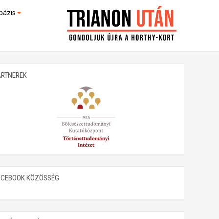
bázis
művek (feltöltés alatt)
kültek
ARTNEREK
ACEBOOK KÖZÖSSÉG