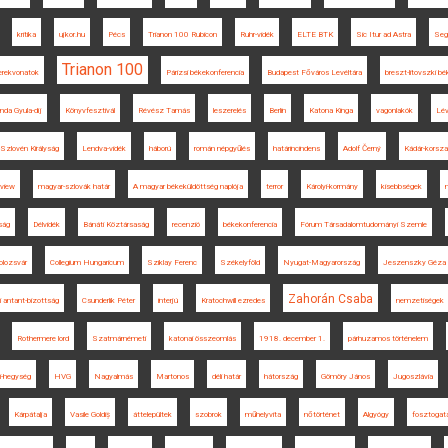
kritika
ujkor.hu
Pécs
Trianon 100 Rubicon
Ruhr-vidék
ELTE BTK
Sic Itur ad Astra
Seg
Trianon 100
erekvonatok
Párizsi békekonferencia
Budapest Főváros Levéltára
breszt-litovszki bé
nda Gyula-díj
Könyvfesztivál
Révész Tamás
leszerelés
Berlin
Katona Kinga
vagonlakók
Lé
Szlovén Királyság
Lendva-vidék
háború
román népgyűlés
határincindens
Adolf Černý
Kádár-korsz
eview
magyar-szlovák határ
A magyar békeküldöttség naplója
terror
Károlyi-kormány
kisebbségek
ság
Délvidék
Bánáti Köztársaság
recenzió
békekonferencia
Fórum Társadalomtudományi Szemle
olozsvár
Collegium Hungaricum
Sziklay Ferenc
Székelyföld
Nyugat-Magyarország
Jeszenszky Géza
Zahorán Csaba
 antant-bizottság
Csunderlik Péter
interjú
Kratochwill ezredes
nemzetiségek
Rothermere lord
Szatmárnémeti
katonai összeomlás
1918. december 1.
párhuzamos történelem
i-hegység
HVG
Nagyalmás
Martonos
déli határ
hátország
Gömöry János
Jugoszlávia
Kárpátalja
Vasile Goldiș
áttelepültek
szobrok
műhelyvita
nőtörténet
Algyógy
fosztogat