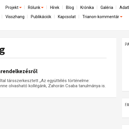
Projekt
Rólunk
Hírek
Blog
Krónika
Galéria
Adat
Visszhang
Publikációk
Kapcsolat
Trianon-kommentár
Előzmények
A kutatócsoport működéséről
Emlék
Dokumentumok
Nemzetközi kontextus: iratok és interpretációk
Munkatársaink
Mene
A trianoni szerződés
Az összeomlás és a magyar társadalom
P
g
Műhelymunkák
A békerendszer megszilárdulása
Utókor és emlékezet
nrendelkezésről
ltal társszerkesztett „Az együttélés történelme:
nne olvasható kollégánk, Zahorán Csaba tanulmánya is.
F