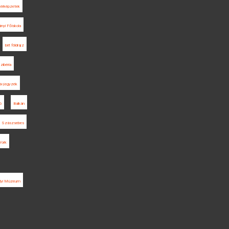
térképzetek
nyi Főiskola
brit földrajz
zibéria
ix-jegyzék
ó
Balkán
Szászsebes
York
élyi Múzeum