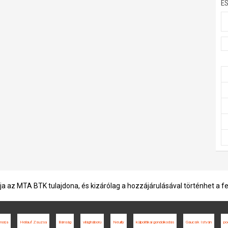
E
ja az MTA BTK tulajdona, és kizárólag a hozzájárulásával történhet a f
orja
Heilauf Zsuzsa
Bánság
világháború
Neuilly
külpolitikai gondolkodás
Gaucsík István
po