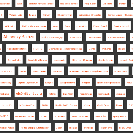
sútvonalak
WWI
cseh-tót nemzeti tanács
első bécsi döntés
Papp Károly
Gali Máté
Inquiry
18
Vallasek Júlia
Maros
Kisinyov
Dékány István
szimbolikus térfoglalás
Brenner János Hittudomá
török béke
Történeti Magyarország
tótok
Bécs
egyesülés
Edvard Beneš
Pogány József
Ablonczy Balázs
Szűts István Gergely
Szászcsór
Dél-Szlovákia
antiszemitizmus
S
a
társadalomtörténet
HERITO
Csehszlovák Nemzeti Bizottság
Zenta
workshop
antant
V
ý
Roman Holec
Kosztolányi Dezső
propaganda
Háromegy Királyság
Apáthy István
Kossuth Rádi
Csinta Samu
2020
Válasz Online
Temesvár
A történelmi Magyarország felbomlása
bolsevizmus
katonaság
Digitális Legendárium
Eperjes
Szilágyillésfalva
refugees
diplomáciai kapcsolatok
New 
első világháború
mecbánya
határok
Balla Tibor
Papp István
hadifoglyok
ellenállás
 Hadosztály
Mészáros Flóra
2020.
Szőts Zoltán Oszkár
kézirat
Csáth Géza
Prága
Erd
ovákia
Ismeretlen Trianon
Korridor
Századok
román parlament
Bittera Éva
spanyolnátha
-Czirják Ágnes
Közép-Európa Kutatóintézet
Japán
oktatás
kronológia
Trianon árvái
Maniu Gyula