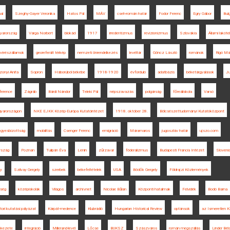
al
Szeghy-Gayer Veronika
Hatos Pál
MÁV
cseh-román határ
Fodor Ferenc
Egry Gábor
Bulg
gyarország
Varga Norbert
blokád
1917
irredentizmus
revizionizmus
Szlovákia
Állami lakóte
kérészállamok
georeferált térkép
nemzeti önrendelkezés
levéltár
Göncz László
románok
Rigó Má
zonyi Anita
Sopron
Háborúból békébe
1918-1920
évforduló
adatbázis
béketárgyalások
Ju
ference
Zágráb
Bárdi Nándor
Teleki Pál
népszavazás
polgárság
főreáliskola
Varsó
gyarországon
NKE EJKK Közép-Európa Kutatóintézet
1918. október 28.
Bölcsészettudományi Kutatóközpont
gyesbizottság
mobilitás
Csenger Ferenc
emigráció
Máramaros
jugoszláv határ
ujszo.com
rszág
Poznan
Tulipán Éva
Lenin
zűrzavar
föderalizmus
Budapesti Francia Intézet
Sloveni
ny
Szilvay Gergely
szerbek
békefeltételek
USA
Bödők Gergely
Földrajzi Közlemények
rség
középiskolák
Világos
archívnet
Nicolae Bălan
Központi hatalmak
Felvidék
Bodó Barna
ri kutatási pályázat
Kárpát-medence
Klubrádió
Hungarian Historical Review
optánsok
az Ismeretlen K
ékezete
integráció
Millerand-levél
Lőcse
BUKSZ
Szászváros
román megszállás
Linder Bél