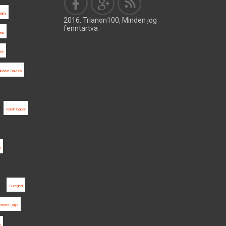
ária
2016. Trianon100, Minden jog
fenntartva
lep
té
hász Balázs
Koloh Gábor
a
Szeged
atona Sírja
a