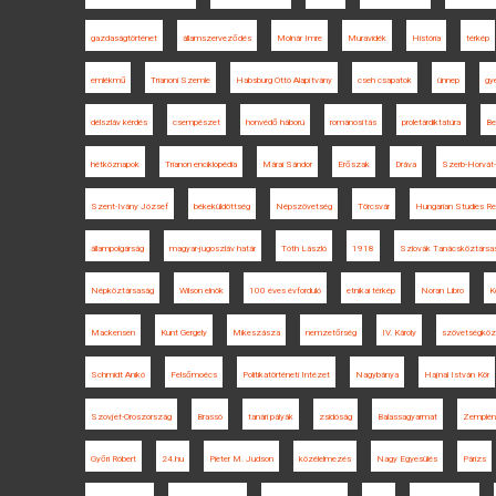
gazdaságtörténet
államszerveződés
Molnár Imre
Muravidék
História
térkép
emlékmű
Trianoni Szemle
Habsburg Ottó Alapítvány
cseh csapatok
ünnep
gy
délszláv kérdés
csempészet
honvédő háború
románosítás
proletárdiktatúra
Be
hétköznapok
Trianon enciklopédia
Márai Sándor
Erőszak
Dráva
Szerb-Horvát-
Szent-Ivány József
békeküldöttség
Népszövetség
Törcsvár
Hungarian Studies R
állampolgárság
magyar-jugoszláv határ
Tóth László
1918
Szlovák Tanácsköztársa
Népköztársaság
Wilson elnök
100 éves évforduló
etnikai térkép
Noran Libro
K
Mackensen
Kunt Gergely
Mikeszásza
nemzetőrség
IV. Károly
szövetségközi
Schmidt Anikó
Felsőmoécs
Politikatörténeti Intézet
Nagybánya
Hajnal István Kör
Szovjet-Oroszország
Brassó
tanári pályák
zsidóság
Balassagyarmat
Zemplén
Győri Róbert
24.hu
Pieter M. Judson
közélelmezés
Nagy Egyesülés
Párizs