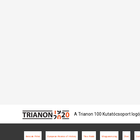
A Trianon 100 Kutatócsoport logó
Bencsik Péter
European Review of History
Tilos Rádió
Magyarország
Úton
Som