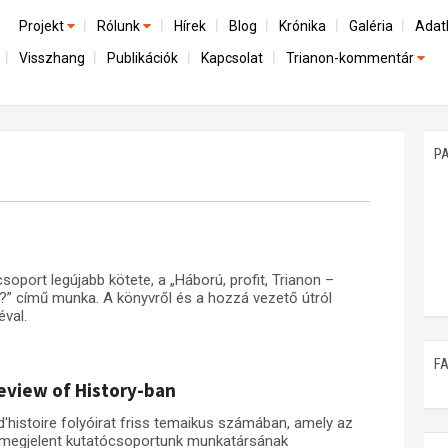
Projekt
Rólunk
Hírek
Blog
Krónika
Galéria
Adat
Visszhang
Publikációk
Kapcsolat
Trianon-kommentár
Előzmények
A kutatócsoport működéséről
Emlék
Dokumentumok
Nemzetközi kontextus: iratok és interpretációk
Munkatársaink
Mene
A trianoni szerződés
Az összeomlás és a magyar társadalom
P
Műhelymunkák
A békerendszer megszilárdulása
Utókor és emlékezet
oport legújabb kötete, a „Háború, profit, Trianon –
t?” című munka. A könyvről és a hozzá vezető útról
éval.
F
eview of History-ban
histoire folyóirat friss temaikus számában, amely az
 megjelent kutatócsoportunk munkatársának