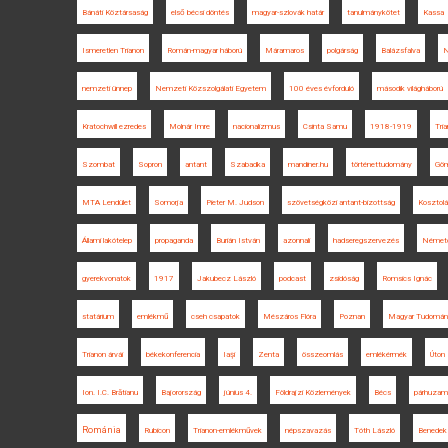
Bánáti Köztársaság
első bécsi döntés
magyar-szlovák határ
tanulmánykötet
Kassa
Ismeretlen Trianon
Román-magyar háború
Máramaros
polgárság
Balázsfalva
nemzeti ünnep
Nemzeti Közszolgálati Egyetem
100 éves évforduló
második világháború
Kratochwill ezredes
Molnár Imre
nacionalizmus
Csinta Samu
1918-1919
Tri
Szombat
Sopron
antant
Szabadka
mandiner.hu
történettudomány
Gö
MTA Lendület
Somorja
Pieter M. Judson
szövetségközi antant-bizottság
Kosztol
Állami lakótelep
propaganda
Burián István
azonnali
hadseregszervezés
Német
gyerekvonatok
1917
Jakubecz László
podcast
zsidóság
Romsics Ignác
statárium
emlékmű
cseh csapatok
Mészáros Flóra
Poznan
Magyar Tudomán
Trianon árvái
békekonferencia
Iaşi
Zenta
összeomlás
emlékérmék
Úton
Ion. I.C. Brătianu
Bajorország
június 4.
Földrajzi Közlemények
Bécs
párhuzam
Románia
Rubicon
Trianon-emlékművek
népszavazás
Tóth László
Benedek 