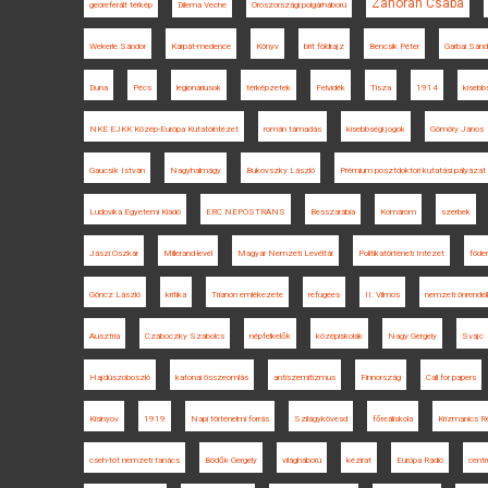
Zahorán Csaba
georeferált térkép
Dilema Veche
Oroszországi polgárháború
Wekerle Sándor
Kárpát-medence
Könyv
brit földrajz
Bencsik Péter
Garbai Sánd
Duna
Pécs
legionáriusok
térképzetek
Felvidék
Tisza
1914
kisebb
NKE EJKK Közép-Európa Kutatóintézet
román támadás
kisebbségi jogok
Gömöry János
Gaucsík István
Nagyhalmágy
Bukovszky László
Prémium posztdoktori kutatási pályázat
Ludovika Egyetemi Kiadó
ERC NEPOSTRANS
Besszarábia
Komárom
szerbek
Jászi Oszkár
Millerand-levél
Magyar Nemzeti Levéltár
Politikatörténeti Intézet
föde
Göncz László
kritika
Trianon emlékezete
refugees
II. Vilmos
nemzeti önrende
Ausztria
Czáboczky Szabolcs
népfelkelők
középiskolák
Nagy Gergely
Svájc
Hajdúszoboszló
katonai összeomlás
antiszemitizmus
Finnország
Call for papers
Kisinyov
1919
Napi történelmi forrás
Szilágykövesd
főreáliskola
Krizmanics R
cseh-tót nemzeti tanács
Bödők Gergely
világháború
kézirat
Európa Rádió
centr