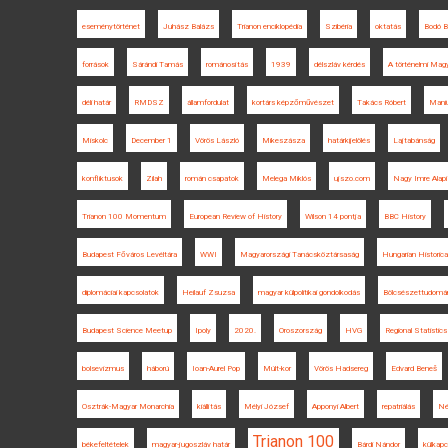
eseménytörténet
Juhász Balázs
Trianon enciklopédia
Szibéria
oktatás
Bodó B
források
Sárándi Tamás
románosítás
1939
délszláv kérdés
A történelmi Mag
déli határ
RMDSZ
államfordulat
kortárs képzőművészet
Takács Róbert
Maniu
Miskolc
December 1
Vörös László
Mikeszásza
határkijelölés
Lajtabánság
konfliktusok
Zilah
román csapatok
Melega Miklós
ujszo.com
Nagy Imre Alap
Trianon 100 Momentum
European Review of History
Wilson 14 pontja
BBC History
Budapest Főváros Levéltára
WWI
Magyarországi Tanácsköztársaság
Hungarian Historica
diplomáciai kapcsolatok
Heilauf Zsuzsa
magyar külpolitikai gondolkodás
Bölcsészettudomán
Budapest Science Meetup
Ipoly
2020.
Oroszország
HVG
Regional Statistics
bolsevizmus
háború
Ioan-Aurel Pop
Múlt-kor
Vörös Hadsereg
Edvard Beneš
Osztrák-Magyar Monarchia
kiállítás
Mélyi József
Apponyi Albert
repatriálás
Né
Trianon 100
békefeltételek
magyar-jugoszláv határ
Bárdi Nándor
külkapc