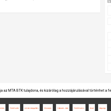
E
ja az MTA BTK tulajdona, és kizárólag a hozzájárulásával történhet a f
stória
Felsőszék
román népgyűlés
Masaryk
Vallasek Júlia
Felsőmoécs
Arad
Algyógy