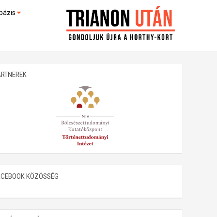
bázis
művek (feltöltés alatt)
kültek
ARTNEREK
ACEBOOK KÖZÖSSÉG