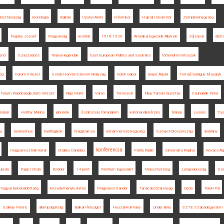
köztársaság
kronológia
Balkán
Uzonyi Anita
reformkor
Hajnal István Kör
Zempléni-hegység
Pogány József
Magyarság
levéltár
1918-1920
Amerikai Egyesült Államok
zűrzavar
életr
jenő
Szászsebes
Trianon-legendák
East European Politics and Societies
történelmi mítoszok
ög
Fórum Intézet
Szerb-Horvát-Szlovén Királyság
Koloh Gábor
Bayer Árpád
Tomáš Garrigue Masaryk
Fórum Kisebbségkutató Intézet
Rigó Máté
Varsó
Temesvár
Filep Tamás Gusztáv
Csunderlik Péter
Šrobár
Horthy Miklós
pincérek
őszirózsás forradalom
katonai ellenőrzés
térkép
Losonc
Tus
hu
turanizmus
hadifoglyok
Nagybarcsa
román nemzeti egység
Szovjet-Oroszország
áruhiány
konferencia
magyar-osztrák határ
Charles Daniélou
Pátria Rádió
Slovenska Krajina
Kovács Ágn
la-díj
Papp István
Korridor
14 pont
Meritum Egyesület
Népszövetség
Lengyelország
Sz
magyar békeküldöttség
közvéleménykutatás
Magyarosi Sándor
Tanácsköztársaság
Déda
Teleki Pál
Sziklay Ferenc
állampolgárság
Balkán-félsziget
Huszár-kormány
Linder Béla
SZTE Szabadegyetem