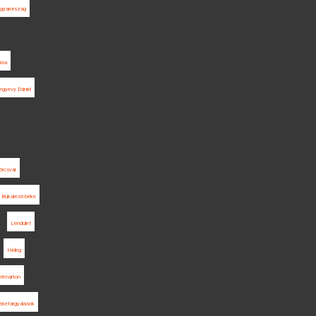
agyarország
ása
egyevy Dániel
örcsvár
Bukaresti béke
Lendület
Hideg
ntmárton
éketárgyalások