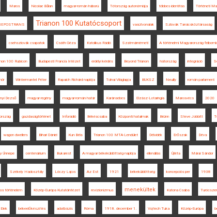
Maros
Nicolae Bălan
magyar-román háború
Tótország autonómiája
többes identitás
Történeti M
Trianon 100 Kutatócsoport
NEPOSTRANS
vasútvonalak
Szlovák Tanácsköztársaság
csehszlovák csapatok
Csáth Géza
Katolikus Rádió
Szatmárnémeti
A történelmi Magyarország felboml
anon 100 Rubicon
Budapesti Francia Intézet
erdélyi kérdés
Beyond Trianon
hátország
integráció
S
mör
Wintermantel Péter
Rapaich Richárd naplója
Tolnai Világlapja
BUKSZ
Neuilly
román parlament
ányi Dezső
magyar regény
magyar-román határ
Karánsebes
Elzász-Lotaringia
Marosvécs
2020
ország
gazdaságtörténet
Inforádió
Békéscsaba
Központi hatalmak
Brünn
Steve Jobbitt
T
wagon dwellers
Bihari Dániel
Kun Béla
Trianon 100 MTA-Lendület
Délvidék
Erőszak
Déva
y Ünnepe
centenárium
Bukarest
A magyar békeküldöttség naplója
ellenállás
Újléta
Márai Sándor
Székely Hadosztály
Lóczy Lajos
Az Est
1921
békeküldöttség
koncepciós per
1938
menekültek
os történelem
Közép-Európa Kutatóintézet
revizionizmus
Katona Csaba
Turócsze
Elek
békeelőkészítés
adatbázis
Róma
1918. december 1.
Vojtech Tuka
Közép-Európa
b