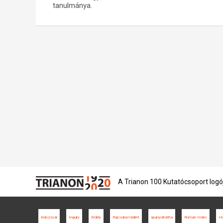
tanulmánya.
A Trianon 100 Kutatócsoport logó
Kolozsvár
Inquiry
Erdély
Rajcsányi Gellért
spanyolnátha
Roman Holec
Hi