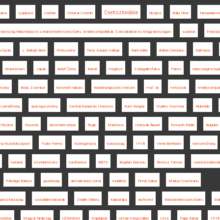
Csehszlovákia
arna
Ljubljana
csehek
Ottokar Czernin
Ukrajna
Balla Tibor
társadalomt
yarország felbomlása és a trianoni békeszerződés. Emlékezetpolitikák Szlovákiában és Magyarországon
szobrok
Francia
 Gyula
L. Balogh Béni
Petrozsény
New Europe College
Ruhr-vidék
Adrian Cioroianu
Dalmácia
Mackensen
Japán
Adolf Černý
Bánát
meghívó
Szilágyillésfalva
Párizs
népességmozgá
ítvány
Bódy Zsombor
honvédő háború
Kisebbségkutató Intézet
ma7.sk
mítoszok
emlékezetpoli
csendőrség
spai egyezmény
Central European Horizons
Kunt Gergely
Charles Seymour
Klubrádió
l Review
Slovenia
december elseje
Regio
Martonos
Hornyák Árpád
Kossuth Rádió
Bulgária
yi Kutatóközpont
Fodor Ferenc
Nyíregyháza
katonaság
1918
Henri Berthelot
nemzetőrség
határok
közélelmezés
conference
BBTE
Bogdan Diaconu
Révész Tamás
vasúti közleked
Pálvölgyi Balázs
gazdaság
demarkációs vonal
mobilitás
Timár Gábor
Marius Cosmeanu
pköztársaság
szociáldemokraták
Zeidler Miklós
Kárpátalja
archívnet
trianoni békeszerződés
Erd
solatok
Magyar Királyság
nőtörténet
Napilapok
román megszállás
Léva
Papp Károly
1918.