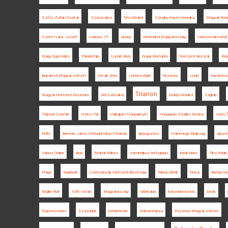
Szőts Zoltán Oszkár
Szászváros
Mezőbánd
Szeghy-Gayer Veronika
Magyar Nép
Szent-Ivány József
március 15.
ünnep
történelmi Magyarország
cseh-román határ
Nagy Egyesülés
Pándorfalu
Lucian Boia
Nagy-Románia
Nemzeti Kincstár
Kis
Bukaresti Magyar Intézet
Hicsik Dóra
Lendva-vidék
Rozsnyó
Lenin
Gombasz
Trianon
Magyar Nemzeti Múzeum
Dél-Szlovákia
Erdélyi Krónika
Zágráb
Trianoni Szemle
Hatos Pál
Collegium Hungaricum
Hungarian Studies Review
Vavro 
MÁV
Brenner János Hittudományi Főiskola
Beregszász
Háromegy Királyság
ujkor.
Válasz Online
Ada
Molnár Miklós
szimbolikus térfoglalás
török béke
Tilos Rádió
Prága
segélyek
Csehszlovák Nemzeti Bizottság
Wilson elnök
Dráva
Benda Gyu
Müller Rolf
Tóth István
Magyarország
ratifikálás
könyvbemutató
tótok
fegyverszünet
Századok
határtervek
Selmecbánya
Pozsonyi Magyar Intézet