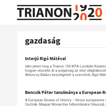
gazdaság
Interjú Rigó Mátéval
Idén jelent meg a Trianon 100 MTA-Lendület Kutatócs
hogyan vészelte át a polgárság az első világháború
Ablonczy Balázs beszélgetett a szerzővel, Rigó Mát
Bencsik Péter tanulmánya a European R
A European Review of History – Revue européenne d'
Osztrák–Magyar Monarchia felbomlására fókuszál,