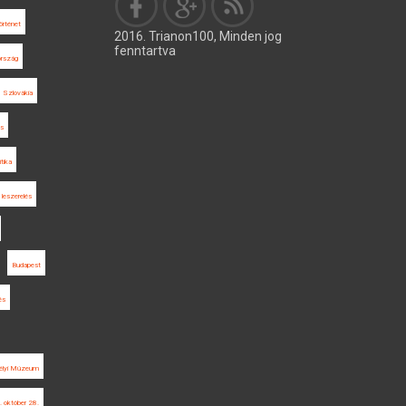
örténet
2016. Trianon100, Minden jog
fenntartva
ország
Szlovákia
s
tika
leszerelés
Budapest
és
élyi Múzeum
 október 28.