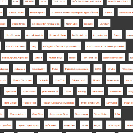
1916
terror
HERITO
Index
Tost László
Győri Egyházmegyei Levéltár
World Science Forum
or
Szarka László
nemzetépítés
II. Rákóczi Ferenc Kárpátaljai Magyar Főiskola
Zalatna
csehszlovák i
ségek
etnikai térkép
az Ismeretlen Katona Sírja
Noran Libro
recenzió
München
Horvátország
olasz diplomácia
Budapesti Hírlap
határincindens
irredentizmus
Brassó
pánsz
csehszlovakizmus
Világ
Az Egyesült Államok útja Trianonhoz
Fórum Társadalomtudományi Szemle
Habsburg Ottó Alapítvány
Elzász
Murber Ibolya
blokád
Tóth Péter Pál
gabonacsempészet
Kr
ralizmus
élelmezés
Kolozsi Ádám
Mohol
Párizsi békekonferencia
2018
tényleg
Népszava
lkezés
Magyar Tudomány
IV. Károly
New York
Dékány István
Nógrád
Nagyalmás
Károlyi
diplomácia
Tisza István
proletárdiktatúra
Lőcse
Bánság
forradalom
Háromszék
emig
Mohr Szilárd
Takács Tibor
Román Tudományos Akadémia
1918. október 30.
Egry Gábor
breszt-li
éka
Marosvásárhely
Glant Tibor
Jeszenszky Géza
Olaszország
Varga Norbert
USA
um-periféria
Digitális Legendárium
Győri Róbert
Burgenland
24.hu
hvg.hu
tanári pályák
ismer