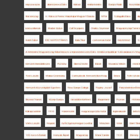
népszavazás
államszerveződés
blokád
erdélyi kérdés
Európa Rádió
Kosztolán
Bácsország
II. Rákóczi Ferenc Kárpátaljai Magyar Főiskola
MTA
Szilágyillésfalva
di
kérészállamok
Murber Ibolya
Call for papers
Charles Seymour
Magyarországi Tanács
Koloh Gábor
ERC NEPOSTRANS
Balla Tibor
cseh-román határ
helytörténet
S
A történelmi Magyarország felbomlása és a trianoni békeszerződés. Emlékezetpolitikák Szlovákiában és Ma
nemzeti önrendelkezés
Pozsony
Dilema Veche
Bánát
Woodrow Wilson
Henri B
Tost László
Marius Cosmeanu
Csehszlovák Nemzeti Bizottság
Dráva
Tóth István
Nemzeti Közszolgálati Egyetem
New Europe College
Pogány József
Párizsi békekonfere
Beyond Trianon
Közép-Európa
társadalomtörténet
Burgenland
Poznan
História
külkapcsolatok
1916
Háromszék
magyar-jugoszláv határ
legionáriusok
béketá
Vörös László
Nógrád
Győri Egyházmegyei Levéltár
München
tótok
Glant Tibo
100 éves évforduló
Hornyák Árpád
Magyarság
Márai Sándor
1921
Éhínség