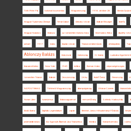
Tóth Péter Pál
katonai összeomlás
Magyarország
1918. október 28.
Benda Gyula-d
Magyar Tudomány Ünnepe
Timár Gábor
Dékány István
Balkán-félsziget
Bártfa
Magyar Narancs
Kisinyov
az Ismeretlen Katona Sírja
Krizmanics Réka
Apáthy Istv
antant
1917
Index
Burián István
Trianon-emlékművek
áttelepültek
Tarj
Ablonczy Balázs
Kolozsvár
hátország
IV. Károly
Ludovika Egyetemi K
Bukaresti béke
New York
1945
kritika
Roman Holec
népességmozgás
Ismeretlen Trianon
Balkán
Oroszország
24.hu
Adolf Černý
Finnország
m
NEPOSTRANS
Történeti Magyarország
állampolgárság
Ottokar Czernin
trianoni b
Noran Libro
turanizmus
Balassagyarmat
nemzetőrség
Székely Hadosztály
Bodó Barna
Digitális Legendárium
Japán
Brenner János Hittudományi Főiskola
tényl
proletárdiktatúra
Az Egyesült Államok útja Trianonhoz
Krónika
Károlyi-kormány
csehs