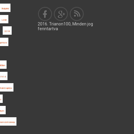
Bulgária
Lenin
2016. Trianon100, Minden jog
fenntartva
2018
gyháza
Bălan
1914
hárd naplója
zs
rium
nemzeti ünnep