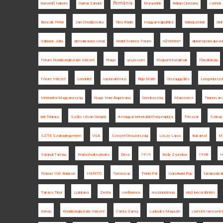
Románia
honvédő háború
Garbai Sándor
Muravidék
Adrian Cioroianu
csehek
Bencsik Péter
Jan Chodějovský
Tilos Rádió
magyar külpolitika
térképzetek
éle
Vallasek Júlia
demarkációs vonal
World Science Forum
nőtörténet
diplomáciai kapcso
Fórum Kisebbségkutató Intézet
Prága
ujszo.com
Központi hatalmak
főreáliskola
Fórum Intézet
Lendület
nacionalizmus
Rigó Máté
Országgyűlés
Lengyelorsz
történelmi Magyarország
Nagy Imre Alapítvány
Gombaszög
Marosvécs
Trianon arc
brit földrajz
Szűts István Gergely
A magyar békeküldöttség naplója
Törcsvár
Szilvay
SZTE Szabadegyetem
USA
Szovjet-Oroszország
Lóczy Lajos
Bukarest
Ma
Sárándi Tamás
Kratochwill ezredes
Déva
1919
Bódy Zsombor
1938
H
Trianon 100 Rubicon
HERITO
Temesvár
Teleki Pál
Ioan-Aurel Pop
tanári pályá
Takács Tibor
Ljubljana
Zenta
conference
revizionizmus
első bécsi döntés
térkép
Kisebbségkutató Intézet
Csinta Samu
Ludovika Magazin
cseh-tót nemzeti 