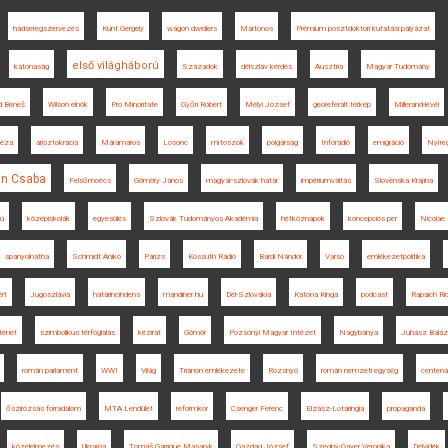
hadseregszervezés
Kunt Gergely
wagon dwellers
Martonos
Prémium posztdoktori kutatási pályázat
első világháború
katonaság
Századok
délszláv kérdés
Ausztria
Magyar Tudomány
d Beneš
Wilson elnök
Pro Minoritate
Győri Róbert
Mélyi József
georeferált térkép
Millerand-levél
Géza
arisztokrácia
Máramaros
Losonc
mítoszok
polgárság
Inforádió
emigráció
Nyíre
án Csaba
Felsőmoécs
Gömöry János
magyar-szlovák határ
impériumváltás
Slovenska Krajina
rú
középiskolák
egyesülés
Szlovák Tudományos Akadémia
hétköznapok
koncepciós per
Nicolae 
spanyolnátha
Schmidt Anikó
Párizs
Kossuth Rádió
Bárdi Nándor
Varsó
emlékezetpolitika
ért
Jugoszlávia
határincindens
mandiner.hu
Dél-Szlovákia
Katona Kinga
podcast
Rapaich Ric
ténet
szimbolikus térfoglalás
kézirat
Gömör
Pozsonyi Magyar Intézet
Nagybánya
Juhász Balá
román parlament
WWI
Világ
Trianon emlékezete
Rozsnyó
román nemzeti egység
centená
őszirózsás forradalom
MTA Lendület
reformkor
Csenger Ferenc
Elzász-Lotaringia
propaganda
közélelmezés
Ukrajna
Tomáš Garrigue Masaryk
Gazdag József
Szeghy-Gayer Veronika
Délvidék