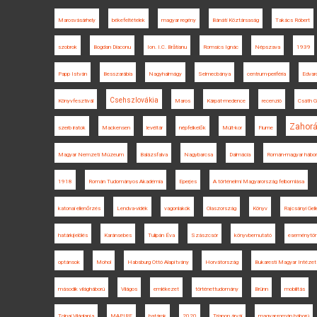
Marosvásárhely
békefeltételek
magyar regény
Bánáti Köztársaság
Takács Róbert
szobrok
Bogdan Diaconu
Ion. I.C. Brătianu
Romsics Ignác
Népszava
1939
Papp István
Besszarábia
Nagyhalmágy
Selmecbánya
centrum-periféria
Edvar
Csehszlovákia
Könyvfesztivál
Maros
Kárpát-medence
recenzió
Csáth 
Zahor
szerb iratok
Mackensen
levéltár
népfelkelők
Múlt-kor
Fiume
Magyar Nemzeti Múzeum
Balázsfalva
Nagybarcsa
Dalmácia
Román-magyar hábo
1918
Román Tudományos Akadémia
Eperjes
A történelmi Magyarország felbomlása
katonai ellenőrzés
Lendva-vidék
vagonlakók
Olaszország
Könyv
Rajcsányi Gell
határkijelölés
Karánsebes
Tulipán Éva
Szászcsór
könyvbemutató
eseménytör
optánsok
Mohol
Habsburg Ottó Alapítvány
Horvátország
Bukaresti Magyar Intézet
második világháború
Világos
emlékezet
történettudomány
Brünn
mobilitás
Tolnai Világlapja
MAPIRE
határok
2020
Trianon árvái
magyar-román háború