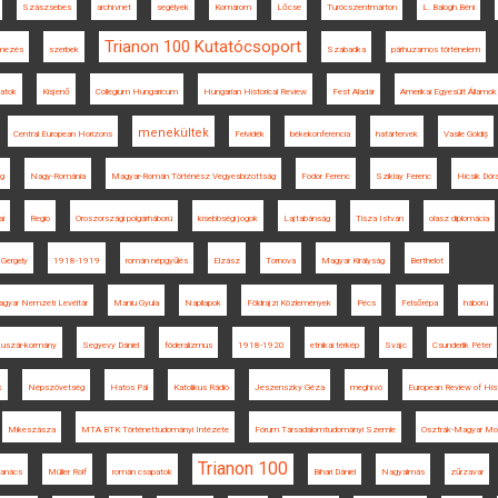
Szászsebes
archívnet
segélyek
Komárom
Lőcse
Turócszentmárton
L. Balogh Béni
Trianon 100 Kutatócsoport
lmezés
szerbek
Szabadka
párhuzamos történelem
latok
Kisjenő
Collegium Hungaricum
Hungarian Historical Review
Fest Aladár
Amerikai Egyesült Államok
menekültek
Central European Horizons
Felvidék
békekonferencia
határtervek
Vasile Goldiș
ág
Nagy-Románia
Magyar-Román Történész Vegyesbizottság
Fodor Ferenc
Sziklay Ferenc
Hicsik Dór
ai
Regio
Oroszországi polgárháború
kisebbségi jogok
Lajtabánság
Tisza István
olasz diplomácia
 Gergely
1918-1919
román népgyűlés
Elzász
Tornova
Magyar Királyság
Berthelot
gyar Nemzeti Levéltár
Maniu Gyula
Napilapok
Földrajzi Közlemények
Pécs
Felsőrépa
háború
uszár-kormány
Segyevy Dániel
föderalizmus
1918-1920
etnikai térkép
Svájc
Csunderlik Péter
k
Népszövetség
Hatos Pál
Katolikus Rádió
Jeszenszky Géza
meghívó
European Review of His
Mikeszásza
MTA BTK Történettudományi Intézete
Fórum Társadalomtudományi Szemle
Osztrák-Magyar Mon
Trianon 100
tanács
Müller Rolf
román csapatok
Bihari Dániel
Nagyalmás
zűrzavar