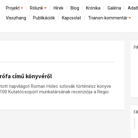
Projekt
Rólunk
Hírek
Blog
Krónika
Galéria
Adat
Visszhang
Publikációk
Kapcsolat
Trianon-kommentár
Előzmények
A kutatócsoport működéséről
Emlék
Dokumentumok
Nemzetközi kontextus: iratok és interpretációk
Munkatársaink
Mene
A trianoni szerződés
Az összeomlás és a magyar társadalom
P
Műhelymunkák
A békerendszer megszilárdulása
Utókor és emlékezet
trófa című könyvéről
látott napvilágot Roman Holec szlovák történész könyve
n 100 Kutatócsoport munkatársának recenziója a Regio
F