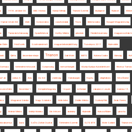
íj
1918. október 30.
BBC History
Károlyi Mihály
Trianoni Szemle
Budapest
Rubicon
Weker
Hajnal István Kör
Zilah
Szászváros
vasútvonalak
Tisza
Békéscsaba
Nyugat-Magyarország
án
Tanácsköztársaság
Gyulafehérvár
Horthy Miklós
pincérek
Friedrich-kormány
magyar-osztrák h
án Ödön
Felsőszék
Szatmárnémeti
magyar békeküldöttség
Tusványos 2017
Ruhr-vidék
Trianon
iadó
Újléta
december elseje
Gali Máté
BBTE
Katona Csaba
Bánság
Rot
Somorja
történelmi mítoszok
Szepesség
nemzetiségek
Közép-Európa Kutatóintézet
Révész Tamás
a7.sk
június 4.
Ada
Az Est
zsidóság
Habsburgok
hvg.hu
világháború
Mezőbánd
ékeszerződés
December 1
Zempléni-hegység
14 pont
évforduló
Jakubecz László
március 15.
Bécs
Magyarosi Sándor
Nagy Szabolcs
török béke
Zeidler Miklós
Székelyföld
Deák Ferenc
eg
Molnár Miklós
Erdélyi Krónika
Clio Intézet
áruhiány
Klubrádió
Kolozsi Ádám
ujkor.hu
zlovakizmus
Duna
Szőts Zoltán Oszkár
Történelmi Szemle
ELTE BTK
Mohr Szilárd
Trianon enc