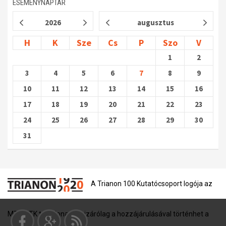
ESEMÉNYNAPTÁR
2026
augusztus
H
K
Sze
Cs
P
Szo
V
1
2
3
4
5
6
7
8
9
10
11
12
13
14
15
16
17
18
19
20
21
22
23
24
25
26
27
28
29
30
31
A Trianon 100 Kutatócsoport logója az
MTA BTK tulajdona, és kizárólag a hozzájárulásával történhet a