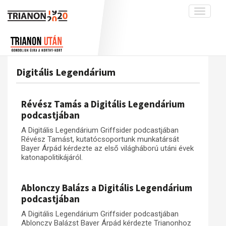
Toggle
navigati
Projekt
Rólunk
Előzmények
Hírek
A kutatócsoport működéséről
Nemzetközi kontextus: iratok és
Digitális Legendárium
interpretációk
Blog
Munkatársaink
Az összeomlás és a magyar társadalom
Krónika
Révész Tamás a Digitális Legendárium
A békerendszer megszilárdulása
Galéria
podcastjában
Utókor és emlékezet
Adatbázis
A Digitális Legendárium Griffsider podcastjában
Révész Tamást, kutatócsoportunk munkatársát
Visszhang
Emlékművek (feltöltés alatt)
Bayer Árpád kérdezte az első világháború utáni évek
katonapolitikájáról.
Publikációk
Menekültek
Kapcsolat
Ablonczy Balázs a Digitális Legendárium
Trianon-kommentár
podcastjában
Dokumentumok
A Digitális Legendárium Griffsider podcastjában
Ablonczy Balázst Bayer Árpád kérdezte Trianonhoz
A trianoni szerződés