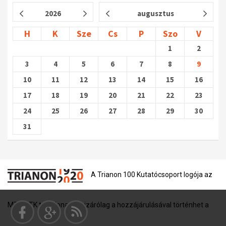
2026
augusztus
H
K
Sze
Cs
P
Szo
V
1
2
3
4
5
6
7
8
9
10
11
12
13
14
15
16
17
18
19
20
21
22
23
24
25
26
27
28
29
30
31
A Trianon 100 Kutatócsoport logója az
MTA BTK tulajdona, és kizárólag a hozzájárulásával történhet a