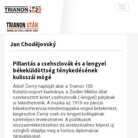
Toggle
navigati
Projekt
Rólunk
Előzmények
Hírek
A kutatócsoport működéséről
Nemzetközi kontextus: iratok és
Jan Chodějovský
interpretációk
Blog
Munkatársaink
Az összeomlás és a magyar társadalom
Krónika
Pillantás a csehszlovák és a lengyel
A békerendszer megszilárdulása
Galéria
békeküldöttség ténykedésének
kulisszái mögé
Utókor és emlékezet
Adatbázis
Adolf Černý naplóját akár a Trianon 100
Visszhang
Emlékművek (feltöltés alatt)
Kutatócsoport kiadványa, a Zeidler Miklós által
Publikációk
szerkesztett kötet csehszlovák (-lengyel) párjának
Menekültek
is tekinthetnénk. A munka az 1919-es párizsi
Kapcsolat
békekonferencia mindennapjaiba enged betekintést,
kiegészítve Černý cseh és lengyel kollégáinak
Trianon-kommentár
személyes levelezésével. A politikusok
visszaemlékezéseihez és levelezéséhez képest új
Dokumentumok
szögből világítja meg a fontos diplomáciai
tárgyalásokat.
A trianoni szerződés