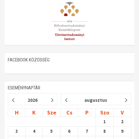
Műhelymunkák
FACEBOOK KÖZÖSSÉG
ESEMÉNYNAPTÁR
2026
augusztus
H
K
Sze
Cs
P
Szo
V
1
2
3
4
5
6
7
8
9