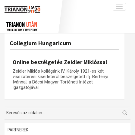
Toggle
navigati
Projekt
Rólunk
Előzmények
Hírek
A kutatócsoport működéséről
Nemzetközi kontextus: iratok és
Collegium Hungaricum
interpretációk
Blog
Munkatársaink
Az összeomlás és a magyar társadalom
Krónika
Online beszélgetés Zeidler Miklóssal
A békerendszer megszilárdulása
Galéria
Zeidler Miklós kollégánk IV. Károly 1921-es két
Utókor és emlékezet
Adatbázis
visszatérési kísérletéről beszélgetett ifj. Bertényi
Ivánnal, a Bécsi Magyar Történeti Intézet
Visszhang
Emlékművek (feltöltés alatt)
igazgatójával.
Publikációk
Menekültek
Kapcsolat
Trianon-kommentár
Dokumentumok
PARTNEREK
A trianoni szerződés