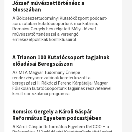
József művészettörténész a
Glosszában
A Bölcsészettudományi Kutatóközpont podcast-
sorozatában kutatócsoportunk munkatársa,
Romsics Gergely beszélgetett Mélyi József
művészettörténésszel a versengő
emlékezetpolitikák konfliktusairól.
A Trianon 100 Kutatócsoport tagjainak
előadásai Beregszászon
Az MTA Magyar Tudomány Ünnepe
rendezvénysorozatának keretei között a
beregszászi II. Rákóczi Ferenc Kárpátaljai Magyar
Főiskolán kutatócsoportunk tagjainak részvételével
került sor szakmai programra.
Romsics Gergely a Károli Gáspár
Református Egyetem podcastjében
A Károli Gáspár Református Egyetem RefCOO – a