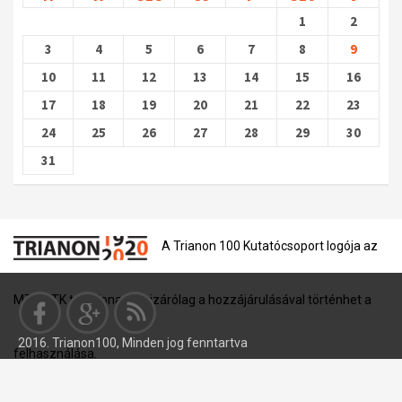
1
2
3
4
5
6
7
8
9
10
11
12
13
14
15
16
17
18
19
20
21
22
23
24
25
26
27
28
29
30
31
A Trianon 100 Kutatócsoport logója az
MTA BTK tulajdona, és kizárólag a hozzájárulásával történhet a
2016. Trianon100, Minden jog fenntartva
felhasználása.