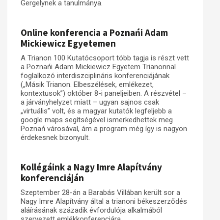
Gergelynek a tanulmánya.
Online konferencia a Poznańi Adam
Mickiewicz Egyetemen
A Trianon 100 Kutatócsoport több tagja is részt vett
a Poznańi Adam Mickiewicz Egyetem Trianonnal
foglalkozó interdiszciplináris konferenciájának
(„Másik Trianon. Elbeszélések, emlékezet,
kontextusok”) október 8-i paneljeiben. A részvétel –
a járványhelyzet miatt – ugyan sajnos csak
„virtuális” volt, és a magyar kutatók legfeljebb a
google maps segítségével ismerkedhettek meg
Poznań városával, ám a program még így is nagyon
érdekesnek bizonyult.
Kollégáink a Nagy Imre Alapítvány
konferenciáján
Szeptember 28-án a Barabás Villában került sor a
Nagy Imre Alapítvány által a trianoni békeszerződés
aláírásának századik évfordulója alkalmából
szervezett emlékkonferenciára.