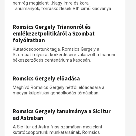
nemrég megjelent, „Nagy Imre és kora.
Tanulmányok, forrásközlések VII” című kiadványa.
Romsics Gergely Trianonról és
emlékezetpolitikáról a Szombat
folyóiratban
Kutatócsoportunk tagja, Romsics Gergely a
Szombat folyóirat körkérdésére válaszolt a trianoni
békeszerződés centenáriuma kapcsán.
Romsics Gergely előadása
Meghívó Romsics Gergely hétfői előadására a
magyar külpolitikai gondolkodás témájában.
Romsics Gergely tanulmánya a Sic Itur
ad Astraban
A Sic Itur ad Astra friss számában megjelent
kutatócsoportunk munkatársának, Romsics