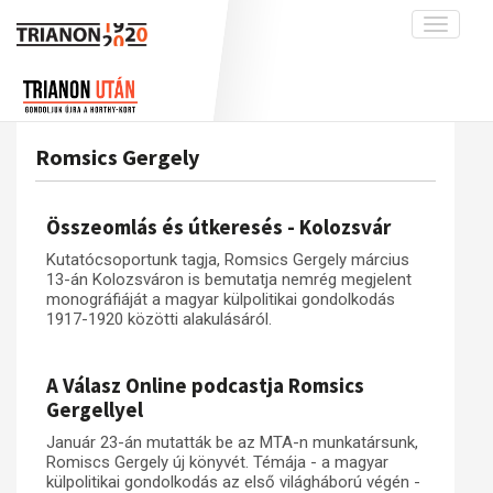
Toggle
navigati
Projekt
Rólunk
Előzmények
Hírek
A kutatócsoport működéséről
Nemzetközi kontextus: iratok és
Romsics Gergely
interpretációk
Blog
Munkatársaink
Az összeomlás és a magyar társadalom
Krónika
Összeomlás és útkeresés - Kolozsvár
A békerendszer megszilárdulása
Galéria
Kutatócsoportunk tagja, Romsics Gergely március
Utókor és emlékezet
Adatbázis
13-án Kolozsváron is bemutatja nemrég megjelent
monográfiáját a magyar külpolitikai gondolkodás
Visszhang
Emlékművek (feltöltés alatt)
1917-1920 közötti alakulásáról.
Publikációk
Menekültek
A Válasz Online podcastja Romsics
Kapcsolat
Gergellyel
Trianon-kommentár
Január 23-án mutatták be az MTA-n munkatársunk,
Dokumentumok
Romiscs Gergely új könyvét. Témája - a magyar
külpolitikai gondolkodás az első világháború végén -
A trianoni szerződés