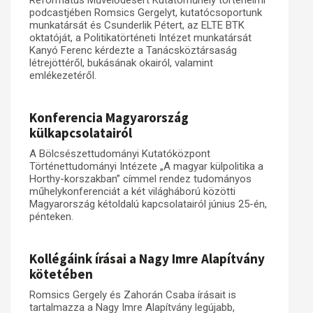
Református Művelődésért Kutatóműhely történelmi
podcastjében Romsics Gergelyt, kutatócsoportunk
munkatársát és Csunderlik Pétert, az ELTE BTK
oktatóját, a Politikatörténeti Intézet munkatársát
Kanyó Ferenc kérdezte a Tanácsköztársaság
létrejöttéről, bukásának okairól, valamint
emlékezetéről.
Konferencia Magyarország
külkapcsolatairól
A Bölcsészettudományi Kutatóközpont
Történettudományi Intézete „A magyar külpolitika a
Horthy-korszakban” címmel rendez tudományos
műhelykonferenciát a két világháború közötti
Magyarország kétoldalú kapcsolatairól június 25-én,
pénteken.
Kollégáink írásai a Nagy Imre Alapítvány
kötetében
Romsics Gergely és Zahorán Csaba írásait is
tartalmazza a Nagy Imre Alapítvány legújabb,