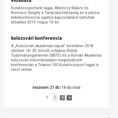
előadása
Kutatócsoportunk tagjai, Ablonczy Balázs és
Romsics Gergely a Tanácsköztársaság és a párizsi
békekonferencia sajátos kapcsolatáról tartottak
előadást 2019. május 10-én.
kolozsvári konferencia
A „Kolozsvári akadémiai napok” keretében 2018.
október 18–20. között, a Babeș-Bolyai
Tudományegyetemen (BBTE) és a Román Akadémia
kolozsvári intézményeiben megrendezett
konferencián a Trianon 100 Kutatócsoport tagjai is
részt vettek.
összesen: 21 db
| 18 db/oldal
1
2