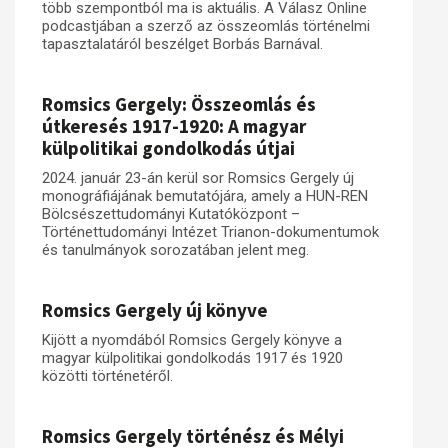
több szempontból ma is aktuális. A Válasz Online
podcastjában a szerző az összeomlás történelmi
Műhelymunkák
tapasztalatáról beszélget Borbás Barnával.
Romsics Gergely: Összeomlás és
útkeresés 1917-1920: A magyar
külpolitikai gondolkodás útjai
2024. január 23-án kerül sor Romsics Gergely új
monográfiájának bemutatójára, amely a HUN-REN
Bölcsészettudományi Kutatóközpont –
Történettudományi Intézet Trianon-dokumentumok
és tanulmányok sorozatában jelent meg.
Romsics Gergely új könyve
Kijött a nyomdából Romsics Gergely könyve a
magyar külpolitikai gondolkodás 1917 és 1920
közötti történetéről.
Romsics Gergely történész és Mélyi