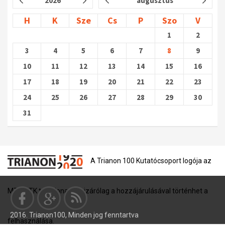
2026
augusztus
H
K
Sze
Cs
P
Szo
V
1
2
3
4
5
6
7
8
9
10
11
12
13
14
15
16
17
18
19
20
21
22
23
24
25
26
27
28
29
30
31
A Trianon 100 Kutatócsoport logója az
MTA BTK tulajdona, és kizárólag a hozzájárulásával történhet a
2016. Trianon100, Minden jog fenntartva
felhasználása.