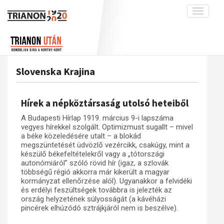
Toggle
navigati
Projekt
Rólunk
Előzmények
Hírek
A kutatócsoport működéséről
Nemzetközi kontextus: iratok és
Slovenska Krajina
interpretációk
Blog
Munkatársaink
Az összeomlás és a magyar társadalom
Krónika
Hírek a népköztársaság utolsó heteiből
A békerendszer megszilárdulása
Galéria
A Budapesti Hírlap 1919. március 9-i lapszáma
Utókor és emlékezet
Adatbázis
vegyes hírekkel szolgált. Optimizmust sugallt – mivel
a béke közeledésére utalt – a blokád
Visszhang
Emlékművek (feltöltés alatt)
megszüntetését üdvözlő vezércikk, csakúgy, mint a
készülő békefeltételekről vagy a „tótországi
Publikációk
Menekültek
autonómiáról” szóló rövid hír (igaz, a szlovák
többségű régió akkorra már kikerült a magyar
Kapcsolat
kormányzat ellenőrzése alól). Ugyanakkor a felvidéki
Trianon-kommentár
és erdélyi feszültségek továbbra is jelezték az
ország helyzetének súlyosságát (a kávéházi
Dokumentumok
pincérek elhúzódó sztrájkjáról nem is beszélve).
A trianoni szerződés