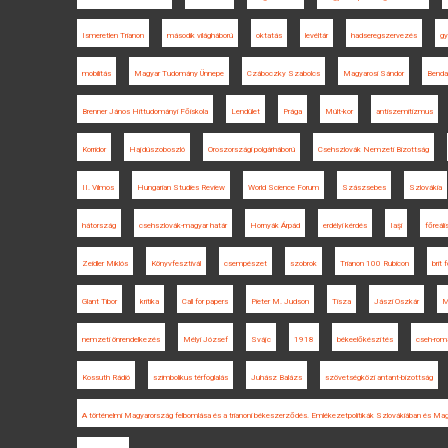
Ismeretlen Trianon
második világháború
oktatás
levéltár
hadseregszervezés
gy
mobilitás
Magyar Tudomány Ünnepe
Czáboczky Szabolcs
Magyarosi Sándor
Benda 
Brenner János Hittudományi Főiskola
Lendület
Prága
Múlt-kor
antiszemitizmus
Korridor
Hajdúszoboszló
Oroszországi polgárháború
Csehszlovák Nemzeti Bizottság
II. Vilmos
Hungarian Studies Review
World Science Forum
Szászsebes
Szlovákia
hátország
csehszlovák-magyar határ
Hornyák Árpád
erdélyi kérdés
Iaşi
főreáli
Zeidler Miklós
Könyvfesztivál
csempészet
szobrok
Trianon 100 Rubicon
brit 
Glant Tibor
kritika
Call for papers
Pieter M. Judson
Tisza
Jászi Oszkár
M
nemzeti önrendelkezés
Mélyi József
Svájc
1918
békeelőkészítés
cseh-rom
Kossuth Rádió
szimbolikus térfoglalás
Juhász Balázs
szövetségközi antant-bizottság
A történelmi Magyarország felbomlása és a trianoni békeszerződés. Emlékezetpolitikák Szlovákiában és Ma