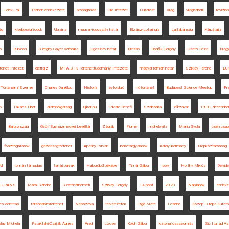
Teleki Pál
Trianon emlékezete
propaganda
Clio Intézet
Bukarest
Világ
világháború
revizio
ág
kisebbségi jogok
Ukrajna
magyar-jugoszláv határ
Elzász-Lotaringia
Lajtabánság
Kárpátalja
ó
Rubicon
Szeghy-Gayer Veronika
jugoszláv határ
Brassó
Bödők Gergely
Csáth Géza
Nagy
rténeti Intézet
életrajz
MTA BTK Történettudományi Intézete
magyar-román határ
Sziklay Ferenc
BU
Történelmi Szemle
Charles Daniélou
História
évforduló
nőtörténet
Budapest Science Meetup
Fr
p
Takács Tibor
állampolgárság
ujkor.hu
Edvard Beneš
Szabadka
zűrzavar
1918. december
Bajorország
Győri Egyházmegyei Levéltár
Zágráb
Fiume
műhelyvita
Maniu Gyula
cseh csap
fosztogatások
gazdaságtörténet
Apáthy István
béketárgyalások
Károlyi-kormány
Népköztársaság
ia
román támadás
tanári pályák
Háborúból békébe
Timár Gábor
Ipoly
Horthy Miklós
Délvid
STRANS
Márai Sándor
Szatmárnémeti
Szilvay Gergely
14 pont
2020.
Napilapok
emlékez
es identitás
társadalomtörténet
Népszava
térképzetek
Rigó Máté
Losonc
Közép-Európa Kutató
slav Michela
Patakfalvi-Czirják Ágnes
Arad
Lőcse
Koloh Gábor
katonai összeomlás
Sic Itur ad As