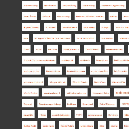
Németország
államfordulat
nemzetőrség
Gombaszög
Történeti Magyarország
Vavro Šrobár
Erőszak
Olaszország
Budapest Főváros Levéltára
kiállítás
Báns
Bogdan Diaconu
Századok
Henri Berthelot
Karánsebes
Szeged
Schmidt Anik
USA
Az Egyesült Államok útja Trianonhoz
1918. október 30.
Mackensen
Politikatö
Dráva
1914
Dalmácia
Pálvölgyi Balázs
Takács Róbert
Friedrich-kormány
Szlovák Tudományos Akadémia
emlékérmék
adatbázis
Nagybánya
Budapesti Hírla
spai egyezmény
Romsics Ignác
Marius Cosmeanu
román népgyűlés
Dél-Szlovákia
gabonacsempészet
Magyar Királyság
Wekerle Sándor
Balázsfalva
Vallasek Júlia
konferenc
Közép-Európa
román parlament
történelmi mítoszok
Krizmanics Réka
Rozsnyó
Román-magyar háború
Ljubljana
Burgenland
Erdélyi Múzeum
NEPO
repatriálás
interjú
vasúti közlekedés
1939
népszavazás
Komárom
több
Európa Rádió
szerb iratok
Kolozsi Ádám
Mikeszásza
Déda
kézirat
Miro