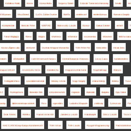
Katolikus Rádió
Kassa
Uzonyi Anita
Segyevy Dániel
Szlovák Tanácsköztársaság
Neuilly
is
ti Múzeum
Mezőbánd
Szőts Zoltán Oszkár
Bártfa
emlékezet
irredentizmus
Romsics Gergely
középiskolák
Bencsik Péter
MAPIRE
Bukovszky László
Elzász
Garbai Sándor
antant
T
Tolnai Világlapja
Róma
Világos
Martonos
reformkor
összeomlás
München
Békéscsaba
Kovács Ágnes Lilla
archívnet
Osztrák-Magyar Monarchia
Tóth Péter Pál
török béke
Hicsik Dóra
nárium
áttelepültek
cseh-tót nemzeti tanács
Central European Horizons
Lóczy Lajos
határincindens
 Magyar Intézet
Jeszenszky Géza
mandiner.hu
magyar-osztrák határ
Nagyhalmágy
Kisinyov
Szilágyillésfalva
szociáldemokraták
Dékány István
Nagy Gergely
etnikai térkép
Batrina
Tusv
SZ
Nyíregyháza
Benedek Elek
könyvbemutató
migráció
Klubrádió
Bulgária
Egry Gábor
saság
diplomáciai kapcsolatok
Pécs
egyesülés
Ludovika Magazin
zsidóság
Szászcsór
Pán
Deák Ferenc
Krónika
Hajnal István Kör
Jakubecz László
Habsburgok
Göncz László
Tisza I
NKE EJKK Közép-Európa Kutatóintézet
Tóth István
Tóth László
Nyugat-Magyarország
Párizsi békekon