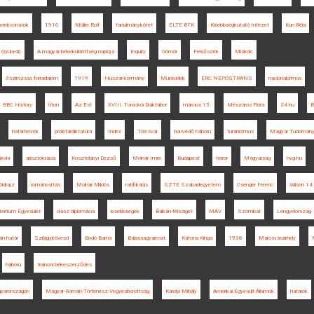
erekvonatok
1916
Müller Rolf
tanulmánykötet
ELTE BTK
Kisebbségkutató Intézet
Kun Béla
Gyula-díj
A magyar békeküldöttség naplója
Inquiry
Gömör
Felsőszék
Miskolc
őszirózsás forradalom
1919
Huszár-kormány
Muravidék
ERC NEPOSTRANS
nacionalizmus
BBC History
Úton
Az Est
XVIII. Torockói Diáktábor
március 15.
Mészáros Flóra
24.hu
B
határtervek
proletárdiktatúra
Index
Törcsvár
honvédő háború
turanizmus
Magyar Tudomán
skola
arisztokrácia
Kosztolányi Dezső
Molnár Imre
Budapest
terror
Magyarság
hvg.hu
földrajz
románosítás
Molnár Miklós
ratifikálás
SZTE Szabadegyetem
Csenger Ferenc
Wilson 14 
eritum Egyesület
olasz diplomácia
kisebbségek
Balkán-félsziget
MÁV
Szombat
Lengyelország
án határ
Szilágykövesd
Bodó Barna
Balassagyarmat
Katona Kinga
1938
Marosvásárhely
háború
trianoni békeszerződés
gyarországon
Magyar-Román Történész Vegyesbizottság
Károlyi Mihály
Amerikai Egyesült Államok
határok