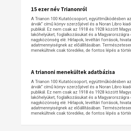
15 ezer név Trianonról
A Trianon 100 Kutatócsoport, együttműködésben az ad
árvák” című könyv szerzőjével és a Noran Libro kiadó
publikál. Ez nem csak az 1918 és 1928 között Magya
lakóhelyüket, foglalkozásukat és a Magyarországra 
nagyközönség elé. Hírlapok, levéltári források, hiva
adatmennyiségnek az előállításában. Természetesen
menekültnek csak töredéke, de fontos lépés a tört
A trianoni menekültek adatbázisa
A Trianon 100 Kutatócsoport, együttműködésben az ad
árvák” című könyv szerzőjével és a Noran Libro kiadó
publikál. Ez nem csak az 1918 és 1928 között Magya
lakóhelyüket, foglalkozásukat és a Magyarországra 
nagyközönség elé. Hírlapok, levéltári források, hiva
adatmennyiségnek az előállításában. Természetesen
menekültnek csak töredéke, de fontos lépés a tört