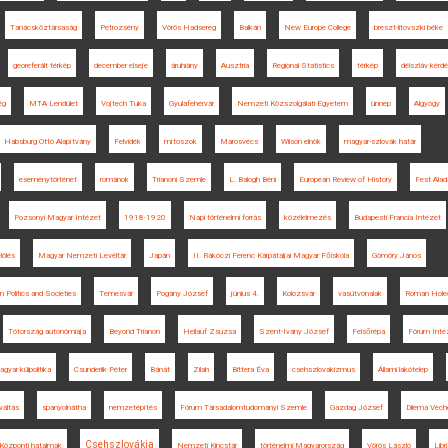
Tanácsköztársaság
Petrozsény
Vörös Hadsereg
Balkán
New Europe College
breszt-litovszki béke
georeferált térkép
december elseje
áruhiány
Ausztria
Regional Statistics
térkép
délszláv kérd
ég
MTA Lendület
Vojtech Tuka
Gyulafehérvár
Nemzeti Közszolgálati Egyetem
ünnep
Algyógy
Habsburg Ottó Alapítvány
Felvidék
mítoszok
Marosvécs
Wilson elnök
magyar-szlovák határ
eseménytörténet
románok
Trianoni Szemle
L. Balogh Béni
European Review of History
Fest Alad
Pozsonyi Magyar Intézet
1918-1920
Napi történelmi forrás
közélelmezés
Budapesti Francia Intézet
lölés
Magyar Nemzeti Levéltár
Japán
II. Rákóczi Ferenc Kárpátaljai Magyar Főiskola
Gömöry János
 Politics and Societies
Temesvár
Pogány József
június 4.
Kolozsvár
vasútvonalak
Roman Hole
Tótország autonómiája
Beyond Trianon
Heilauf Zsuzsa
Szent-Ivány József
Felsőrépa
Fórum Inté
gyar külpolitika
Csunderlik Péter
Bánát
Zilah
Bittera Éva
csehszlovakizmus
Állami lakótelep
váltás
spanyolnátha
nemzetépítés
Fórum Társadalomtudományi Szemle
Gazdag József
Dilema Vech
Csehszlovákia
Központi hatalmak
Nemzeti Kincstár
történelmi Magyarország
Vörös László
Libr