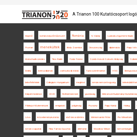
A Trianon 100 Kutatócsoport logó
Románia
Kisjenő
kortárs képzőművészet
IV. Károly
Ludovika Egyetemi Kiadó
menekültek
Poznan
Bódy Zsombor
Oroszország
diplomácia
Papp Istv
Kratochwill ezredes
Tilos Rádió
Fodor Ferenc
Szerb-Horvát-Szlovén Királyság
Szibér
Erdély
kérészállamok
csehszlovák iratok
Turócszentmárton
HVG
Beregszász
békefeltételek
Collegium Hungaricum
meghívó
román nemzeti egység
békeküldötts
Kárpát-medence
2020
Rothermere lord
gazdaság
Bölcsészettudományi Kutatóköz
Földrajzi Közlemények
emigráció
polgárság
Pozsony
Papp Károly
Hideg
Léva
közvéleménykutatás
első bécsi döntés
Wintermantel Péter
Pro Minoritate
román csapatok
Filep Tamás Gusztáv
déli határ
Woodrow Wilson
nemzetiségek