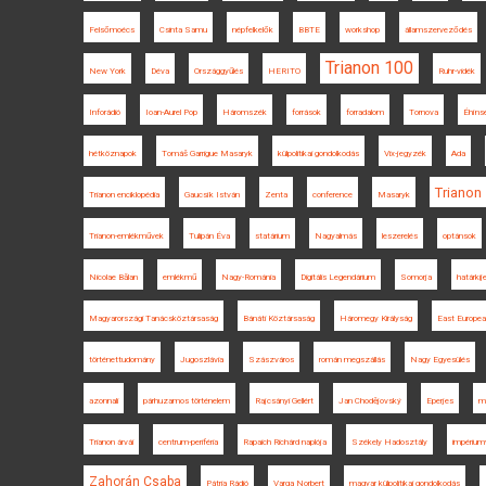
Felsőmoécs
Csinta Samu
népfelkelők
BBTE
workshop
államszerveződés
Trianon 100
New York
Déva
Országgyűlés
HERITO
Ruhr-vidék
Inforádió
Ioan-Aurel Pop
Háromszék
források
forradalom
Tornova
Éhíns
hétköznapok
Tomáš Garrigue Masaryk
külpolitikai gondolkodás
Vix-jegyzék
Ada
Trianon
Trianon enciklopédia
Gaucsík István
Zenta
conference
Masaryk
Trianon-emlékművek
Tulipán Éva
statárium
Nagyalmás
leszerelés
optánsok
Nicolae Bălan
emlékmű
Nagy-Románia
Digitális Legendárium
Somorja
határkije
Magyarországi Tanácsköztársaság
Bánáti Köztársaság
Háromegy Királyság
East European
történettudomány
Jugoszlávia
Szászváros
román megszállás
Nagy Egyesülés
azonnali
párhuzamos történelem
Rajcsányi Gellért
Jan Chodějovský
Eperjes
ma
Trianon árvái
centrum-periféria
Rapaich Richárd naplója
Székely Hadosztály
impérium
Zahorán Csaba
Pátria Rádió
Varga Norbert
magyar külpolitikai gondolkodás