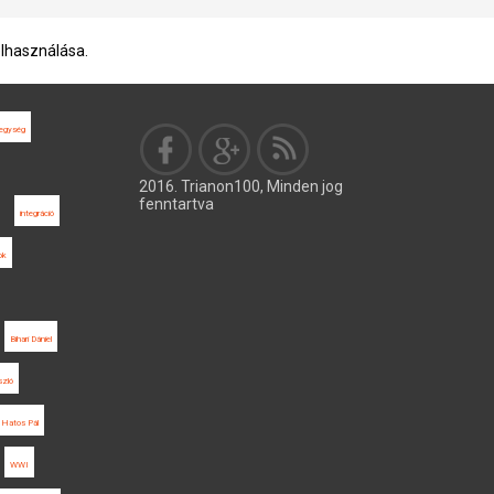
elhasználása.
hegység
2016. Trianon100, Minden jog
fenntartva
integráció
ok
Bihari Dániel
szló
Hatos Pál
WWI