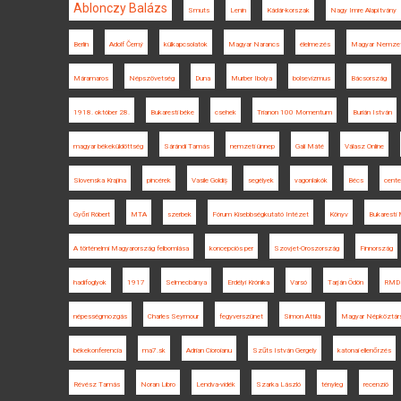
Ablonczy Balázs
Smuts
Lenin
Kádár-korszak
Nagy Imre Alapítvány
Berlin
Adolf Černý
külkapcsolatok
Magyar Narancs
élelmezés
Magyar Nemze
Máramaros
Népszövetség
Duna
Murber Ibolya
bolsevizmus
Bácsország
1918. október 28.
Bukaresti béke
csehek
Trianon 100 Momentum
Burián István
magyar békeküldöttség
Sárándi Tamás
nemzeti ünnep
Gali Máté
Válasz Online
Slovenska Krajina
pincérek
Vasile Goldiș
segélyek
vagonlakók
Bécs
cente
Győri Róbert
MTA
szerbek
Fórum Kisebbségkutató Intézet
Könyv
Bukaresti
A történelmi Magyarország felbomlása
koncepciós per
Szovjet-Oroszország
Finnország
hadifoglyok
1917
Selmecbánya
Erdélyi Krónika
Varsó
Tarján Ödön
RMD
népességmozgás
Charles Seymour
fegyverszünet
Simon Attila
Magyar Népköztár
békekonferencia
ma7.sk
Adrian Cioroianu
Szűts István Gergely
katonai ellenőrzés
Révész Tamás
Noran Libro
Lendva-vidék
Szarka László
tényleg
recenzió