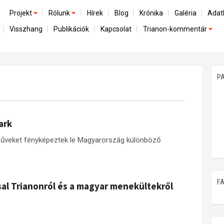
Projekt
Rólunk
Hírek
Blog
Krónika
Galéria
Adat
Visszhang
Publikációk
Kapcsolat
Trianon-kommentár
Előzmények
A kutatócsoport működéséről
Emlék
Dokumentumok
Nemzetközi kontextus: iratok és interpretációk
Munkatársaink
Mene
A trianoni szerződés
Az összeomlás és a magyar társadalom
P
Műhelymunkák
A békerendszer megszilárdulása
Utókor és emlékezet
ark
műveket fényképeztek le Magyarország különböző
F
sal Trianonról és a magyar menekültekről