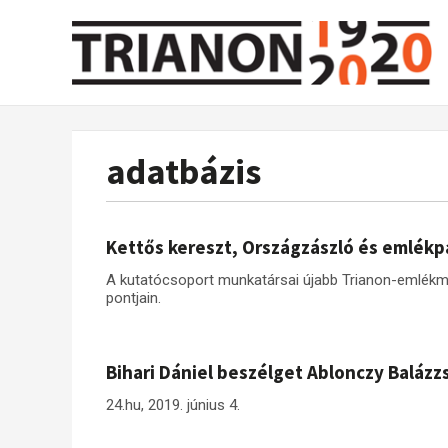
adatbázis
Kettős kereszt, Országzászló és emlékp
A kutatócsoport munkatársai újabb Trianon-emlék
pontjain.
Bihari Dániel beszélget Ablonczy Balázz
24.hu, 2019. június 4.