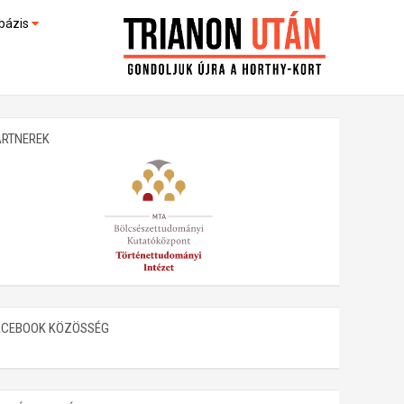
bázis
művek (feltöltés alatt)
kültek
ARTNEREK
ACEBOOK KÖZÖSSÉG