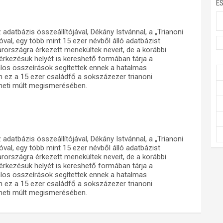
E
atbázis összeállítójával, Dékány Istvánnal, a „Trianoni
val, egy több mint 15 ezer névből álló adatbázist
rországra érkezett menekültek neveit, de a korábbi
érkezésük helyét is kereshető formában tárja a
talos összeírások segítettek ennek a hatalmas
 ez a 15 ezer családfő a sokszázezer trianoni
éneti múlt megismerésében.
atbázis összeállítójával, Dékány Istvánnal, a „Trianoni
val, egy több mint 15 ezer névből álló adatbázist
rországra érkezett menekültek neveit, de a korábbi
érkezésük helyét is kereshető formában tárja a
talos összeírások segítettek ennek a hatalmas
 ez a 15 ezer családfő a sokszázezer trianoni
éneti múlt megismerésében.