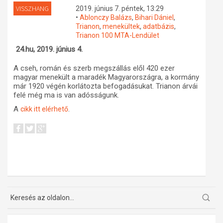
VISSZHANG
2019. június 7. péntek, 13:29
Műhelymunkák
•
Ablonczy Balázs
,
Bihari Dániel
,
Trianon
,
menekültek
,
adatbázis
,
Trianon 100 MTA-Lendület
24.hu, 2019. június 4.
A cseh, román és szerb megszállás elől 420 ezer
magyar menekült a maradék Magyarországra, a kormány
már 1920 végén korlátozta befogadásukat. Trianon árvái
felé még ma is van adósságunk.
A
.
cikk itt elérhető