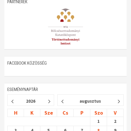
PARTNEREK
FACEBOOK KÖZÖSSÉG
ESEMÉNYNAPTÁR
2026
augusztus
H
K
Sze
Cs
P
Szo
V
1
2
3
4
5
6
7
8
9