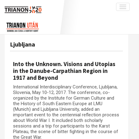
Toggle
navigati
Projekt
Rólunk
Előzmények
Hírek
A kutatócsoport működéséről
Nemzetközi kontextus: iratok és
Ljubljana
interpretációk
Blog
Munkatársaink
Az összeomlás és a magyar társadalom
Krónika
Into the Unknown. Visions and Utopias
A békerendszer megszilárdulása
Galéria
in the Danube-Carpathian Region in
1917 and Beyond
Utókor és emlékezet
Adatbázis
International Interdisciplinary Conference, Ljubljana,
Visszhang
Emlékművek (feltöltés alatt)
Slovenia, May 10-12, 2017. The conference, co-
Publikációk
organized by the Institute for German Culture and
Menekültek
the History of South Eastern Europe at LMU
Kapcsolat
(Munich) and Ljubljana University, added an
important event to the centennial reflection process
Trianon-kommentár
about World War I. It included both scholarly
sessions and a trip for participants to the Karst
Dokumentumok
Plateau, the scene of bitter fighting in the course of
the Great War.
A trianoni szerződés