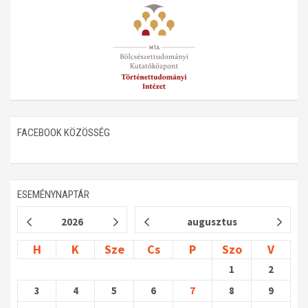
Műhelymunkák
FACEBOOK KÖZÖSSÉG
ESEMÉNYNAPTÁR
2026
augusztus
H
K
Sze
Cs
P
Szo
V
1
2
3
4
5
6
7
8
9