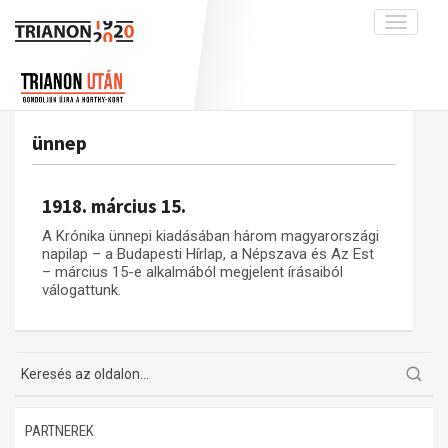
Toggle
navigati
Projekt
Rólunk
Előzmények
Hírek
A kutatócsoport működéséről
Nemzetközi kontextus: iratok és
ünnep
interpretációk
Blog
Munkatársaink
Az összeomlás és a magyar társadalom
Krónika
1918. március 15.
A békerendszer megszilárdulása
Galéria
A Krónika ünnepi kiadásában három magyarországi
Utókor és emlékezet
Adatbázis
napilap – a Budapesti Hírlap, a Népszava és Az Est
– március 15-e alkalmából megjelent írásaiból
Visszhang
Emlékművek (feltöltés alatt)
válogattunk.
Publikációk
Menekültek
Kapcsolat
Trianon-kommentár
Dokumentumok
PARTNEREK
A trianoni szerződés