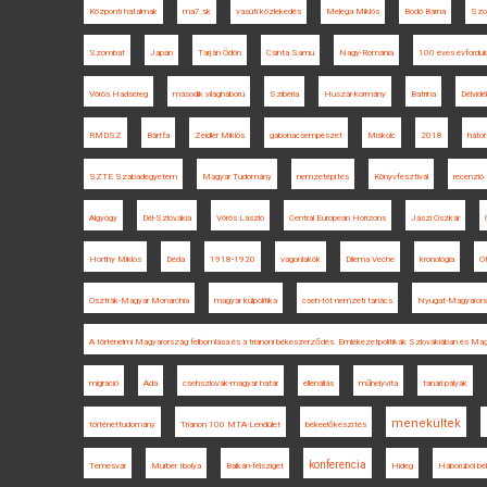
Központi hatalmak
ma7.sk
vasúti közlekedés
Melega Miklós
Bodó Barna
Szo
Szombat
Japán
Tarján Ödön
Csinta Samu
Nagy-Románia
100 éves évfordul
Vörös Hadsereg
második világháború
Szibéria
Huszár-kormány
Batrina
Délvidé
RMDSZ
Bártfa
Zeidler Miklós
gabonacsempészet
Miskolc
2018
háto
SZTE Szabadegyetem
Magyar Tudomány
nemzetépítés
Könyvfesztivál
recenzió
Algyógy
Dél-Szlovákia
Vörös László
Central European Horizons
Jászi Oszkár
Horthy Miklós
Déda
1918-1920
vagonlakók
Dilema Veche
kronológia
Ot
Osztrák-Magyar Monarchia
magyar külpolitika
cseh-tót nemzeti tanács
Nyugat-Magyaror
A történelmi Magyarország felbomlása és a trianoni békeszerződés. Emlékezetpolitikák Szlovákiában és Ma
migráció
Ada
csehszlovák-magyar határ
ellenállás
műhelyvita
tanári pályák
menekültek
történettudomány
Trianon 100 MTA-Lendület
békeelőkészítés
konferencia
Temesvár
Murber Ibolya
Balkán-félsziget
Hideg
Háborúból bé