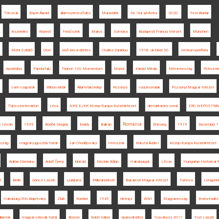
Törcsvár
Bayer Árpád
államszerveződés
Muravidék
Sic Itur ad Astra
2020.
Fest Aladár
k
leszerelés
Kisjenő
Felsőszék
Maros
Somorja
Budapesti Francia Intézet
München
Mohr Szilárd
Úton
első bécsi döntés
Charles Daniélou
1918. október 30.
centrum-periféria
repatriálás
Pándorfalu
Trianon 100 Momentum
Mohol
Károlyi Mihály
Németország
Petrozsé
cseh csapatok
Wilson elnök
Állami lakótelep
Rozsnyó
vasútvonalak
Pozsonyi Magyar Intézet
Turócszentmárton
Léva
NKE EJKK Közép-Európa Kutatóintézet
demarkációs vonal
ERC NEPOSTR
Románia
 István
1939
Bödők Gergely
Erdély
Balkán
Éhínség
1919
December 1
rszág
magyar-jugoszláv határ
Jan Chodějovský
mítoszok
Kolozsi Ádám
Közép-Európa Kutatóintézet
Adrian Cioroianu
Adolf Černý
blokád
Nicolae Bălan
Habsburgok
Lőcse
Hungarian Historical 
t
Berlin
Göncz László
Ljubljana
Millerand-levél
Bukaresti Magyar Intézet
Tornova
Lengyelo
Habsburg Ottó Alapítvány
Zilah
Korridor
1945
életrajz
WWI
Magyarország
Kratochwill 
llamok
magyar-szlovák határ
Brassó
Koloh Gábor
spanyolnátha
Tusványos 2017
Tost László