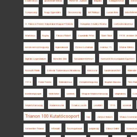
Csáth Géza
georeferált térkép
Pieter M. Judson
Bulgária
Szilágykövesd
Steve
Szepesség
Nagy Egyesülés
Oroszország
brit földrajz
Lucian Boia
békefeltéte
II. Rákóczi Ferenc Kárpátaljai Magyar Főiskola
Hungarian Studies Review
csehszlovakizmus
Martonos
hvg.hu
Takács Róbert
Csunderlik Péter
Glant Tibor
1918. október 2
román nemzeti egység
legionáriusok
Elzász-Lotaringia
március 15.
Molnár Miklós
Digitális Legendárium
Benedek Elek
társadalomtörténet
Nemzeti Közszolgálati Egyetem
Kossuth Rádió
Szlovák Tudományos Akadémia
Kolozsvár
tanulmánykötet
Klubrádió
1914
Fodor Ferenc
föderalizmus
Zempléni-hegység
Bogdan Diaconu
Tilos Rád
kisebbségi jogok
török béke
szerbek
Magyar Népköztársaság
világháború
Czá
Népköztársaság
Kádár-korszak
Szarka László
Lendület
1916
azonnali
Trianon 100 Kutatócsoport
Iaşi
Juhász Balázs
Marius Cosmean
Ismeretlen Trianon
Inforádió
fosztogatások
polgárság
Válasz Online
Szászcsó