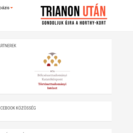
bázis
művek (feltöltés alatt)
kültek
ARTNEREK
ACEBOOK KÖZÖSSÉG