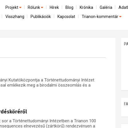
Projekt
Rólunk
Hírek
Blog
Krónika
Galéria
Adat
Visszhang
Publikációk
Kapcsolat
Trianon-kommentár
Előzmények
A kutatócsoport működéséről
Emlék
Dokumentumok
Nemzetközi kontextus: iratok és interpretációk
Munkatársaink
Mene
A trianoni szerződés
Az összeomlás és a magyar társadalom
P
Műhelymunkák
A békerendszer megszilárdulása
Utókor és emlékezet
yi Kutatóközpontja a Történettudományi Intézet
al emlékezik meg a birodalmi összeomlás és a
F
désköréről
 sor a Történettudományi Intézetben a Trianon 100
onsequences elnevezésű (zártkörű) rendezvényen a