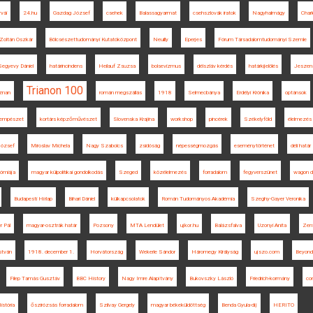
rvái
24.hu
Gazdag József
csehek
Balassagyarmat
csehszlovák iratok
Nagyhalmágy
Char
Zoltán Oszkár
Bölcsészettudományi Kutatóközpont
Neuilly
Eperjes
Fórum Társadalomtudományi Szemle
Segyevy Dániel
határincindens
Heilauf Zsuzsa
bolsevizmus
délszláv kérdés
határkijelölés
Jeszen
Trianon 100
znan
román megszállás
1918
Selmecbánya
Erdélyi Krónika
optánsok
empészet
kortárs képzőművészet
Slovenska Krajina
workshop
pincérek
Székelyföld
élelmezés
József
Miroslav Michela
Nagy Szabolcs
zsidóság
népességmozgás
eseménytörténet
déli határ
ómiája
magyar külpolitikai gondolkodás
Szeged
közélelmezés
forradalom
fegyverszünet
wagon d
Budapesti Hírlap
Bihari Dániel
külkapcsolatok
Román Tudományos Akadémia
Szeghy-Gayer Veronika
r Pál
magyar-osztrák határ
Pozsony
MTA Lendület
ujkor.hu
Balázsfalva
Uzonyi Anita
Zen
István
1918. december 1.
Horvátország
Wekerle Sándor
Háromegy Királyság
ujszo.com
Beyond
Filep Tamás Gusztáv
BBC History
Nagy Imre Alapítvány
Bukovszky László
Friedrich-kormány
co
istória
őszirózsás forradalom
Szilvay Gergely
magyar békeküldöttség
Benda Gyula-díj
HERITO