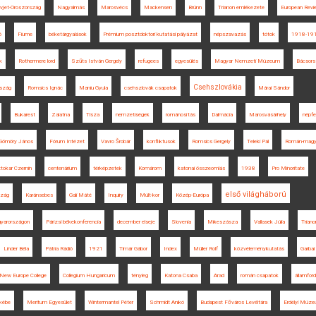
vjet-Oroszország
Nagyalmás
Marosvécs
Mackensen
Brünn
Trianon emlékezete
European Revi
ó
Fiume
béketárgyalások
Prémium posztdoktori kutatási pályázat
népszavazás
tótok
1918-19
k
Rothermere lord
Szűts István Gergely
refugees
egyesülés
Magyar Nemzeti Múzeum
Bácsors
Csehszlovákia
rszág
Romsics Ignác
Maniu Gyula
csehszlovák csapatok
Márai Sándor
Bukarest
Zalatna
Tisza
nemzetiségek
románosítás
Dalmácia
Marosvásárhely
népfe
Gömöry János
Fórum Intézet
Vavro Šrobár
konfliktusok
Romsics Gergely
Teleki Pál
Román-magya
tokar Czernin
centenárium
térképzetek
Komárom
katonai összeomlás
1938
Pro Minoritate
első világháború
szág
Karánsebes
Gali Máté
Inquiry
Múlt-kor
Közép-Európa
gyarországon
Párizsi békekonferencia
december elseje
Slovenia
Mikeszásza
Vallasek Júlia
Trian
Linder Béla
Pátria Rádió
1921
Timár Gábor
Index
Müller Rolf
közvéleménykutatás
Garbai
New Europe College
Collegium Hungaricum
tényleg
Katona Csaba
Arad
román csapatok
államford
kébe
Meritum Egyesület
Wintermantel Péter
Schmidt Anikó
Budapest Főváros Levéltára
Erdélyi Múz