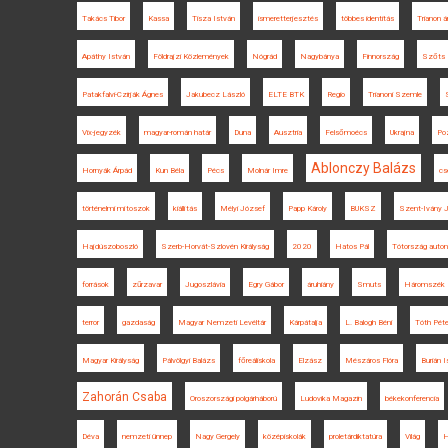
Takács Tibor
Kassa
Tisza István
ismeretterjesztés
többes identitás
Trianon á
Apáthy István
Földrajzi Közlemények
Nógrád
Nagybánya
Finnország
Szőts 
Patakfalvi-Czirják Ágnes
Jakubecz László
ELTE BTK
Regio
Trianoni Szemle
Vix-jegyzék
magyar-román határ
Duna
Ausztria
Felsőmoécs
Ukrajna
Po
Ablonczy Balázs
Hornyák Árpád
Kun Béla
Pécs
Molnár Imre
cs
történelmi mítoszok
kiállítás
Mélyi József
Papp Károly
BUKSZ
Szent-Ivány 
Hajdúszoboszló
Szerb-Horvát-Szlovén Királyság
2020
Hatos Pál
Tótország auton
források
zűrzavar
Jugoszlávia
Egry Gábor
áruhiány
Smuts
Háromszék
terror
gazdaság
Magyar Nemzeti Levéltár
Kárpátalja
L. Balogh Béni
Tóth Péte
Magyar Királyság
Pálvölgyi Balázs
főreáliskola
Elzász
Mészáros Flóra
Burián 
Zahorán Csaba
Oroszországi polgárháború
Ludovika Magazin
békekonferencia
Déva
nemzeti ünnep
Nagy Gergely
középiskolák
proletárdiktatúra
Világ
H