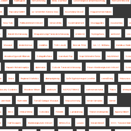
 Jobbitt
hadifoglyok
nemzetőrség
Bódy Zsombor
szövetségközi antant-bizottság
Nemzeti Kincstár
lek
Rajcsányi Gellért
az Ismeretlen Katona Sírja
Kosztolányi Dezső
magyar-román háború
New York
Politikatörténeti Intézet
Simon Attila
Szatmárnémeti
Országgyűlés
összeomlás
e
8.
Bánáti Köztársaság
Magyarországi Tanácsköztársaság
emlékmű
Nyíregyháza
archívnet
Lóc
Masaryk
irredentizmus
mobilitás
Tóth László
Bencsik Péter
Ion. I.C. Brătianu
Katolikus Rádió
Amerikai Egyesült Államok
Szilágyillésfalva
Ioan-Aurel Pop
Napi történelmi forrás
helytörténet
Száz
Rapaich Richárd naplója
diplomácia
Szlovák Tanácsköztársaság
Fórum Kisebbségkutató Intézet
Szás
ió
Dráva
Regional Statistics
állampolgárság
Győri Egyházmegyei Levéltár
csendőrség
Népszava
boczky Szabolcs
Woodrow Wilson
adatbázis
NEPOSTRANS
cseh-román határ
Párizs
áttelepü
Libri Kiadó
Ruhr-vidék
Tomáš Garrigue Masaryk
Népszövetség
román támadás
Gömör
u
Bécs
etnikai térkép
Szlovákia
Felvidék
Lajtabánság
Trianon enciklopédia
Apponyi Albert
r
Call for papers
Kisebbségkutató Intézet
Bittera Éva
Losonc
Edvard Beneš
XVIII. Torockói Diák