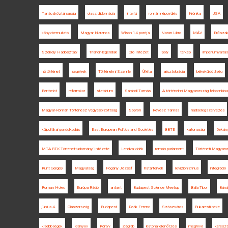
Tanácsköztársaság
olasz diplomácia
interjú
román népgyűlés
Krónika
USA
könyvbemutató
Magyar Narancs
Wilson 14 pontja
Noran Libro
MÁV
Erősza
Székely Hadosztály
Trianon-legendák
Clio Intézet
Ipoly
térkép
impériumváltás
nőtörténet
segélyek
Történelmi Szemle
Újléta
arisztokrácia
békeküldöttség
Berthelot
reformkor
statárium
Sárándi Tamás
A történelmi Magyarország felbomlása
Magyar-Román Történész Vegyesbizottság
Sopron
Révész Tamás
hadseregszervezés
külpolitikai gondolkodás
East European Politics and Societies
BBTE
katonaság
Dékány
MTA BTK Történettudományi Intézete
Lendva-vidék
román parlament
Történeti Magyaro
Kunt Gergely
Magyarság
Pogány József
határtervek
revizionizmus
integráció
Roman Holec
Európa Rádió
antant
Budapest Science Meetup
Balla Tibor
Báná
június 4.
Olaszország
Budapest
Deák Ferenc
Szászváros
Bukaresti béke
kisebbségek
Kisinyov
Könyv
Zágráb
katonai ellenőrzés
meghívó
kérészá