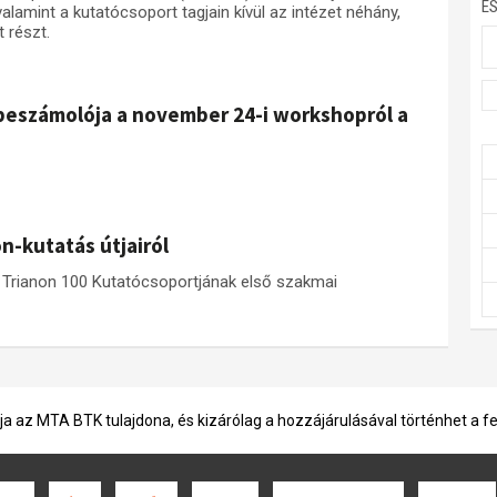
E
lamint a kutatócsoport tagjain kívül az intézet néhány,
 részt.
 beszámolója a november 24-i workshopról a
n-kutatás útjairól
 Trianon 100 Kutatócsoportjának első szakmai
ja az MTA BTK tulajdona, és kizárólag a hozzájárulásával történhet a f