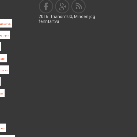
2016. Trianon100, Minden jog
fenntartva
mlékérmék
zy Lajos
adok
zsebes
ltek
tábor